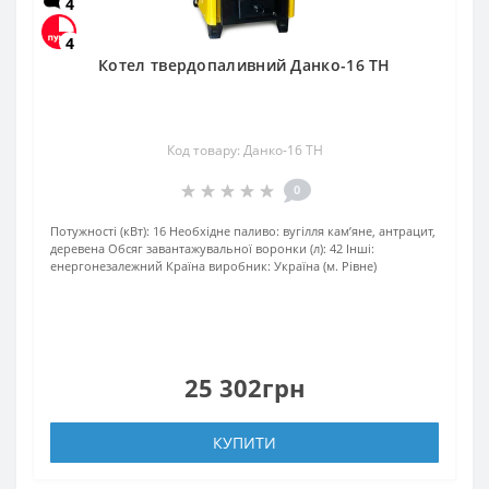
4
4
Котел твердопаливний Данко-16 ТН
Код товару: Данко-16 ТН
0
Потужності (кВт):
16
Необхідне паливо:
вугілля кам’яне, антрацит,
деревена
Обсяг завантажувальної воронки (л):
42
Інші:
енергонезалежний
Країна виробник:
Україна (м. Рівне)
25 302грн
КУПИТИ