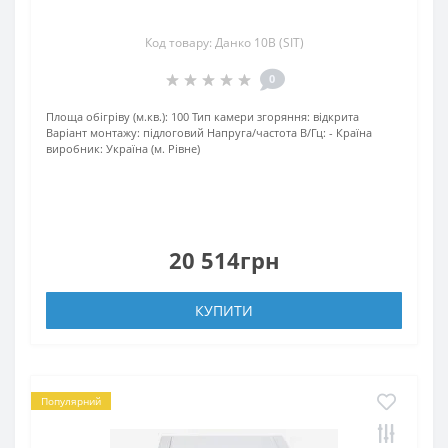
Код товару: Данко 10В (SIT)
0
Площа обігріву (м.кв.):
100
Тип камери згоряння:
відкрита
Варіант монтажу:
підлоговий
Напруга/частота В/Гц:
-
Країна
виробник:
Україна (м. Рівне)
20 514грн
КУПИТИ
Популярний