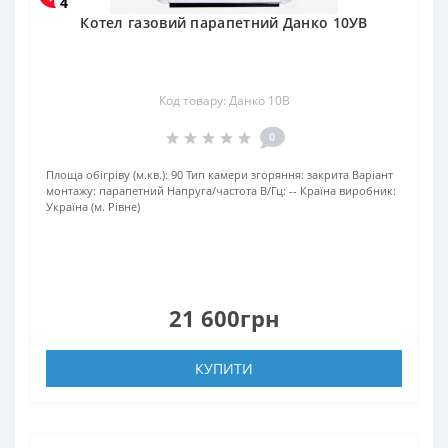
4
Котел газовий парапетний Данко 10УВ
Код товару: Данко 10В
0
Площа обігріву (м.кв.):
90
Тип камери згоряння:
закрита
Варіант
монтажу:
парапетний
Напруга/частота В/Гц:
--
Країна виробник:
Україна (м. Рівне)
21 600грн
КУПИТИ