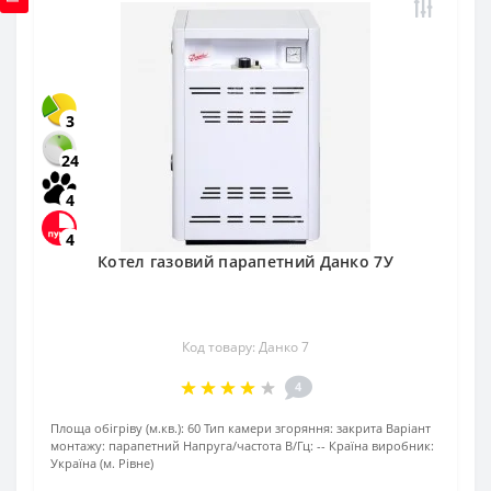
3
24
4
4
Котел газовий парапетний Данко 7У
Код товару: Данко 7
4
Площа обігріву (м.кв.):
60
Тип камери згоряння:
закрита
Варіант
монтажу:
парапетний
Напруга/частота В/Гц:
--
Країна виробник:
Україна (м. Рівне)