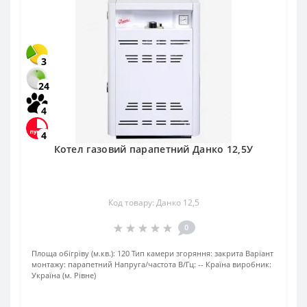
3
24
4
4
Котел газовий парапетний Данко 12,5У
Код товару: Данко 12,5
0
Площа обігріву (м.кв.):
120
Тип камери згоряння:
закрита
Варіант
монтажу:
парапетний
Напруга/частота В/Гц:
--
Країна виробник:
Україна (м. Рівне)