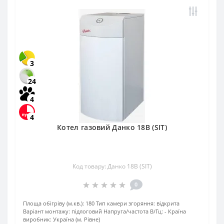
3
24
4
4
Котел газовий Данко 18В (SIT)
Код товару: Данко 18В (SIT)
0
Площа обігріву (м.кв.):
180
Тип камери згоряння:
відкрита
Варіант монтажу:
підлоговий
Напруга/частота В/Гц:
-
Країна
виробник:
Україна (м. Рівне)