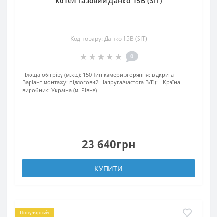
Котел газовий Данко 15В (SIT)
Код товару: Данко 15В (SIT)
0
Площа обігріву (м.кв.):
150
Тип камери згоряння:
відкрита
Варіант монтажу:
підлоговий
Напруга/частота В/Гц:
-
Країна
виробник:
Україна (м. Рівне)
23 640грн
КУПИТИ
Популярний