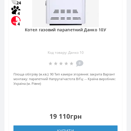
24
4
4
Котел газовий парапетний Данко 10У
Код товару: Данко 10
0
Площа обігріву (м.кв.):
90
Тип камери згоряння:
закрита
Варіант
монтажу:
парапетний
Напруга/частота В/Гц:
--
Країна виробник:
Україна (м. Рівне)
19 110грн
КУПИТИ