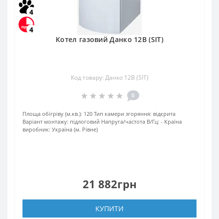
4
4
Котел газовий Данко 12В (SIT)
Код товару: Данко 12В (SIT)
0
Площа обігріву (м.кв.):
120
Тип камери згоряння:
відкрита
Варіант монтажу:
підлоговий
Напруга/частота В/Гц:
-
Країна
виробник:
Україна (м. Рівне)
21 882грн
КУПИТИ