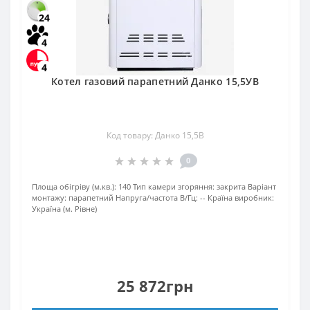
24
4
4
Котел газовий парапетний Данко 15,5УВ
Код товару: Данко 15,5В
0
Площа обігріву (м.кв.):
140
Тип камери згоряння:
закрита
Варіант
монтажу:
парапетний
Напруга/частота В/Гц:
--
Країна виробник:
Україна (м. Рівне)
25 872грн