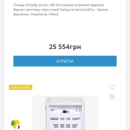
Площа обігріву (м.кв.):
240
Тип камери згоряння:
відкрита
Варіант монтажу:
підлоговий
Напруга/частота В/Гц:
-
Країна
виробник:
Україна (м. Рівне)
25 554грн
КУПИТИ
Популярний
3