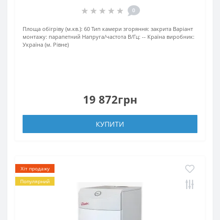
0
Площа обігріву (м.кв.):
60
Тип камери згоряння:
закрита
Варіант
монтажу:
парапетний
Напруга/частота В/Гц:
--
Країна виробник:
Україна (м. Рівне)
19 872грн
КУПИТИ
Хіт продажу
Популярний