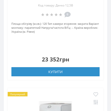
Код товару: Данко 12,5В
0
Площа обігріву (м.кв.):
120
Тип камери згоряння:
закрита
Варіант
монтажу:
парапетний
Напруга/частота В/Гц:
--
Країна виробник:
Україна (м. Рівне)
23 352грн
КУПИТИ
Популярний