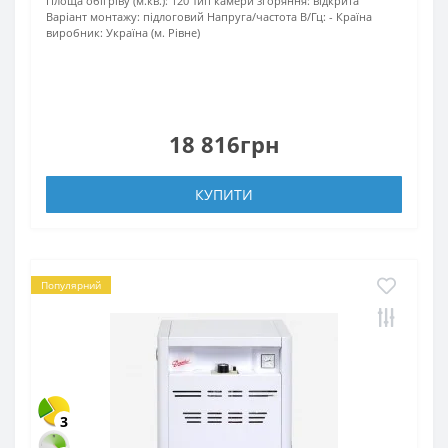
Площа обігріву (м.кв.):
120
Тип камери згоряння:
відкрита
Варіант монтажу:
підлоговий
Напруга/частота В/Гц:
-
Країна
виробник:
Україна (м. Рівне)
18 816грн
КУПИТИ
Популярний
3