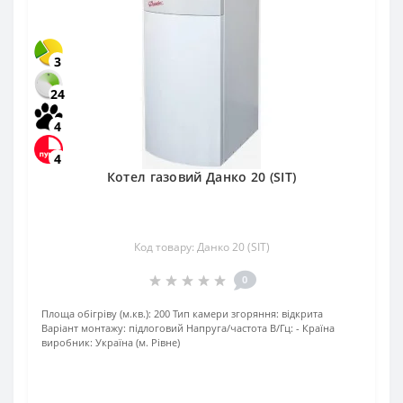
3
24
4
4
Котел газовий Данко 20 (SIT)
Код товару: Данко 20 (SIT)
0
Площа обігріву (м.кв.):
200
Тип камери згоряння:
відкрита
Варіант монтажу:
підлоговий
Напруга/частота В/Гц:
-
Країна
виробник:
Україна (м. Рівне)