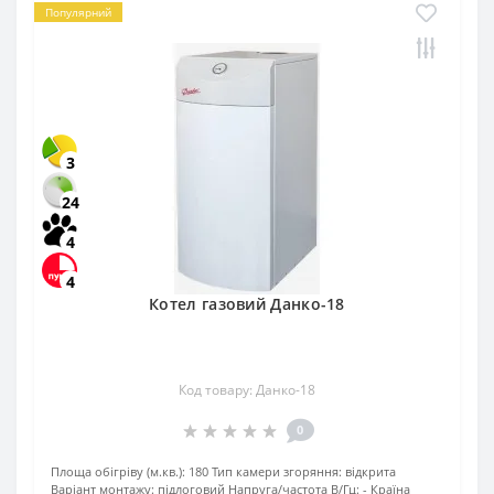
Популярний
3
24
4
4
Котел газовий Данко-18
Код товару: Данко-18
0
Площа обігріву (м.кв.):
180
Тип камери згоряння:
відкрита
Варіант монтажу:
підлоговий
Напруга/частота В/Гц:
-
Країна