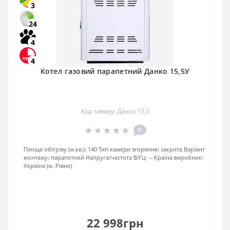
3
24
4
4
Котел газовий парапетний Данко 15,5У
Код товару: Данко 15,5
0
Площа обігріву (м.кв.):
140
Тип камери згоряння:
закрита
Варіант
монтажу:
парапетний
Напруга/частота В/Гц:
--
Країна виробник:
Україна (м. Рівне)
22 998грн