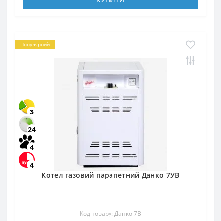
Популярний
3
24
4
4
Котел газовий парапетний Данко 7УВ
Код товару: Данко 7В