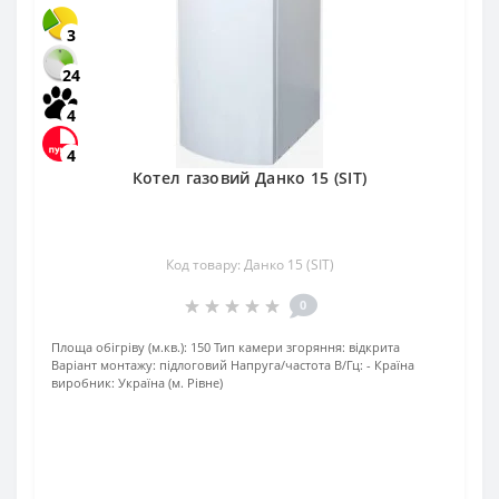
3
24
4
4
Котел газовий Данко 15 (SIT)
Код товару: Данко 15 (SIT)
0
Площа обігріву (м.кв.):
150
Тип камери згоряння:
відкрита
Варіант монтажу:
підлоговий
Напруга/частота В/Гц:
-
Країна
виробник:
Україна (м. Рівне)