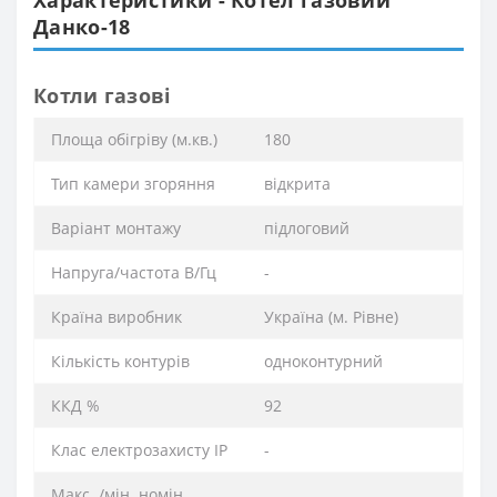
Характеристики - Котел газовий
Данко-18
Котли газові
Площа обігріву (м.кв.)
180
Тип камери згоряння
відкрита
Варіант монтажу
підлоговий
Напруга/частота В/Гц
-
Країна виробник
Україна (м. Рівне)
Кількість контурів
одноконтурний
ККД %
92
Клас електрозахисту IP
-
Макс. /мін. номін.