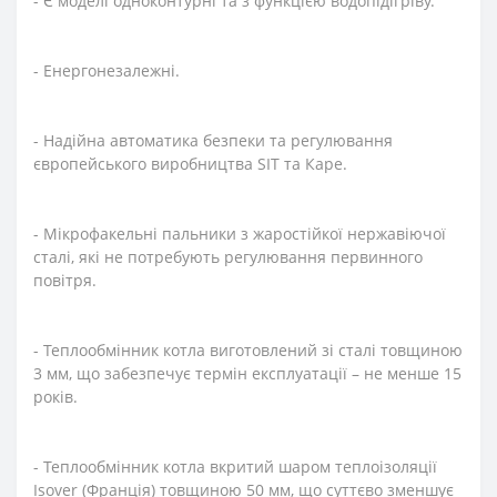
- Є моделі одноконтурні та з функцією водопідігріву.
- Енергонезалежні.
- Надійна автоматика безпеки та регулювання
європейського виробництва SIT та Каре.
- Мікрофакельні пальники з жаростійкої нержавіючої
сталі, які не потребують регулювання первинного
повітря.
- Теплообмінник котла виготовлений зі сталі товщиною
3 мм, що забезпечує термін експлуатації – не менше 15
років.
- Теплообмінник котла вкритий шаром теплоізоляції
Isover (Франція) товщиною 50 мм, що суттєво зменшує