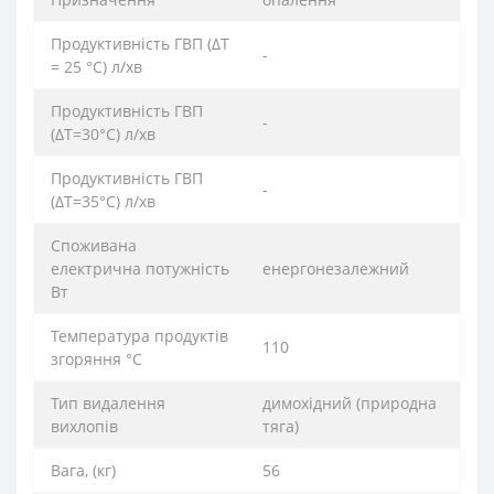
Продуктивність ГВП (ΔT
-
= 25 °C) л/хв
Продуктивність ГВП
-
(ΔT=30°C) л/хв
Продуктивність ГВП
-
(ΔT=35°C) л/хв
Споживана
електрична потужність
енергонезалежний
Вт
Температура продуктів
110
згоряння °C
Тип видалення
димохідний (природна
вихлопів
тяга)
Вага, (кг)
56