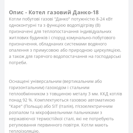
Опис - Котел газовий Данко-18
Котли побутові газові "Данко" потужністю 8-24 кВт
одноконтурні та з функцією водопідігріву (В)
призначені для теплопостачання індивідуальних
житлових будинків і споруд комунально-побутового
призначення, обладнаних системами водяного
опалення з примусовою або природною циркуляцією,
а також для гарячого водопостачання на господарські
потреби.
Оснащені універсальним (вертикальним або
горизонтальним) газоходом і стальним
теплообмінником з товщиною металу 3 мм. ККД котлів
понад 92 %. Комплектуються газовою автоматикою
"Каре" (Польща) або SIT (Італія), п'єзоелектричним
розпалом та мікрофакельними пальниками з
нержавіючої термостійкої сталі, які не потребують
регулювання первинного повітря. Котли мають
теплоізоляцію.