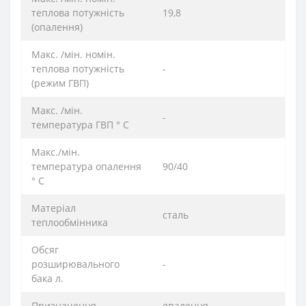
теплова потужність
19,8
(опалення)
Макс. /мін. номін.
теплова потужність
-
(режим ГВП)
Макс. /мін.
-
температура ГВП ° C
Макс./мін.
температура опалення
90/40
° C
Матеріал
сталь
теплообмінника
Обсяг
розширювального
-
бака л.
Призначення
опалення