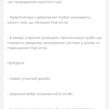
час проходження нагрітого газу.
- Турбулізатори у димогарних трубах затримують
нагріті гази, що збільшує ККД котла.
- В камері згорання розміщені горизонтальні труби, що
сприяють швидкому прогріванню системи в цілому та
підвищенню ККД котла.
ПЕРЕВАГИ
- Новий сучасний дизайн.
- Широкий вибір потужностей 8-24 кВт.