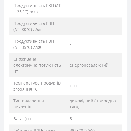
Продуктивність ГВП (ΔT
-
= 25 °C) л/хв
Продуктивність ГВП
-
(ΔT=30°C) л/хв
Продуктивність ГВП
-
(ΔT=35°C) л/хв
Споживана
електрична потужність
енергонезалежний
Вт
Температура продуктів
110
згоряння °C
Тип видалення
димохідний (природна
вихлопів
тяга)
Вага, (кг)
51
Габарити В/Ш/Г (мм)
885х297х540