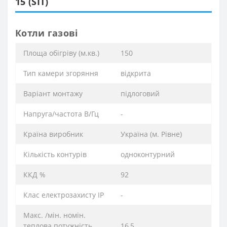
15 (SIT)
Котли газові
Площа обігріву (м.кв.)
150
Тип камери згоряння
відкрита
Варіант монтажу
підлоговий
Напруга/частота В/Гц
-
Країна виробник
Україна (м. Рівне)
Кількість контурів
одноконтурний
ККД %
92
Клас електрозахисту IP
-
Макс. /мін. номін.
теплова потужність
16,5