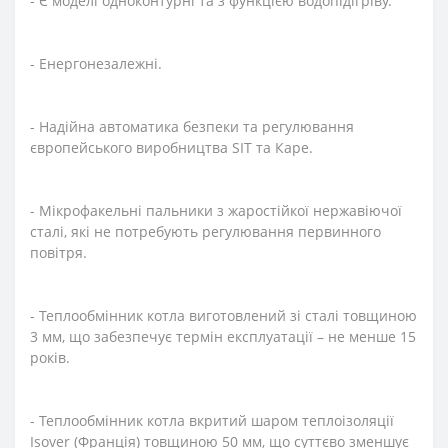
- Є моделі одноконтурні та з функцією водопідігріву.
- Енергонезалежні.
- Надійна автоматика безпеки та регулювання
європейського виробництва SIT та Каре.
- Мікрофакельні пальники з жаростійкої нержавіючої
сталі, які не потребують регулювання первинного
повітря.
- Теплообмінник котла виготовлений зі сталі товщиною
3 мм, що забезпечує термін експлуатації – не менше 15
років.
- Теплообмінник котла вкритий шаром теплоізоляції
Isover (Франція) товщиною 50 мм, що суттєво зменшує