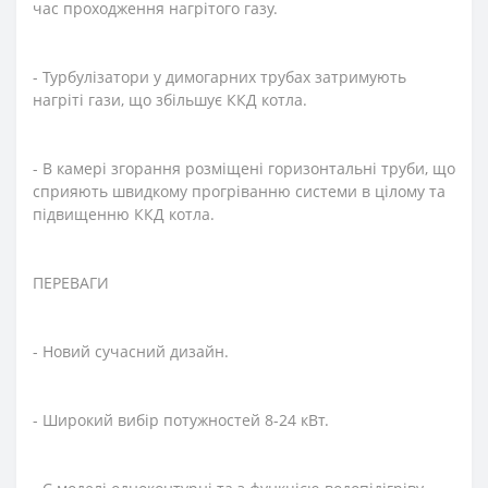
час проходження нагрітого газу.
- Турбулізатори у димогарних трубах затримують
нагріті гази, що збільшує ККД котла.
- В камері згорання розміщені горизонтальні труби, що
сприяють швидкому прогріванню системи в цілому та
підвищенню ККД котла.
ПЕРЕВАГИ
- Новий сучасний дизайн.
- Широкий вибір потужностей 8-24 кВт.