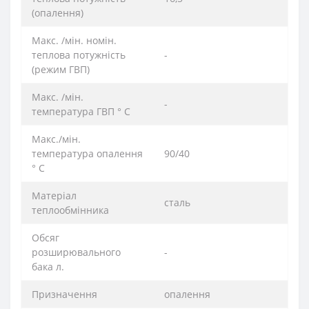
(опалення)
Макс. /мін. номін.
теплова потужність
-
(режим ГВП)
Макс. /мін.
-
температура ГВП ° C
Макс./мін.
температура опалення
90/40
° C
Матеріал
сталь
теплообмінника
Обсяг
розширювального
-
бака л.
Призначення
опалення