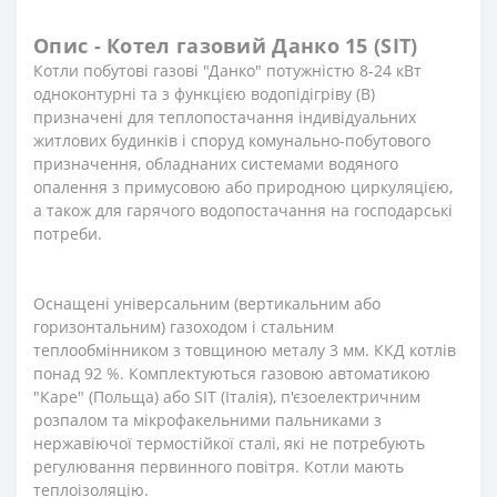
Опис - Котел газовий Данко 15 (SIT)
Котли побутові газові "Данко" потужністю 8-24 кВт
одноконтурні та з функцією водопідігріву (В)
призначені для теплопостачання індивідуальних
житлових будинків і споруд комунально-побутового
призначення, обладнаних системами водяного
опалення з примусовою або природною циркуляцією,
а також для гарячого водопостачання на господарські
потреби.
Оснащені універсальним (вертикальним або
горизонтальним) газоходом і стальним
теплообмінником з товщиною металу 3 мм. ККД котлів
понад 92 %. Комплектуються газовою автоматикою
"Каре" (Польща) або SIT (Італія), п'єзоелектричним
розпалом та мікрофакельними пальниками з
нержавіючої термостійкої сталі, які не потребують
регулювання первинного повітря. Котли мають
теплоізоляцію.