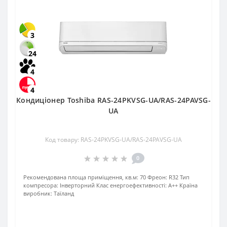
3
24
4
4
Кондиціонер Toshiba RAS-24PKVSG-UA/RAS-24PAVSG-
UA
Код товару: RAS-24PKVSG-UA/RAS-24PAVSG-UA
0
Рекомендована площа приміщення, кв.м:
70
Фреон:
R32
Тип
компресора:
Інверторний
Клас енергоефективності:
A++
Країна
виробник:
Таїланд