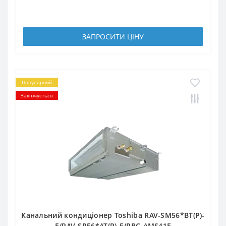
ЗАПРОСИТИ ЦIНУ
Популярний
Закінчується
Канальний кондиціонер Toshiba RAV-SM56*BT(P)-
E/RAV-SP56*AT(P)-E/RBC-AMS41E