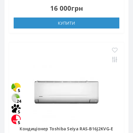
16 000грн
КУПИТИ
5
24
5
5
Кондиціонер Toshiba Seiya RAS-B16J2KVG-E