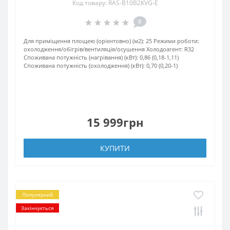
Код товару: RAS-B10B2KVG-E
0
Для приміщення площею (орієнтовно) (м2):
25
Режими роботи:
охолодження/обігрів/вентиляція/осушення
Холодоагент:
R32
Споживана потужність (нагрівання) (кВт):
0,86 (0,18-1,11)
Споживана потужність (охолодження) (кВт):
0,70 (0,20-1)
15 999грн
КУПИТИ
Популярний
Закінчується