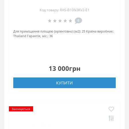
Код товару: RAS-B10N3KV2-E1
0
Для приміщення площею (орієнтовно) (м2):
25
Країна виробник:
Thailand
Гарантія, міс.:
36
13 000грн
КУПИТИ
Закінчується