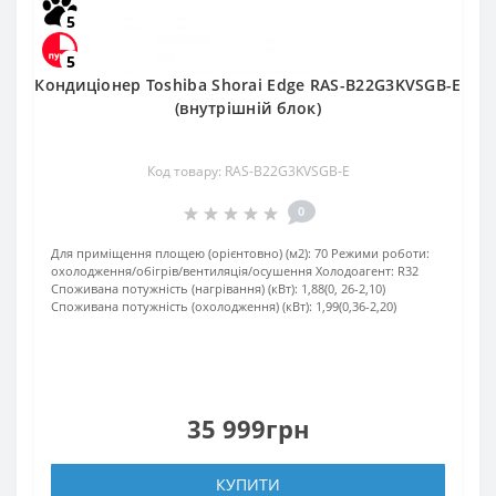
5
5
Кондиціонер Toshiba Shorai Edge RAS-B22G3KVSGB-E
(внутрішній блок)
Код товару: RAS-B22G3KVSGB-E
0
Для приміщення площею (орієнтовно) (м2):
70
Режими роботи:
охолодження/обігрів/вентиляція/осушення
Холодоагент:
R32
Споживана потужність (нагрівання) (кВт):
1,88(0, 26-2,10)
Споживана потужність (охолодження) (кВт):
1,99(0,36-2,20)
35 999грн
КУПИТИ