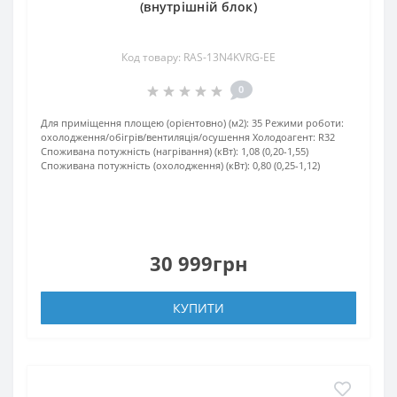
(внутрішній блок)
Код товару: RAS-13N4KVRG-EE
0
Для приміщення площею (орієнтовно) (м2):
35
Режими роботи:
охолодження/обігрів/вентиляція/осушення
Холодоагент:
R32
Споживана потужність (нагрівання) (кВт):
1,08 (0,20-1,55)
Споживана потужність (охолодження) (кВт):
0,80 (0,25-1,12)
30 999грн
КУПИТИ