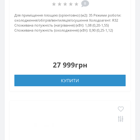
0
Для приміщення площею (орієнтовно) (м2):
35
Режими роботи:
охолодження/обігрів/вентиляція/осушення
Холодоагент:
R32
Споживана потужність (нагрівання) (кВт):
1,08 (0,20-1,55)
Споживана потужність (охолодження) (кВт):
0,90 (0,25-1,12)
27 999грн
КУПИТИ