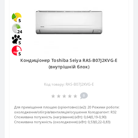
5
24
5
5
Кондиціонер Toshiba Seiya RAS-B07J2KVG-E
(внутрішній блок)
Код товару: RAS-B07J2KVG-E
0
Для приміщення площею (орієнтовно) (м2):
20
Режими роботи:
охолодження/обігрів/вентиляція/осушення
Холодоагент:
R32
Споживана потужність (нагрівання) (кВт):
0,64(0,19-0,90)
Споживана потужність (охолодження) (кВт):
0,53(0,22-0,83)