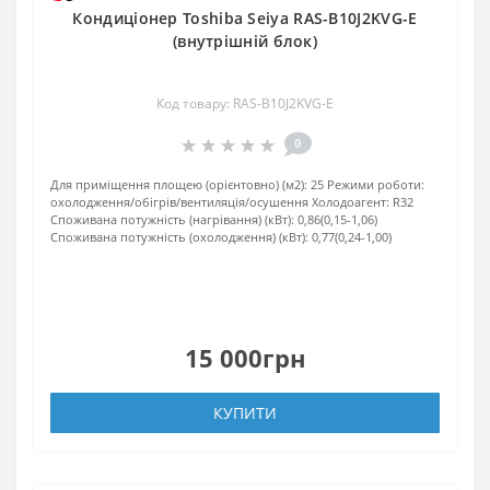
Кондиціонер Toshiba Seiya RAS-B10J2KVG-E
(внутрішній блок)
Код товару: RAS-B10J2KVG-E
0
Для приміщення площею (орієнтовно) (м2):
25
Режими роботи:
охолодження/обігрів/вентиляція/осушення
Холодоагент:
R32
Споживана потужність (нагрівання) (кВт):
0,86(0,15-1,06)
Споживана потужність (охолодження) (кВт):
0,77(0,24-1,00)
15 000грн
КУПИТИ