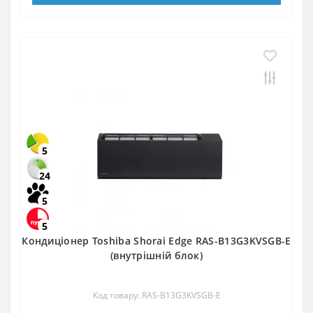
5
24
5
5
Кондиціонер Toshiba Shorai Edge RAS-B13G3KVSGB-E
(внутрішній блок)
Код товару: RAS-B13G3KVSGB-E