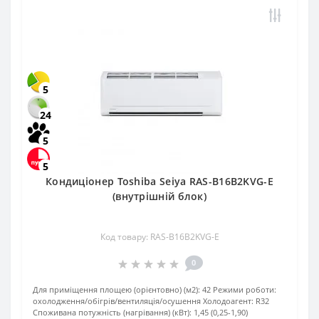
5
24
5
5
Кондиціонер Toshiba Seiya RAS-B16B2KVG-E
(внутрішній блок)
Код товару: RAS-B16B2KVG-E
0
Для приміщення площею (орієнтовно) (м2):
42
Режими роботи:
охолодження/обігрів/вентиляція/осушення
Холодоагент:
R32
Споживана потужність (нагрівання) (кВт):
1,45 (0,25-1,90)