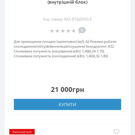
(внутрішній блок)
Код товару: RAS-B16J2KVG-E
0
Для приміщення площею (орієнтовно) (м2):
42
Режими роботи:
охолодження/обігрів/вентиляція/осушення
Холодоагент:
R32
Споживана потужність (нагрівання) (кВт):
1,40(0,24-1,70)
Споживана потужність (охолодження) (кВт):
1,40(0,32-1,80)
21 000грн
КУПИТИ
Закінчується