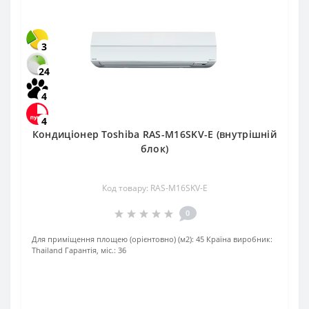
3
24
4
4
Кондиціонер Toshiba RAS-M16SKV-E (внутрішній
блок)
Код товару: RAS-M16SKV-E
0
Для приміщення площею (орієнтовно) (м2):
45
Країна виробник:
Thailand
Гарантія, міс.:
36