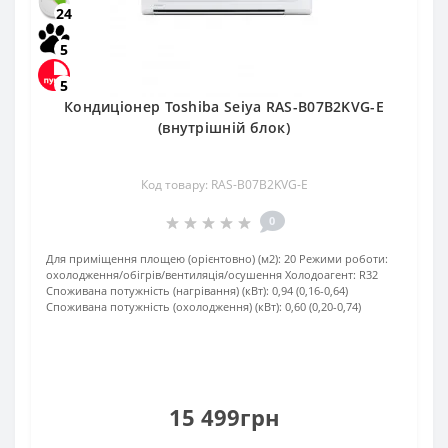
24
5
5
Кондиціонер Toshiba Seiya RAS-B07B2KVG-E
(внутрішній блок)
Код товару: RAS-B07B2KVG-E
0
Для приміщення площею (орієнтовно) (м2):
20
Режими роботи:
охолодження/обігрів/вентиляція/осушення
Холодоагент:
R32
Споживана потужність (нагрівання) (кВт):
0,94 (0,16-0,64)
Споживана потужність (охолодження) (кВт):
0,60 (0,20-0,74)
15 499грн