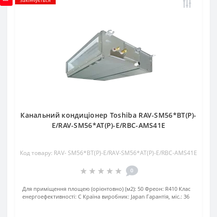
Канальний кондиціонер Toshiba RAV-SM56*BT(P)-
E/RAV-SM56*AT(P)-E/RBC-AMS41E
Код товару: RAV- SM56*BT(P)-E/RAV-SM56*AT(P)-E/RBC-AMS41E
0
Для приміщення площею (орієнтовно) (м2):
50
Фреон:
R410
Клас
енергоефективності:
C
Країна виробник:
Japan
Гарантія, міс.:
36