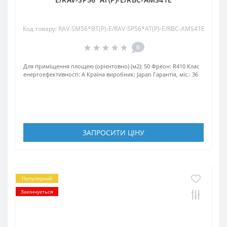
Код товару: RAV-SM56*BT(P)-E/RAV-SP56*AT(P)-E/RBC-AMS41E
0
Для приміщення площею (орієнтовно) (м2):
50
Фреон:
R410
Клас
енергоефективності:
A
Країна виробник:
Japan
Гарантія, міс.:
36
ЗАПРОСИТИ ЦIНУ
Популярний
Закінчується