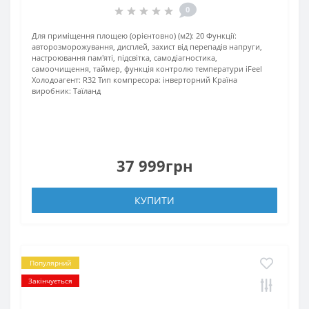
0
Для приміщення площею (орієнтовно) (м2):
20
Функції:
авторозморожування, дисплей, захист від перепадів напруги,
настроювання пам'яті, підсвітка, самодіагностика,
самоочищення, таймер, функція контролю температури iFeel
Xолодоагент:
R32
Тип компресора:
інверторний
Країна
виробник:
Таїланд
37 999грн
КУПИТИ
Популярний
Закінчується