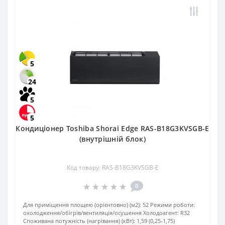
5
24
5
5
Кондиціонер Toshiba Shorai Edge RAS-B18G3KVSGB-E
(внутрішній блок)
Код товару: RAS-B18G3KVSGB-E
0
Для приміщення площею (орієнтовно) (м2):
52
Режими роботи:
охолодження/обігрів/вентиляція/осушення
Холодоагент:
R32
Споживана потужність (нагрівання) (кВт):
1,59 (0,25-1,75)