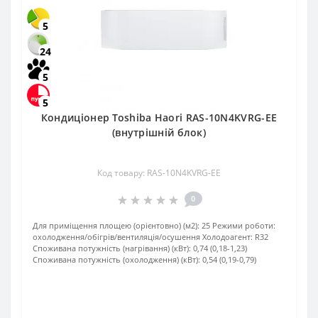
5
24
5
5
Кондиціонер Toshiba Haori RAS-10N4KVRG-EE
(внутрішній блок)
Код товару: RAS-10N4KVRG-EE
0
Для приміщення площею (орієнтовно) (м2):
25
Режими роботи:
охолодження/обігрів/вентиляція/осушення
Холодоагент:
R32
Споживана потужність (нагрівання) (кВт):
0,74 (0,18-1,23)
Споживана потужність (охолодження) (кВт):
0,54 (0,19-0,79)