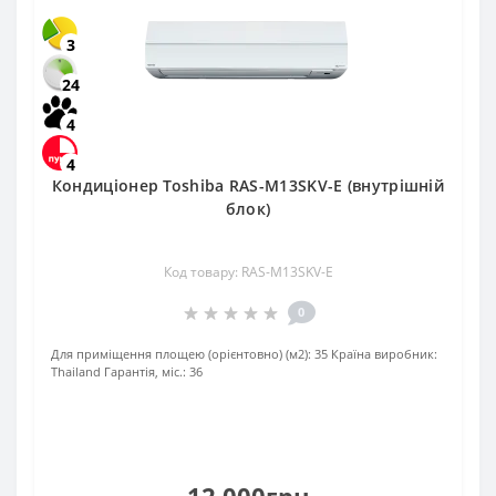
3
24
4
4
Кондиціонер Toshiba RAS-M13SKV-E (внутрішній
блок)
Код товару: RAS-M13SKV-E
0
Для приміщення площею (орієнтовно) (м2):
35
Країна виробник:
Thailand
Гарантія, міс.:
36
12 000грн