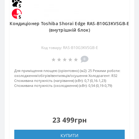
5
5
Кондиціонер Toshiba Shorai Edge RAS-B10G3KVSGB-E
(внутрішній блок)
Код товару: RAS-B10G3KVSGB-E
0
Для приміщення площею (орієнтовно) (м2):
25
Режими роботи:
охолодження/обігрів/вентиляція/осушення
Холодоагент:
R32
Споживана потужність (нагрівання) (кВт):
0,7 (0,16-1,23)
Споживана потужність (охолодження) (кВт):
0,54 (0,19-0,79)
23 499грн
КУПИТИ