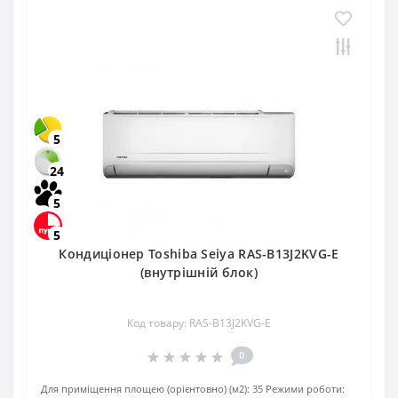
5
24
5
5
Кондиціонер Toshiba Seiya RAS-B13J2KVG-E
(внутрішній блок)
Код товару: RAS-B13J2KVG-E
0
Для приміщення площею (орієнтовно) (м2):
35
Режими роботи: