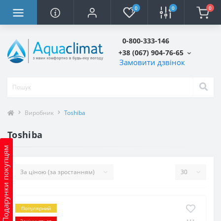
0
0
0
0-800-333-146
+38 (067) 904-76-65
Замовити дзвінок
Виробник
Toshiba
Toshiba
Подарунки покупцям
Популярний
Закінчується