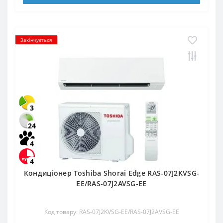
Закінчується
3
24
4
4
Кондиціонер Toshiba Shorai Edge RAS-07J2KVSG-
EE/RAS-07J2AVSG-EE
Код товару: RAS-07J2KVSG-EE/RAS-07J2AVSG-EE