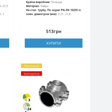
Країна виробник:
Польща
5–27,3
Матеріал:
Чавун
На стал. трубу, По нормі PN-EN 10255 із
: 1
зовн. діаметром (мм):
21,0 - 21,8
513грн
КУПИТИ
Популярний
Закінчується
3
24