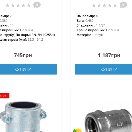
0
0
змір:
25
DN розмір:
40
0.380
Вага:
0.480
ання:
1″
З`єднання:
1 1/2″
а виробник:
Польща
Країна виробник:
Польща
ал. трубу, По нормі PN-EN 10255 із
Матеріал:
Чавун
 діаметром (мм):
33,3 - 34,2
745грн
1 187грн
КУПИТИ
КУПИТИ
ється