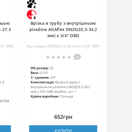
4
4
шньою
Врізка в трубу з внутрішньою
-27,3
різьбою AGAflex DN25(33,3-34,2
мм) х 3/4″ OBD
1/2″ OBD
Код товару: DN25(33,3-34,2 мм) х 3/4″ OBD
0
DN розмір:
25
Вага:
0.510
З`єднання:
3/4″
1,8
Комплектація:
Врізка в трубу з
внутрішньою різьбою DN25(33,3-34,2
мм) х 3/4″ OBD AGAflex, шт: 1
Країна виробник:
Польща
а EPDM
652грн
КУПИТИ