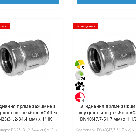
ється
Закінчується
3
24
4
4
днання пряме зажимне з
З`єднання пряме зажим
рішньою різьбою AGAflex
внутрішньою різьбою AG
25(31,2-34,4 мм) х 1″ IK
DN40(47,7-51,7 мм) х 1 1/
овару: DN25 (31,2-34,4 мм) х 1″ IK
Код товару: DN40(47,7-51,7 мм) х 1