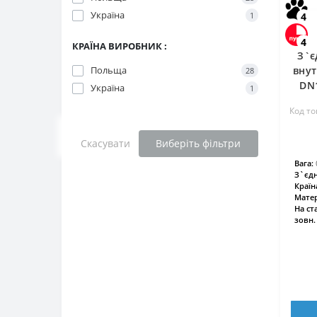
Україна
1
4
4
КРАЇНА ВИРОБНИК :
З`є
Польща
внут
28
DN1
Україна
1
Код то
Скасувати
Виберіть фільтри
Вага:
З`єдн
Країн
Матер
На ст
зовн.