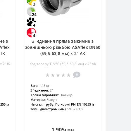
3
24
4
4
не з
З`єднання пряме зажимне з
Aflex
зовнішньою різьбою AGAflex DN50
 IK
(59,5-63,8 мм) х 2″ AK
 2″ IK
Код товару: DN50 (59,5-63,8 мм) х 2″ AK
0
Вага:
1,15 кг
З`єднання:
2″
Країна виробник:
Польща
Матеріал:
Чавун
255 із
На стал. трубу, По нормі PN-EN 10255 із
зовн. діаметром (мм):
59,5 - 63,8
1 905грн