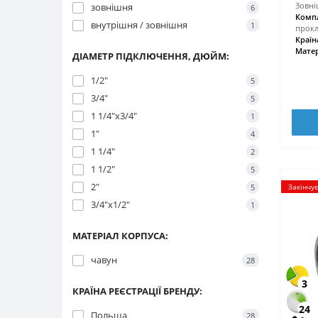
Зовні
зовнішня
6
Компл
внутрішня / зовнішня
1
прокл
Країн
Матер
ДІАМЕТР ПІДКЛЮЧЕННЯ, ДЮЙМ:
1/2″
5
3/4″
5
1 1/4″х3/4″
1
1″
4
1 1/4″
2
1 1/2″
5
2″
5
Закінчу
3/4″x1/2″
1
МАТЕРІАЛ КОРПУСА:
чавун
28
3
КРАЇНА РЕЄСТРАЦІЇ БРЕНДУ:
24
Польща
28