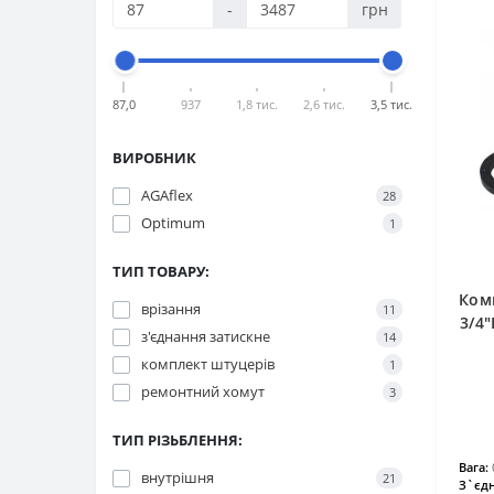
-
грн
87,0
937
1,8 тис.
2,6 тис.
3,5 тис.
ВИРОБНИК
AGAflex
28
Optimum
1
ТИП ТОВАРУ:
Ком
врізання
11
3/4
з'єднання затискне
14
комплект штуцерів
1
ремонтний хомут
3
ТИП РІЗЬБЛЕННЯ:
Вага:
внутрішня
21
З`єдн