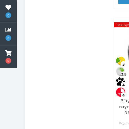
0
Закінчу
0
0
3
24
4
4
З`є
внут
DN
Код т