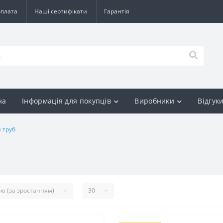
оплата
Наші сертифікати
Гарантія
на
Інформація для покупців
Виробники
Відгук
 труб