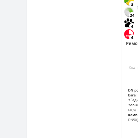
3
24
4
4
Ремо
Код 
DN ро
Вага:
З`єдн
Зовні
60,8)
Компл
DN50(