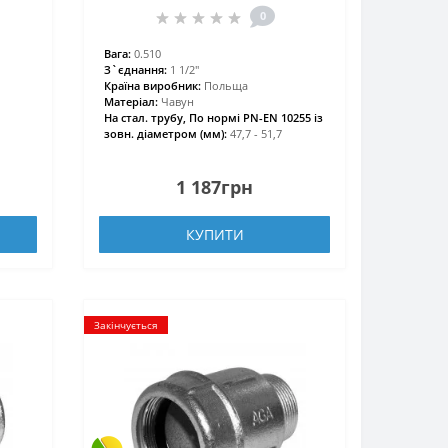
0
Вага:
0.510
З`єднання:
1 1/2″
Країна виробник:
Польща
Матеріал:
Чавун
На стал. трубу, По нормі PN-EN 10255 із
зовн. діаметром (мм):
47,7 - 51,7
1 187грн
КУПИТИ
Закінчується