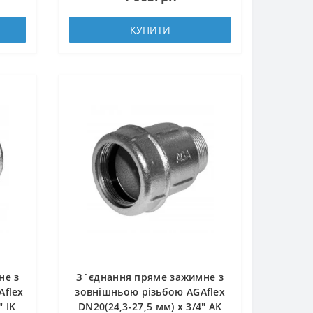
КУПИТИ
не з
З`єднання пряме зажимне з
Aflex
зовнішньою різьбою AGAflex
″ IK
DN20(24,3-27,5 мм) х 3/4″ AK