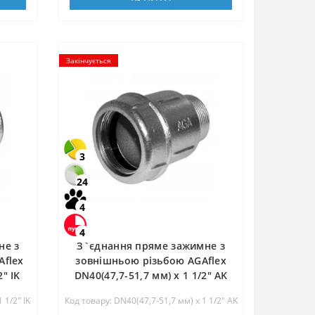
Закінчується
3
24
4
4
не з
З`єднання пряме зажимне з
Aflex
зовнішньою різьбою AGAflex
2″ IK
DN40(47,7-51,7 мм) х 1 1/2″ AK
 1/2″ IK
Код товару: DN40(47,7-51,7 мм) х 1 1/2″ AK