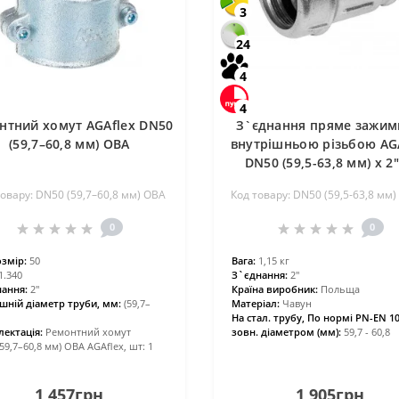
3
24
4
4
нтний хомут AGAflex DN50
З`єднання пряме зажим
(59,7–60,8 мм) OBA
внутрішньою різьбою AG
DN50 (59,5-63,8 мм) х 2″
товару: DN50 (59,7–60,8 мм) OBA
Код товару: DN50 (59,5-63,8 мм) х
0
0
змір:
50
Вага:
1,15 кг
1.340
З`єднання:
2″
ання:
2″
Країна виробник:
Польща
шній діаметр труби, мм:
(59,7–
Матеріал:
Чавун
На стал. трубу, По нормі PN-EN 10
ектація:
Ремонтний хомут
зовн. діаметром (мм):
59,7 - 60,8
59,7–60,8 мм) OBA AGAflex, шт: 1
1 457грн
1 905грн