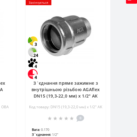
Закінчується
3
24
4
4
lex
З`єднання пряме зажимне з
BA
внутрішньою різьбою AGAflex
DN15 (19,3-22,0 мм) х 1/2″ AK
) OBA
Код товару: DN15 (19,3-22,0 мм) х 1/2″ AK
0
Вага:
0.170
З`єднання:
1/2″