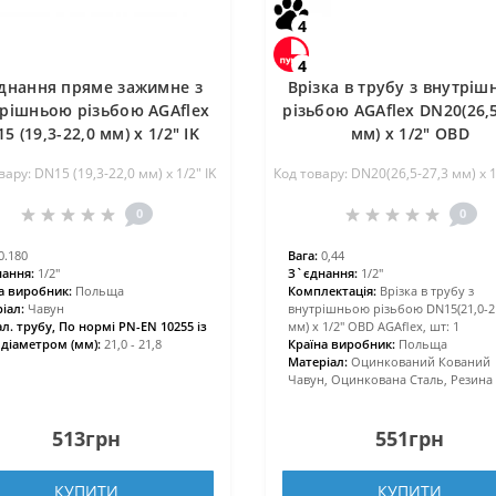
4
4
днання пряме зажимне з
Врізка в трубу з внутрі
рішньою різьбою AGAflex
різьбою AGAflex DN20(26,5
5 (19,3-22,0 мм) х 1/2″ IK
мм) х 1/2″ OBD
вару: DN15 (19,3-22,0 мм) х 1/2″ IK
Код товару: DN20(26,5-27,3 мм) х 
0
0
0.180
Вага:
0,44
ання:
1/2″
З`єднання:
1/2″
а виробник:
Польща
Комплектація:
Врізка в трубу з
іал:
Чавун
внутрішньою різьбою DN15(21,0-2
ал. трубу, По нормі PN-EN 10255 із
мм) х 1/2″ OBD AGAflex, шт: 1
 діаметром (мм):
21,0 - 21,8
Країна виробник:
Польща
Матеріал:
Оцинкований Кований
Чавун, Оцинкована Сталь, Резин
513грн
551грн
КУПИТИ
КУПИТИ