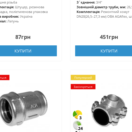
шня різьба
З`єднання:
3/4″
ектація:
Штуцер, резинова
Зовнішній діаметр труби, мм:
26,
адка, полієтиленова упаковка
Комплектація:
Ремонтний хомут
а виробник:
Україна
DN20(26,5–27,3 мм) OBA AGAflex, шт
іал:
Латунь
87грн
451грн
КУПИТИ
КУПИТИ
ється
Популярний
Закінчується
3
24