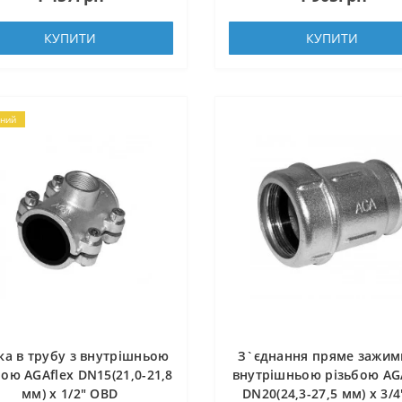
КУПИТИ
КУПИТИ
ний
ка в трубу з внутрішньою
З`єднання пряме зажим
бою AGAflex DN15(21,0-21,8
внутрішньою різьбою AG
мм) х 1/2″ OBD
DN20(24,3-27,5 мм) х 3/4