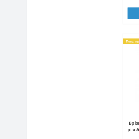
Популяр
Вріз
різь