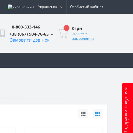
Українська
Особистий кабінет
0-800-333-146
0грн
0
Зробити
+38 (067) 904-76-65
замовлення
Замовити дзвінок
и
Подарунки покупцям