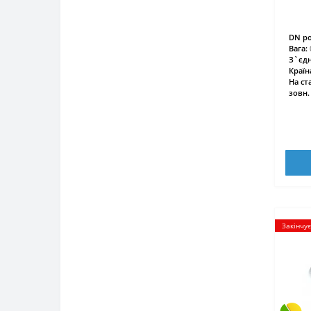
DN ро
Вага:
З`єдн
Країн
На ст
зовн.
Закінчу