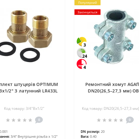
Популярний
Закінчується
3
24
4
плект штуцерів OPTIMUM
Ремонтний хомут AGAf
″Вх1/2″ З латунний LR433L
DN20(26,5–27,3 мм) O
Код товару: 3/4″Вх1/2″
Код товару: DN20(26,5–27,3 мм
0
0
0.001
DN розмір:
20
ання:
3/4″ Внутрішня різьба х 1/2″
Вага:
0.40