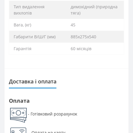
Тип видалення
димохідний (природна
вихлопів
тяга)
Вага, (кг)
45
Габарити В/Ш/Г (мм)
885х275х540
Гарантія
60 місяців
Доставка і оплата
Оплата
Готівковий розрахунок
-
-
Оплата на карту