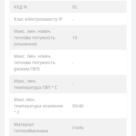
ККД %
92
Клас електрозахисту IP
-
Макс. /мін. номін.
теплова потужність
10
(опалення)
Макс. /мін. номін.
теплова потужність
-
(режим ГВП)
Макс. /мін.
-
температура ГВП ° C
Макс./мін.
температура опалення
90/40
° C
Матеріал
сталь
теплообмінника