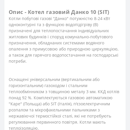
Опис - Котел газовий Данко 10 (SIT)
Котли побутові газові "Данко" потужністю 8-24 кВт
одноконтурні та з функцією водопідігріву (В)
призначені для теплопостачання індивідуальних
житлових будинків і споруд комунально-побутового
призначення, обладнаних системами водяного
опалення з примусовою або природною циркуляцією,
а також для гарячого водопостачання на господарські
потреби.
Оснащені універсальним (вертикальним або
горизонтальним) газоходом і стальним
теплообмінником з товщиною металу 3 мм. ККД котлів
понад 92 %. Комплектуються газовою автоматикою
"Каре" (Польща) або SIT (Італія), п'єзоелектричним
розпалом та мікрофакельними пальниками з
нержавіючої термостійкої сталі, які не потребують
регулювання первинного повітря. Котли мають
теплоізоляцію.