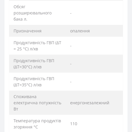
Обсяг
розширювального
-
бака л.
Призначення
опалення
Продуктивність ГВП (ΔT
-
= 25 °C) л/хв
Продуктивність ГВП
-
(ΔT=30°C) л/хв
Продуктивність ГВП
-
(ΔT=35°C) л/хв
Споживана
електрична потужність
енергонезалежний
Вт
Температура продуктів
110
згоряння °C