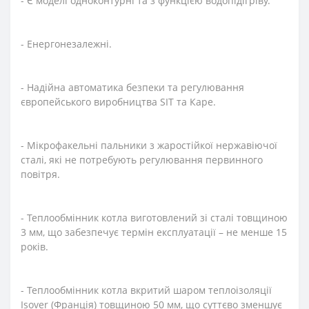
- Є моделі одноконтурні та з функцією водопідігріву.
- Енергонезалежні.
- Надійна автоматика безпеки та регулювання
європейського виробництва SIT та Каре.
- Мікрофакельні пальники з жаростійкої нержавіючої
сталі, які не потребують регулювання первинного
повітря.
- Теплообмінник котла виготовлений зі сталі товщиною
3 мм, що забезпечує термін експлуатації – не менше 15
років.
- Теплообмінник котла вкритий шаром теплоізоляції
Isover (Франція) товщиною 50 мм, що суттєво зменшує