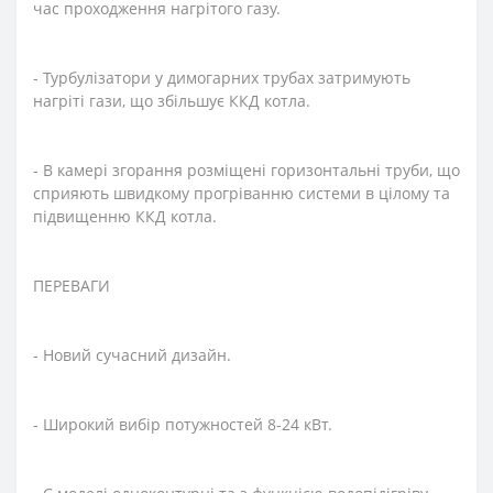
час проходження нагрітого газу.
- Турбулізатори у димогарних трубах затримують
нагріті гази, що збільшує ККД котла.
- В камері згорання розміщені горизонтальні труби, що
сприяють швидкому прогріванню системи в цілому та
підвищенню ККД котла.
ПЕРЕВАГИ
- Новий сучасний дизайн.
- Широкий вибір потужностей 8-24 кВт.