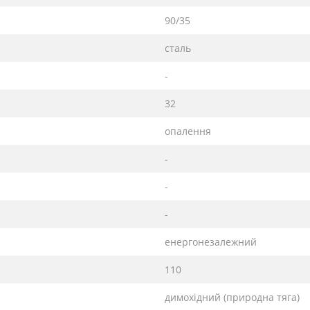
90/35
сталь
-
32
опалення
-
-
-
енергонезалежний
110
димохідний (природна тяга)