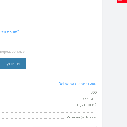
дешевше?
и передзвонимо
Купити
Всі характеристики
300
відкрита
підлоговий
-
Україна (м. Рівне)