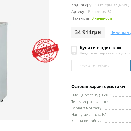
Код товару:
Рівнетерм 32 (КАРЕ)
Артикул:
Рівнетерм 32
Наявність:
В наявності
34 914грн
Знайшли 
Купити в один клік
Введіть номер телефону і м
Основні характеристики
Площа обігріву (м.кв.):
Тип камери згоряння:
Варіант монтажу:
Напруга/частота В/Гц:
Країна виробник: