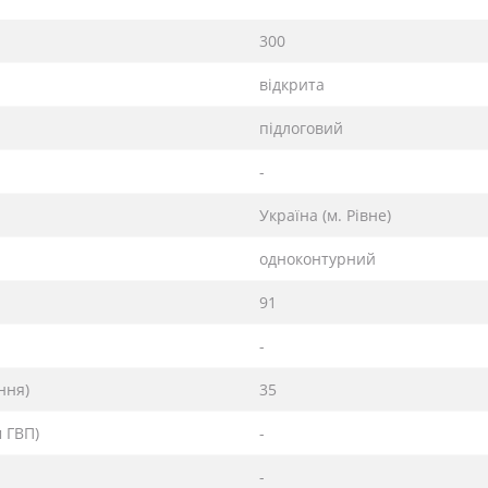
300
відкрита
підлоговий
-
Україна (м. Рівне)
одноконтурний
91
-
ння)
35
м ГВП)
-
-