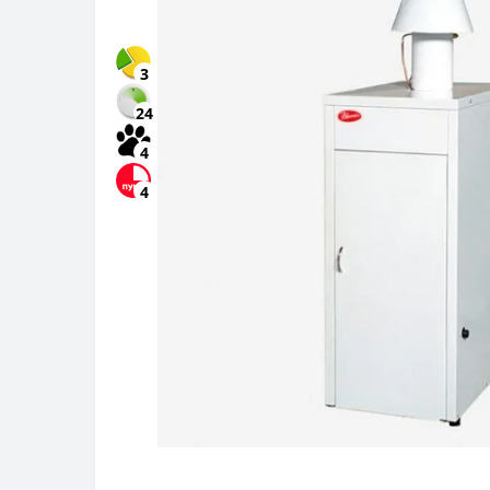
3
24
4
4