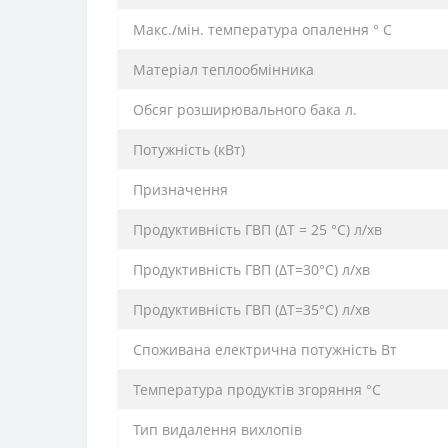
Макс./мін. температура опалення ° C
Матеріал теплообмінника
Обсяг розширювального бака л.
Потужність (кВт)
Призначення
Продуктивність ГВП (ΔT = 25 °C) л/хв
Продуктивність ГВП (ΔT=30°C) л/хв
Продуктивність ГВП (ΔT=35°C) л/хв
Споживана електрична потужність Вт
Температура продуктів згоряння °C
Тип видалення вихлопів