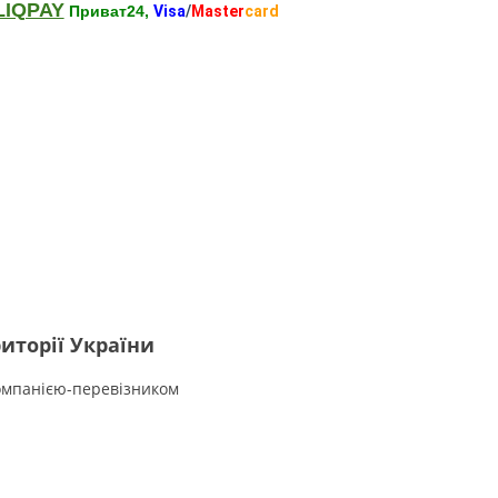
LIQPAY
Приват24,
Visa
/
Master
card
иторії України
омпанією-перевізником