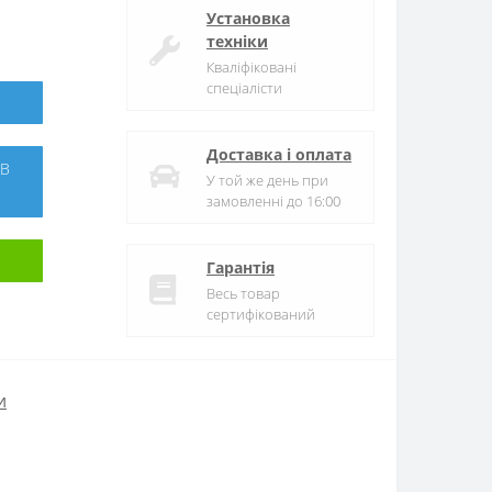
Установка
техніки
Кваліфіковані
спеціалісти
Доставка і оплата
У той же день при
замовленні до 16:00
Гарантія
Весь товар
сертифікований
и