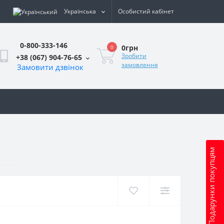
Українська
Особистий кабінет
0-800-333-146
0грн
0
Зробити
+38 (067) 904-76-65
замовлення
Замовити дзвінок
и
Подарунки покупцям