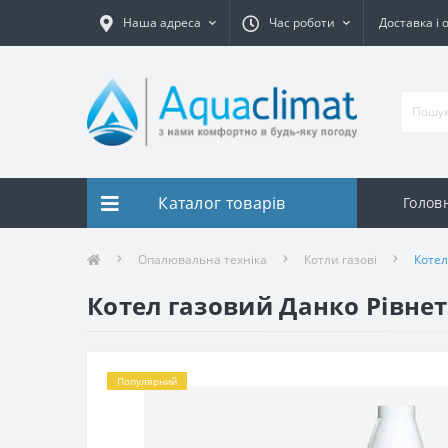
Наша адреса
Час роботи
Доставка і 
Каталог товарів
Голов
Опалювальна техніка
Котли газові
Котел
Котел газовий Данко Рівнет
Популярний