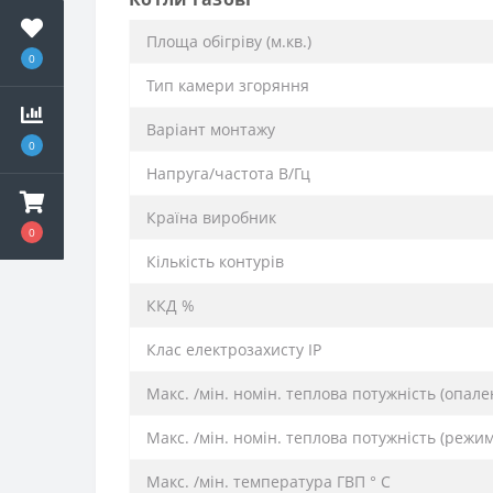
Площа обігріву (м.кв.)
0
Тип камери згоряння
Варіант монтажу
0
Напруга/частота В/Гц
Країна виробник
0
Кількість контурів
ККД %
Клас електрозахисту IP
Макс. /мін. номін. теплова потужність (опале
Макс. /мін. номін. теплова потужність (режи
Макс. /мін. температура ГВП ° C