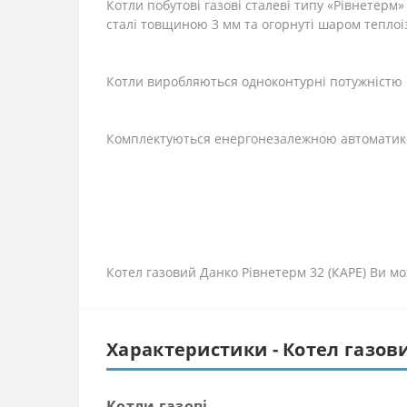
Котли побутові газові сталеві типу «Рівнетер
сталі товщиною 3 мм та огорнуті шаром теплоі
Котли виробляються одноконтурні потужністю від
Комплектуються енергонезалежною автоматикою (
Котел газовий Данко Рівнетерм 32 (КАРЕ) Ви мо
Характеристики - Котел газови
Котли газові