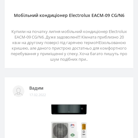
Мобільний кондиціонер Electrolux EACM-09 CG/N6
Купили на початку липня мобільний кондиціонер Electrolux
EACM-09 CG/N6. Дуже задоволені!!! Кімната приблизно 20
кв.м на другому поверсі під гарячею термоНЕізольованою
кришею, але даного пристрою достатньо для комфортного
перебування у приміщенні у спеку. Хоча багато пишуть про
шум подібних при..
Вадим
17.02.2022