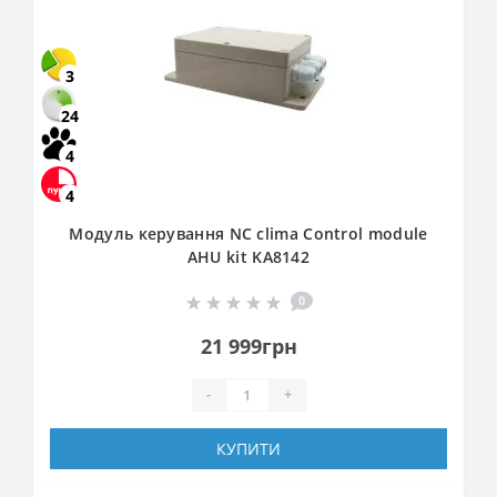
3
24
4
4
Модуль керування NC clima Control module
AHU kit KA8142
0
21 999грн
-
+
КУПИТИ