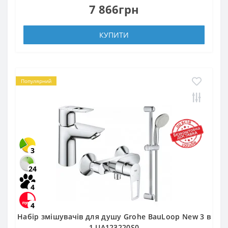
7 866грн
КУПИТИ
Популярний
3
24
4
4
Набір змішувачів для душу Grohe BauLoop New 3 в
1 UA123220S0