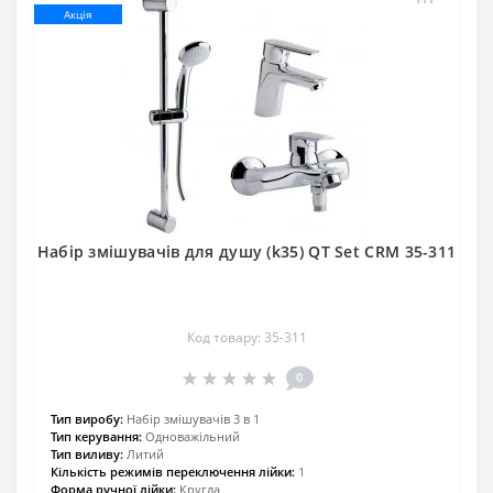
Акція
Набір змішувачів для душу (k35) QT Set CRM 35-311
Код товару: 35-311
0
Тип виробу:
Набір змішувачів 3 в 1
Тип керування:
Одноважільний
Тип виливу:
Литий
Кількість режимів переключення лійки:
1
Форма ручної лійки:
Кругла