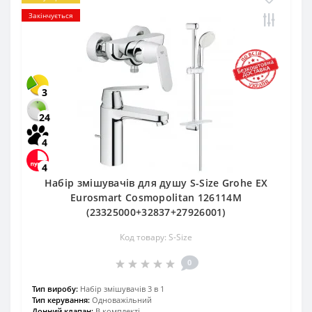
Закінчується
3
24
4
4
Набір змішувачів для душу S-Size Grohe EX
Eurosmart Cosmopolitan 126114M
(23325000+32837+27926001)
Код товару: S-Size
0
Тип виробу:
Набір змішувачів 3 в 1
Тип керування:
Одноважільний
Донний клапан:
В комплекті