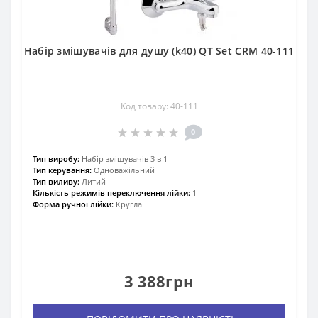
Набір змішувачів для душу (k40) QT Set CRM 40-111
Код товару: 40-111
0
Тип виробу:
Набір змішувачів 3 в 1
Тип керування:
Одноважільний
Тип виливу:
Литий
Кількість режимів переключення лійки:
1
Форма ручної лійки:
Кругла
3 388грн