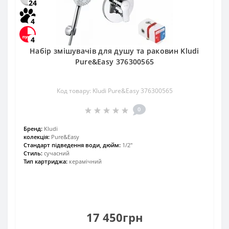
24
4
4
Набір змішувачів для душу та раковин Kludi
Pure&Easy 376300565
Код товару: Kludi Pure&Easy 376300565
0
Бренд:
Kludi
колекція:
Pure&Easy
Стандарт підведення води, дюйм:
1/2"
Стиль:
сучасний
Тип картриджа:
керамічний
17 450грн