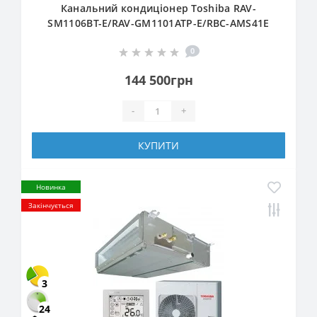
Канальний кондиціонер Toshiba RAV-
SM1106BT-E/RAV-GM1101ATP-E/RBC-AMS41E
0
144 500грн
-
+
КУПИТИ
Новинка
Закінчується
3
24