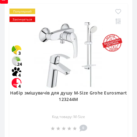
Популярний
Закінчується
3
24
4
4
Набір змішувачів для душу M-Size Grohe Eurosmart
123244M
Код товару: M-Size
0