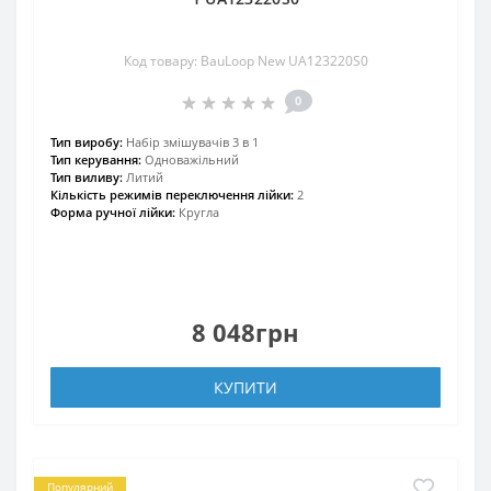
Код товару: BauLoop New UA123220S0
0
Тип виробу:
Набір змішувачів 3 в 1
Тип керування:
Одноважільний
Тип виливу:
Литий
Кількість режимів переключення лійки:
2
Форма ручної лійки:
Кругла
8 048грн
КУПИТИ
Популярний