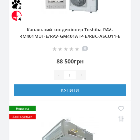
4
4
Канальний кондиціонер Toshiba RAV-
RM401MUT-E/RAV-GM401ATP-E/RBC-ASCU11-E
0
88 500грн
-
+
КУПИТИ
Новинка
Закінчується