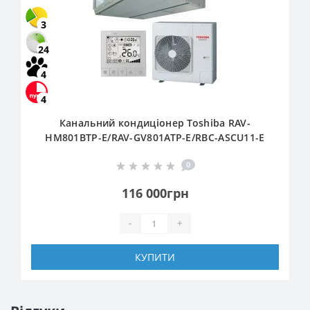
3
24
4
4
Канальний кондиціонер Toshiba RAV-
HM801BTP-E/RAV-GV801ATP-E/RBC-ASCU11-E
0
116 000грн
-
+
КУПИТИ