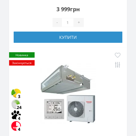
3 999грн
-
+
КУПИТИ
Новинка
Закінчується
3
24
4
4