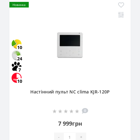
Новинка
10
24
7
10
Настінний пульт NC clima KJR-120P
0
7 999грн
-
+