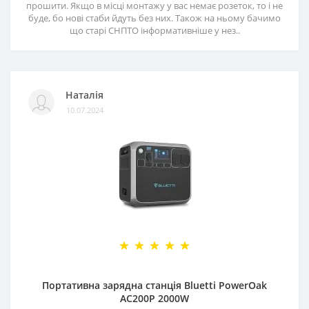
прошити. Якщо в місці монтажу у вас немає розеток, то і не
буде, бо нові стаби йдуть без них. Також на ньому бачимо
що старі СНПТО інформативніше у нез..
Наталія
10.07.2024
Портативна зарядна станція Bluetti PowerOak
AC200P 2000W