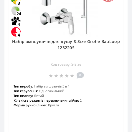
3
24
4
4
Набір змішувачів для душу S-Size Grohe BauLoop
123220S
Код товару: S-Size
0
Тип виробу:
Набір змішувачів 3 в 1
Тип керування:
Одноважільний
Тип виливу:
Литий
Кількість режимів переключення лійки:
2
Форма ручної лійки:
Кругла