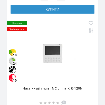
КУПИТИ
Новинка
Закінчується
10
24
7
10
Настінний пульт NC clima KJR-120N
0