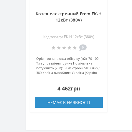
Котел електричний Erem EK-H
12кВт (380V)
Код товару: EK-H 12кВт (380V)
0
Орієнтовна площа обігріву (м2):
70-100
Тип управління:
ручне
Номінальна
потужність (кВт):
6
Електроживлення (V):
380
Країна виробник:
Україна (Харків)
4 462грн
НЕМАЄ В НАЯВНОСТІ