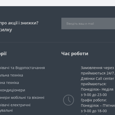
ро акції і знижки?
силку
рії
Час роботи
івачі та Водопостачання
Замовлення через 
приймаються 24/7.
льна техніка
Дзвінки Call center
на техніка
приймаються:
Понеділок– Неділя
 кондиціонери
з 9-00 до 23-00
нери мобільні та віконні
Графік роботи:
івачі електричні
Понеділок – П'ятн
увальні
з 9-00 до 18-00