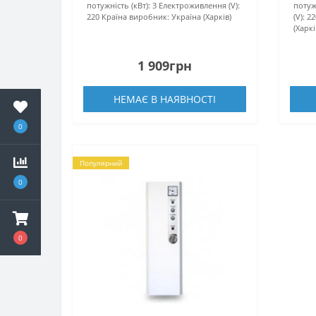
потужність (кВт):
3
Електроживлення (V):
потужн
220
Країна виробник:
Україна (Харків)
(V):
22
(Харкі
1 909грн
НЕМАЄ В НАЯВНОСТІ
0
Популярний
0
0