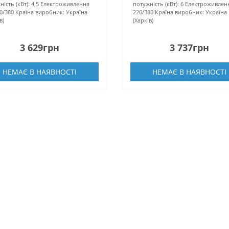
ість (кВт):
4,5
Електроживлення
потужність (кВт):
6
Електроживленн
0/380
Країна виробник:
Україна
220/380
Країна виробник:
Україна
в)
(Харків)
3 629грн
3 737грн
НЕМАЄ В НАЯВНОСТІ
НЕМАЄ В НАЯВНОСТІ