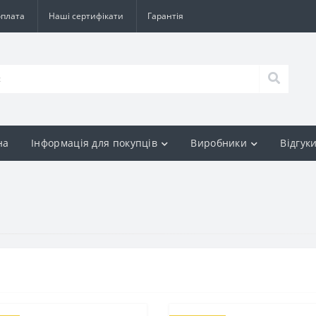
оплата
Наші сертифікати
Гарантія
на
Інформація для покупців
Виробники
Відгук