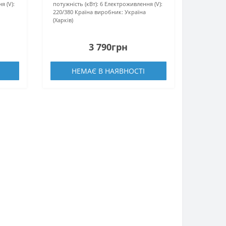
я (V):
потужність (кВт):
6
Електроживлення (V):
220/380
Країна виробник:
Україна
(Харків)
3 790грн
НЕМАЄ В НАЯВНОСТІ