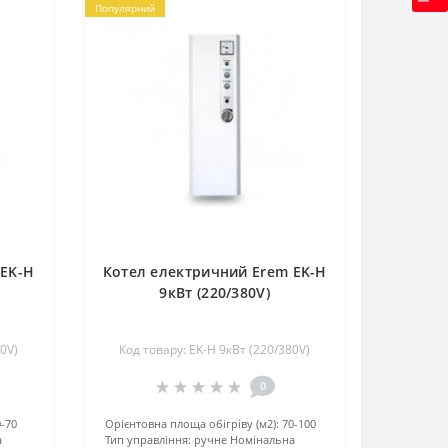
Популярний
 EK-H
Котел електричний Erem EK-H
9кВт (220/380V)
0V)
Код товару: EK-H 9кВт (220/380V)
0
0-70
Орієнтовна площа обігріву (м2):
70-100
а
Тип управління:
ручне
Номінальна