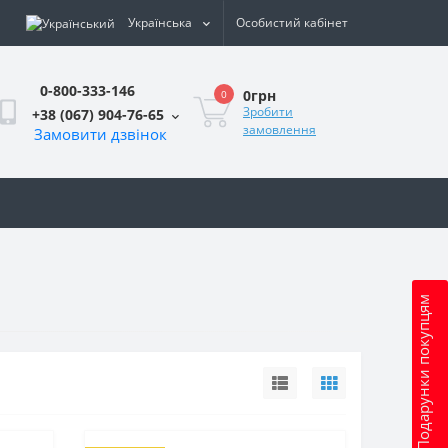
Українська
Особистий кабінет
0-800-333-146
0грн
0
Зробити
+38 (067) 904-76-65
замовлення
Замовити дзвінок
и
Подарунки покупцям