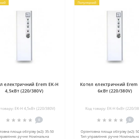
ний
Популярний
л електричний Erem EK-H
Котел електричний Erem
4,5кВт (220/380V)
6кВт (220/380V)
 товару: EK-H 4,5кВт (220/380V)
Код товару: EK-H 6кВт (220/38
0
0
товна площа обігріву (м2):
35-50
Орієнтовна площа обігріву (м2):
5
правління:
ручне
Номінальна
Тип управління:
ручне
Номінальн