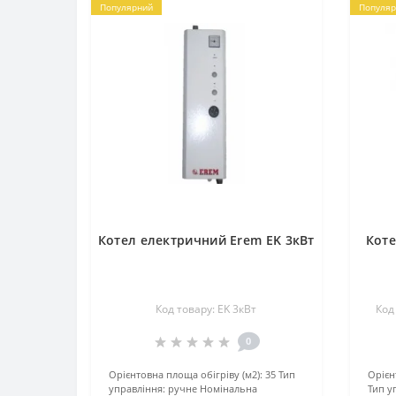
Популярний
Популяр
Котел електричний Erem EK 3кВт
Коте
Код товару: EK 3кВт
Код
0
Орієнтовна площа обігріву (м2):
35
Тип
Орієн
управління:
ручне
Номінальна
Тип у