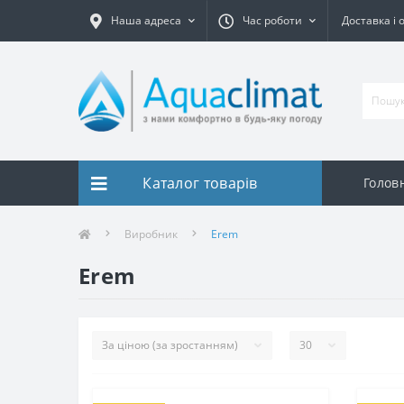
Наша адреса
Час роботи
Доставка і 
Каталог товарів
Голов
Виробник
Erem
Erem