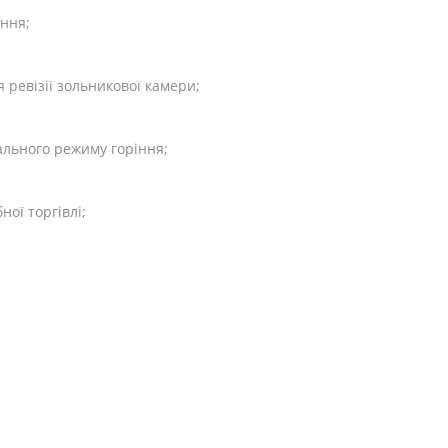
ння;
 ревізії зольникової камери;
ального режиму горіння;
ої торгівлі;