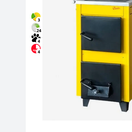
3
24
4
4