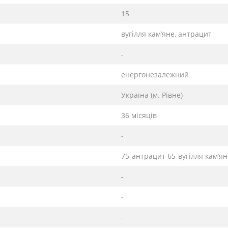
15
вугілля кам’яне, антрацит
-
енергонезалежний
Україна (м. Рівне)
36 місяців
-
75-антрацит 65-вугілля кам’ян
-
-
-