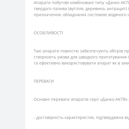
Апарати побутові комбіновані типу «Данко АКТ
твердого палива (вугілля, деревина, антрацит)
призначення, обладнаних системою водяного о
ОСОБЛИВОСТІ
Такі апарати повністю забезпечують обігрів п
створюють умови для швидкого приготування їж
та ефективно використовувати апарат як в зимов
ПЕРЕВАГИ
Основні переваги апаратів серії «Данко-АКТВ»:
- достовірність характеристик, підтверджена 