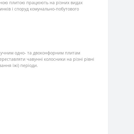
унною плитою працюють на різних видах
инків і споруд комунально-побутового
 зручним одно- та двоконфорним плитам
реставляти чавунні колосники на різні рівні
ання їжі) періоди.