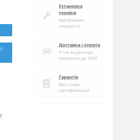
Установка
техніки
Кваліфіковані
спеціалісти
Доставка і оплата
У той же день при
замовленні до 16:00
Гарантія
Весь товар
сертифікований
и