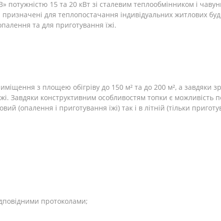
В» потужністю 15 та 20 кВт зі сталевим теплообмінником і чав
 і призначені для теплопостачання індивідуальних житлових буд
палення та для приготування їжі.
риміщення з площею обігріву до 150 м² та до 200 м², а завдяки
і. Завдяки конструктивним особливостям топки є можливість пе
ий (опалення і приготування їжі) так і в літній (тільки приготув
відповідними протоколами;