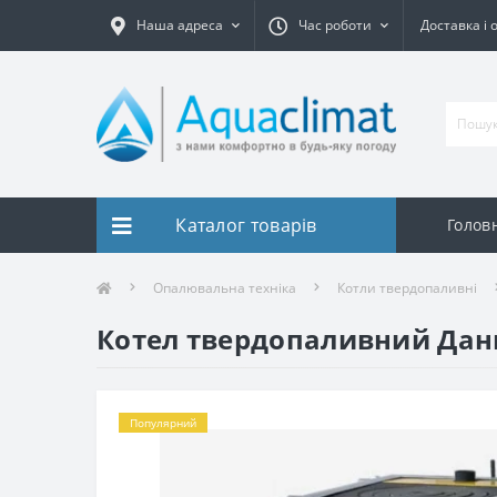
Наша адреса
Час роботи
Доставка і 
Каталог товарів
Голов
Опалювальна техніка
Котли твердопаливні
Котел твердопаливний Дан
Популярний