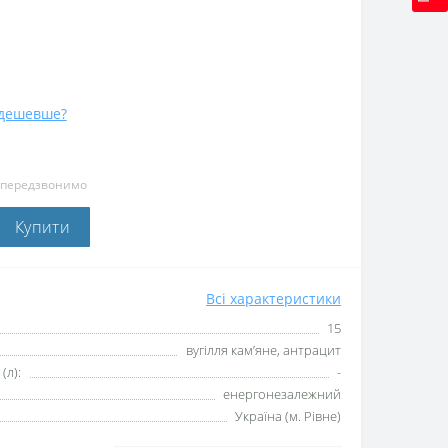
дешевше?
и передзвонимо
Купити
Всі характеристики
15
вугілля кам’яне, антрацит
(л):
-
енергонезалежний
Україна (м. Рівне)