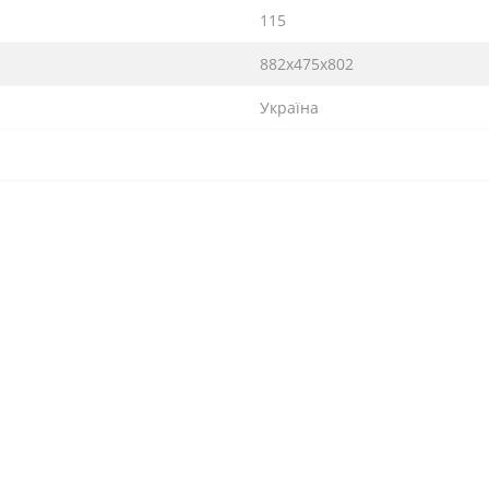
115
882х475х802
Україна