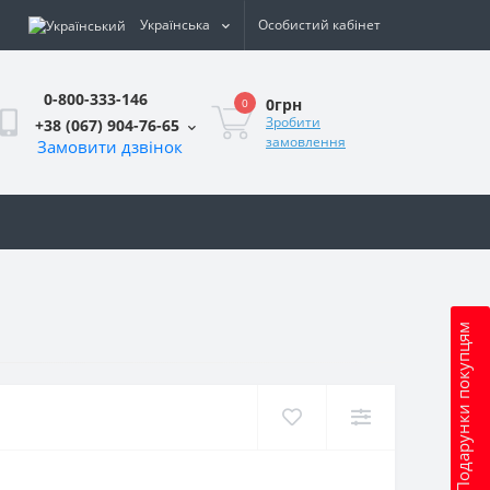
Українська
Особистий кабінет
0-800-333-146
0грн
0
Зробити
+38 (067) 904-76-65
замовлення
Замовити дзвінок
и
Подарунки покупцям