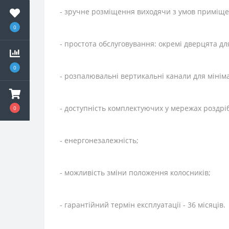
- зручне розміщення виходячи з умов приміще
0
- простота обслуговування: окремі дверцята для
0
- розпалювальні вертикальні канали для мінім
- доступність комплектуючих у мережах роздрібн
0
- енергонезалежність;
- можливість зміни положення колосників;
- гарантійний термін експлуатації - 36 місяців.