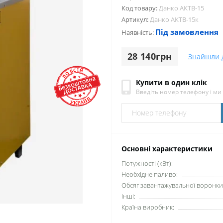
Код товару:
Данко АКТВ-15
Артикул:
Данко АКТВ-15к
Під замовлення
Наявність:
28 140грн
Знайшли 
Купити в один клік
Введіть номер телефону і м
Основні характеристики
Потужності (кВт):
Необхідне паливо:
Обсяг завантажувальної воронки 
Інші:
Країна виробник: