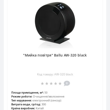
"Мийка повітря" Ballu AW-320 black
Код товару: AW-320 black
0
Площа приміщення, м²:
50
Режим роботи:
Очищення/зволоження
Тип керування:
електронний (сенсор)
Витрата води, гр/год:
300
Країна виробник:
Китай