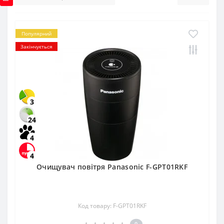
Популярний
Закінчується
3
24
4
4
Очищувач повітря Panasonic F-GPT01RKF
Код товару: F-GPT01RKF
0