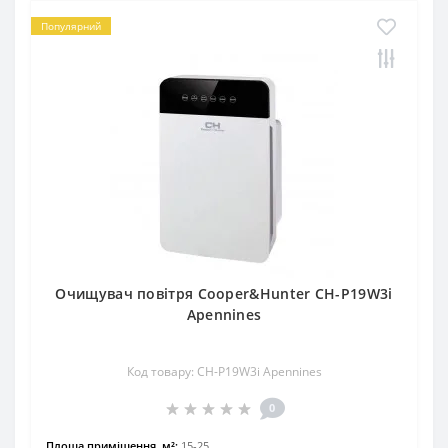
Популярний
Очищувач повітря Cooper&Hunter CH-P19W3i
Apennines
Код товару: CH-P19W3i Apennines
0
Площа приміщення, м²:
15-25