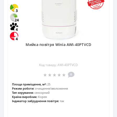
3
24
4
4
Мийка повітря Winia AWI-40PTVCD
Код товару: AWI-40PTVCD
0
Площа приміщення, м²:
25
Режим роботи:
очищення/зволоження
Тип керування:
сенсорний
Країна виробник:
Корея
Індикатор забруднення повітря:
так