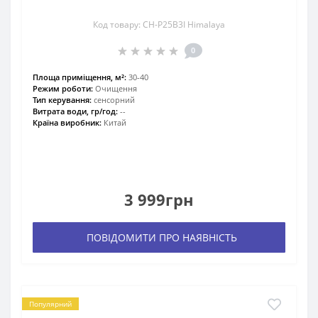
Код товару: CH-P25B3I Himalaya
0
Площа приміщення, м²:
30-40
Режим роботи:
Очищення
Тип керування:
сенсорний
Витрата води, гр/год:
--
Країна виробник:
Китай
3 999грн
ПОВІДОМИТИ ПРО НАЯВНІСТЬ
Популярний