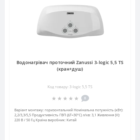
Водонагрівач проточний Zanussi 3-logic 5,5 TS
(кран+душ)
Код товару: 3-logic 5,5 TS
0
Варіант монтажу:
горизонтальний
Номінальна потужність (кВт):
2,2/3,3/5,5
Продуктивність ГВП (ΔT=30°C) л/хв:
3,1
Живлення (V):
220 В / 50 Гц
Країна виробник:
Китай