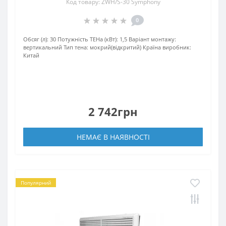
Код товару: ZWH/S-30 Symphony
0
Обсяг (л):
30
Потужність ТЕНа (кВт):
1,5
Варіант монтажу:
вертикальний
Тип тена:
мокрий(відкритий)
Країна виробник:
Китай
2 742грн
НЕМАЄ В НАЯВНОСТІ
Популярний