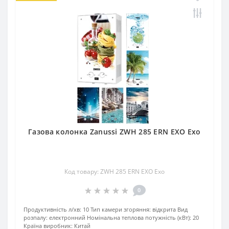
Газова колонка Zanussi ZWH 285 ERN EXO Exo
Код товару: ZWH 285 ERN EXO Exo
0
Продуктивність л/хв:
10
Тип камери згоряння:
відкрита
Вид
розпалу:
електронний
Номінальна теплова потужність (кВт):
20
Країна виробник:
Китай