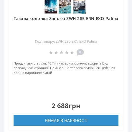
Газова колонка Zanussi ZWH 285 ERN EXO Palma
Код товару: ZWH 285 ERN EXO Palma
0
Продуктивність л/хв:
10
Тип камери згоряння:
відкрита
Вид
розпалу:
електронний
Номінальна теплова потужність (кВт):
20
Країна виробник:
Китай
2 688грн
НЕМАЄ В НАЯВНОСТІ