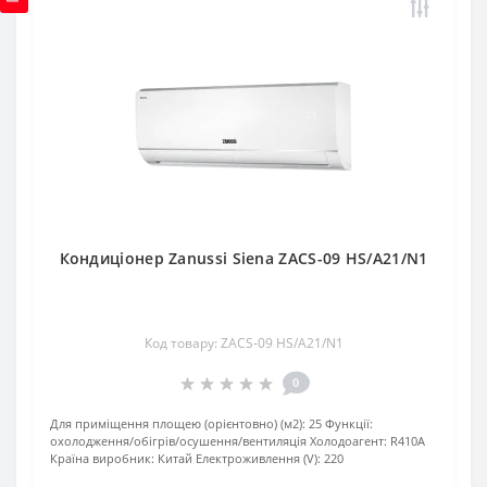
Кондиціонер Zanussi Siena ZACS-09 HS/A21/N1
Код товару: ZACS-09 HS/A21/N1
0
Для приміщення площею (орієнтовно) (м2):
25
Функції:
охолодження/обігрів/осушення/вентиляція
Xолодоагент:
R410А
Країна виробник:
Китай
Електроживлення (V):
220