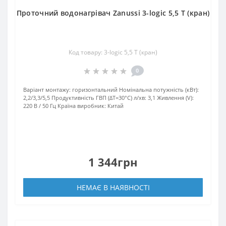
Проточний водонагрівач Zanussi 3-logic 5,5 T (кран)
Код товару: 3-logic 5,5 T (кран)
0
Варіант монтажу:
горизонтальний
Номінальна потужність (кВт):
2,2/3,3/5,5
Продуктивність ГВП (ΔT=30°C) л/хв:
3,1
Живлення (V):
220 В / 50 Гц
Країна виробник:
Китай
1 344грн
НЕМАЄ В НАЯВНОСТІ