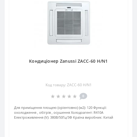
Кондиціонер Zanussi ZACC-60 H/N1
Код товару: ZACC-60 H/N1
0
Для приміщення площею (орієнтовно) (м2):
120
Функції:
охолодження , обігрів , осушення
Холодоагент:
R410A
Електроживлення (V):
380В/50Гц/3Ф
Країна виробник:
Китай