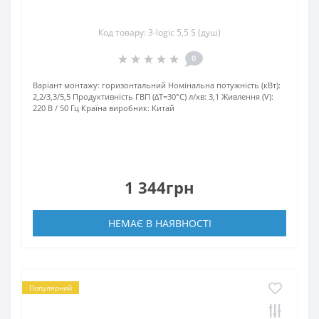
Код товару: 3-logic 5,5 S (душ)
0
Варіант монтажу:
горизонтальний
Номінальна потужність (кВт):
2,2/3,3/5,5
Продуктивність ГВП (ΔT=30°C) л/хв:
3,1
Живлення (V):
220 В / 50 Гц
Країна виробник:
Китай
1 344грн
НЕМАЄ В НАЯВНОСТІ
Популярний