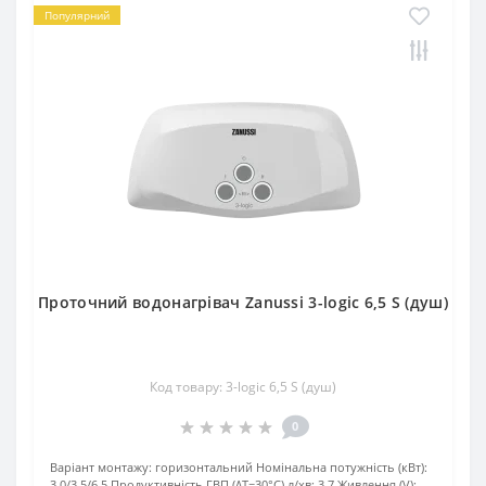
Популярний
Проточний водонагрівач Zanussi 3-logic 6,5 S (душ)
Код товару: 3-logic 6,5 S (душ)
0
Варіант монтажу:
горизонтальний
Номінальна потужність (кВт):
3,0/3,5/6,5
Продуктивність ГВП (ΔT=30°C) л/хв:
3,7
Живлення (V):