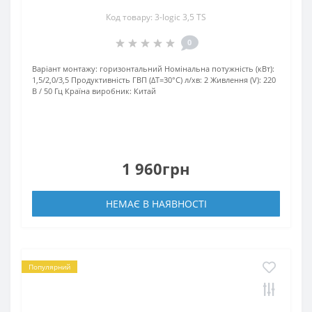
Код товару: 3-logic 3,5 TS
0
Варіант монтажу:
горизонтальний
Номінальна потужність (кВт):
1,5/2,0/3,5
Продуктивність ГВП (ΔT=30°C) л/хв:
2
Живлення (V):
220
В / 50 Гц
Країна виробник:
Китай
1 960грн
НЕМАЄ В НАЯВНОСТІ
Популярний