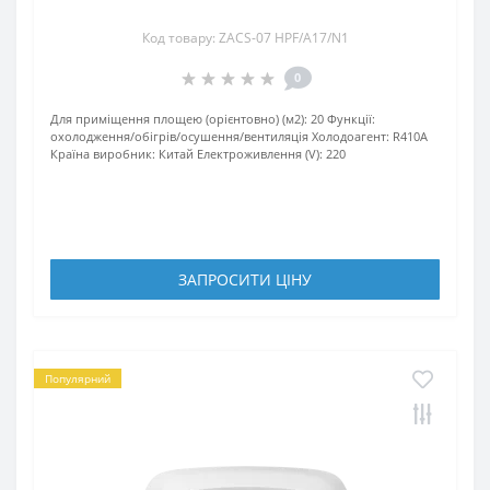
Код товару: ZACS-07 HPF/A17/N1
0
Для приміщення площею (орієнтовно) (м2):
20
Функції:
охолодження/обігрів/осушення/вентиляція
Xолодоагент:
R410А
Країна виробник:
Китай
Електроживлення (V):
220
ЗАПРОСИТИ ЦIНУ
Популярний