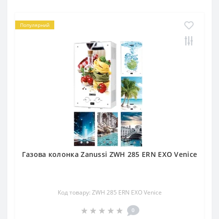
Популярний
Газова колонка Zanussi ZWH 285 ERN EXO Venice
Код товару: ZWH 285 ERN EXO Venice
0