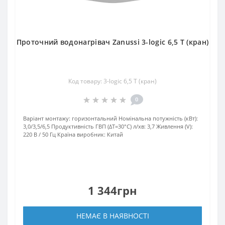
Проточний водонагрівач Zanussi 3-logic 6,5 T (кран)
Код товару: 3-logic 6,5 T (кран)
0
Варіант монтажу:
горизонтальний
Номінальна потужність (кВт):
3,0/3,5/6,5
Продуктивність ГВП (ΔT=30°C) л/хв:
3,7
Живлення (V):
220 В / 50 Гц
Країна виробник:
Китай
1 344грн
НЕМАЄ В НАЯВНОСТІ