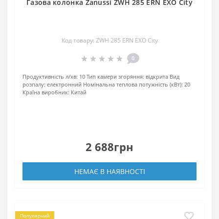
Газова колонка Zanussi ZWH 285 ERN EXO City
Код товару: ZWH 285 ERN EXO City
0
Продуктивність л/хв:
10
Тип камери згоряння:
відкрита
Вид
розпалу:
електронний
Номінальна теплова потужність (кВт):
20
Країна виробник:
Китай
2 688грн
НЕМАЄ В НАЯВНОСТІ
Популярний