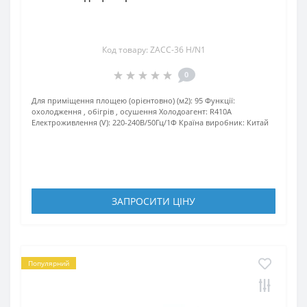
Код товару: ZACC-36 H/N1
0
Для приміщення площею (орієнтовно) (м2):
95
Функції:
охолодження , обігрів , осушення
Холодоагент:
R410A
Електроживлення (V):
220-240В/50Гц/1Ф
Країна виробник:
Китай
ЗАПРОСИТИ ЦIНУ
Популярний