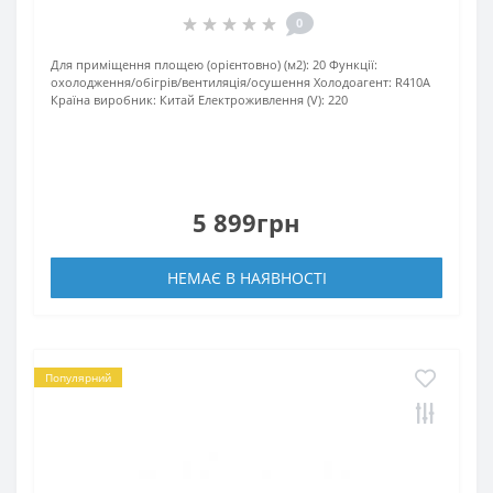
0
Для приміщення площею (орієнтовно) (м2):
20
Функції:
охолодження/обігрів/вентиляція/осушення
Xолодоагент:
R410А
Країна виробник:
Китай
Електроживлення (V):
220
5 899грн
НЕМАЄ В НАЯВНОСТІ
Популярний