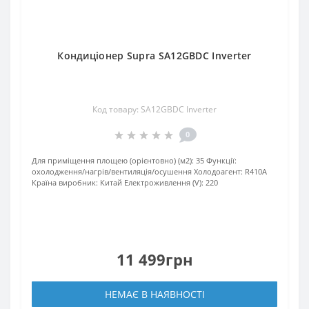
Кондиціонер Supra SA12GBDC Inverter
Код товару: SA12GBDC Inverter
0
Для приміщення площею (орієнтовно) (м2):
35
Функції:
охолодження/нагрів/вентиляція/осушення
Xолодоагент:
R410A
Країна виробник:
Китай
Електроживлення (V):
220
11 499грн
НЕМАЄ В НАЯВНОСТІ