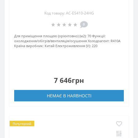
Код товару: AC-ES410-24HG
0
Для приміщення площею (орієнтовно) (м2):
70
Функції:
охолодження/обігрів/вентиляція/осушення
Xолодоагент:
R410А
Країна виробник:
Китай
Електроживлення (V):
220
7 646грн
НЕМАЄ В НАЯВНОСТІ
Популярний