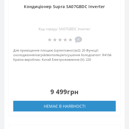
Кондиціонер Supra SA07GBDC Inverter
Код товару: SA07GBDC Inverter
0
Для приміщення площею (орієнтовно) (м2):
20
Функції:
охолодження/нагрів/вентиляція/осушення
Xолодоагент:
R410A
Країна виробник:
Китай
Електроживлення (V):
220
9 499грн
НЕМАЄ В НАЯВНОСТІ