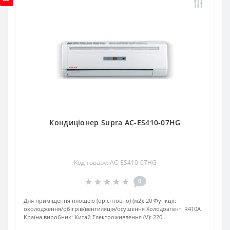
Кондиціонер Supra AC-ES410-07HG
Код товару: AC-ES410-07HG
0
Для приміщення площею (орієнтовно) (м2):
20
Функції:
охолодження/обігрів/вентиляція/осушення
Xолодоагент:
R410А
Країна виробник:
Китай
Електроживлення (V):
220