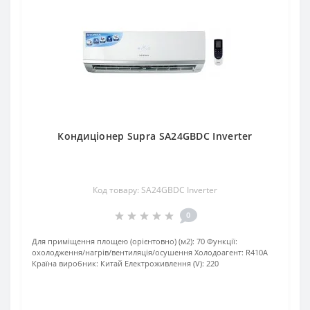
Кондиціонер Supra SA24GBDC Inverter
Код товару: SA24GBDC Inverter
0
Для приміщення площею (орієнтовно) (м2):
70
Функції:
охолодження/нагрів/вентиляція/осушення
Xолодоагент:
R410A
Країна виробник:
Китай
Електроживлення (V):
220