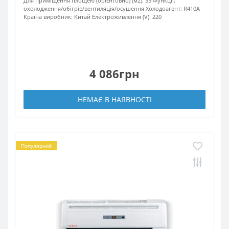
Для приміщення площею (орієнтовно) (м2):
35
Функції:
охолодження/обігрів/вентиляція/осушення
Xолодоагент:
R410А
Країна виробник:
Китай
Електроживлення (V):
220
4 086грн
НЕМАЄ В НАЯВНОСТІ
Популярний