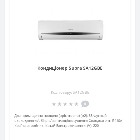
Кондиціонер Supra SA12GBE
Код товару: SA12GBE
0
Для приміщення площею (орієнтовно) (м2):
35
Функції:
охолодження/обігрів/вентиляція/осушення
Xолодоагент:
R410А
Країна виробник:
Китай
Електроживлення (V):
220