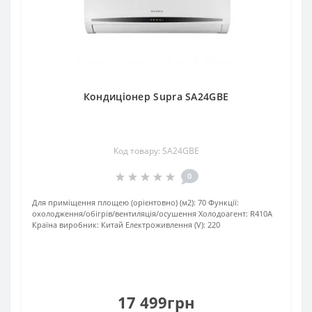
Кондиціонер Supra SA24GBE
Код товару: SA24GBE
0
Для приміщення площею (орієнтовно) (м2):
70
Функції:
охолодження/обігрів/вентиляція/осушення
Xолодоагент:
R410А
Країна виробник:
Китай
Електроживлення (V):
220
17 499грн