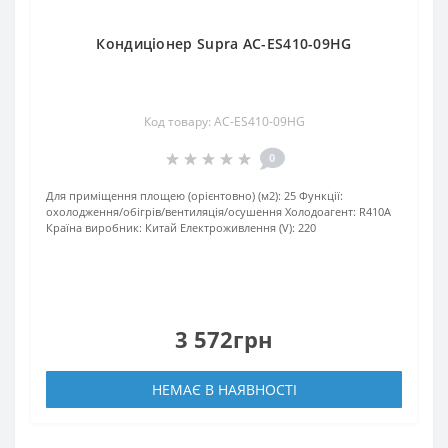
Кондиціонер Supra AC-ES410-09HG
Код товару: AC-ES410-09HG
0
Для приміщення площею (орієнтовно) (м2):
25
Функції:
охолодження/обігрів/вентиляція/осушення
Xолодоагент:
R410А
Країна виробник:
Китай
Електроживлення (V):
220
3 572грн
НЕМАЄ В НАЯВНОСТІ