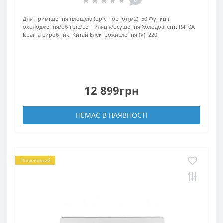
Для приміщення площею (орієнтовно) (м2):
50
Функції:
охолодження/обігрів/вентиляція/осушення
Xолодоагент:
R410А
Країна виробник:
Китай
Електроживлення (V):
220
12 899грн
НЕМАЄ В НАЯВНОСТІ
Популярний