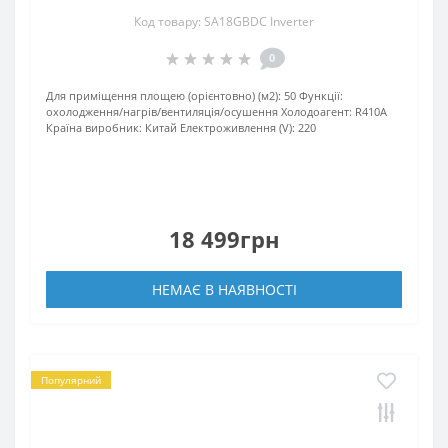
Код товару: SA18GBDC Inverter
0
Для приміщення площею (орієнтовно) (м2):
50
Функції:
охолодження/нагрів/вентиляція/осушення
Xолодоагент:
R410A
Країна виробник:
Китай
Електроживлення (V):
220
18 499грн
НЕМАЄ В НАЯВНОСТІ
Популярний