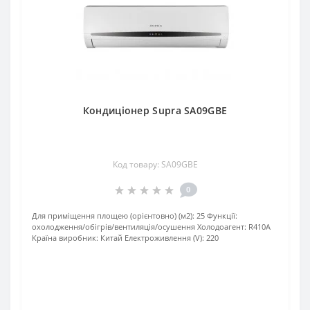
Кондиціонер Supra SA09GBE
Код товару: SA09GBE
0
Для приміщення площею (орієнтовно) (м2):
25
Функції:
охолодження/обігрів/вентиляція/осушення
Xолодоагент:
R410А
Країна виробник:
Китай
Електроживлення (V):
220