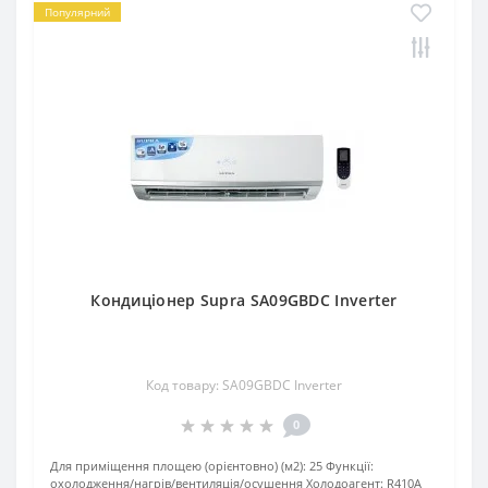
Популярний
Кондиціонер Supra SA09GBDC Inverter
Код товару: SA09GBDC Inverter
0
Для приміщення площею (орієнтовно) (м2):
25
Функції:
охолодження/нагрів/вентиляція/осушення
Xолодоагент:
R410A