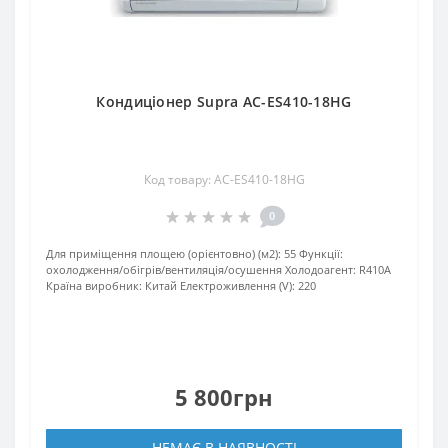
Кондиціонер Supra AC-ES410-18HG
Код товару: AC-ES410-18HG
0
Для приміщення площею (орієнтовно) (м2):
55
Функції:
охолодження/обігрів/вентиляція/осушення
Xолодоагент:
R410А
Країна виробник:
Китай
Електроживлення (V):
220
5 800грн
НЕМАЄ В НАЯВНОСТІ