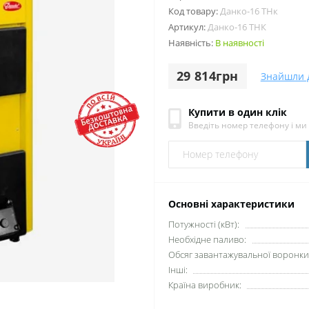
Код товару:
Данко-16 ТНк
Артикул:
Данко-16 ТНК
Наявність:
В наявності
29 814грн
Знайшли 
Купити в один клік
Введіть номер телефону і м
Основні характеристики
Потужності (кВт):
Необхідне паливо:
Обсяг завантажувальної воронки 
Інші:
Країна виробник: