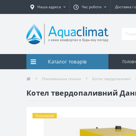
Наша адреса
Час роботи
Доставка і 
Каталог товарів
Голов
Опалювальна техніка
Котли твердопаливні
Котел твердопаливний Дан
Популярний