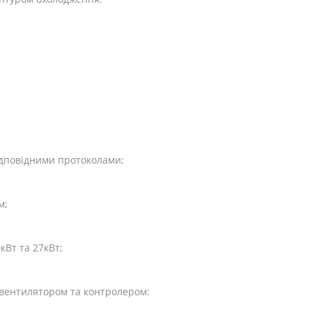
відповідними протоколами;
м;
кВт та 27кВт;
 вентилятором та контролером: