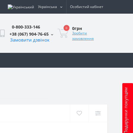
Українська
Особистий кабінет
0-800-333-146
0грн
0
Зробити
+38 (067) 904-76-65
замовлення
Замовити дзвінок
и
Подарунки покупцям