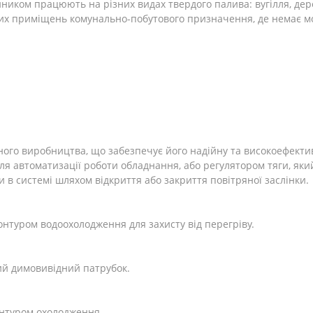
нником працюють на різних видах твердого палива: вугілля, дер
их приміщень комунально-побутового призначення, де немає м
ого виробництва, що забезпечує його надійну та високоефективн
я автоматизації роботи обладнання, або регулятором тяги, який
 в системі шляхом відкриття або закриття повітряної заслінки.
онтуром водоохолодження для захисту від перегріву.
лий димовивідний патрубок.
онтуром охолодження.