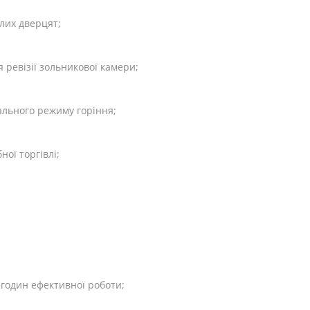
лих дверцят;
 ревізії зольникової камери;
ального режиму горіння;
ої торгівлі;
 годин ефективної роботи;