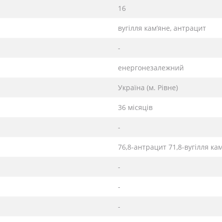
16
вугілля кам’яне, антрацит
-
енергонезалежний
Україна (м. Рівне)
36 місяців
-
76,8-антрацит 71,8-вугілля ка
-
-
-