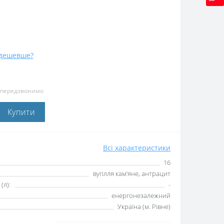
дешевше?
и передзвонимо
Купити
Всі характеристики
16
вугілля кам’яне, антрацит
(л):
-
енергонезалежний
Україна (м. Рівне)