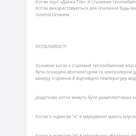
Котли серії «Данко-ТНк» зі сталевим теплообмі
Котли використовуються для опалення будь-як
газопостачання.
ОСОБЛИВОСТІ
Основою котла є сталевий теплообмінник власн
бути оснащені вентилятором та контролером дл
камеру згоряння й відповідно температуру води
Додатково котли можуть бути укомплектовані к
Котли з індексом "к" в маркуванні мають круг
Котли з індексом "в" в маркуванні обладнані к