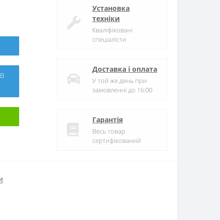
Установка
техніки
Кваліфіковані
спеціалісти
Доставка і оплата
У той же день при
замовленні до 16:00
Гарантія
Весь товар
сертифікований
и