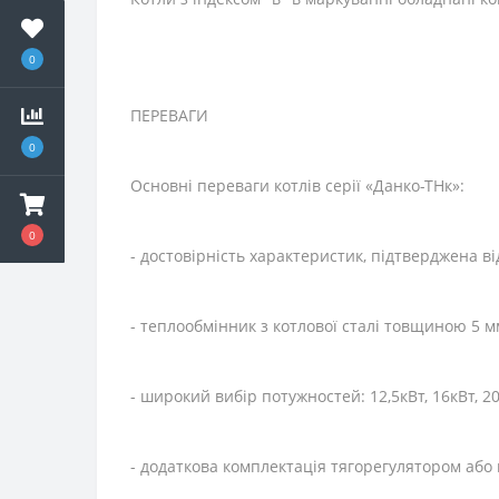
0
ПЕРЕВАГИ
0
Основні переваги котлів серії «Данко-ТНк»:
0
- достовірність характеристик, підтверджена 
- теплообмінник з котлової сталі товщиною 5 м
- широкий вибір потужностей: 12,5кВт, 16кВт, 20
- додаткова комплектація тягорегулятором або