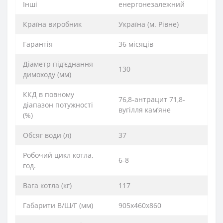
Інші
енергонезалежний
Країна виробник
Україна (м. Рівне)
Гарантія
36 місяців
Діаметр під'єднання
130
димоходу (мм)
ККД в повному
76,8-антрацит 71,8-
діапазон потужності
вугілля кам’яне
(%)
Обсяг води (л)
37
Робочий цикл котла,
6-8
год.
Вага котла (кг)
117
Габарити В/Ш/Г (мм)
905х460х860