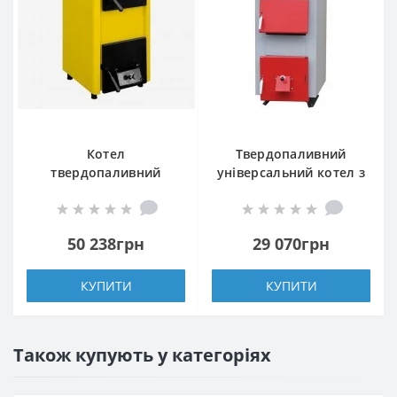
Котел
Твердопаливний
твердопаливний
універсальний котел з
Данко-27 ТНк
комбінованими
колосниками Маяк
АОТ-16 STANDARD
50 238грн
29 070грн
PLUS UNI
КУПИТИ
КУПИТИ
Також купують у категоріях