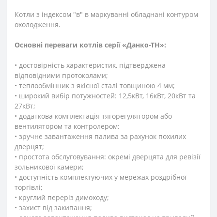
Котли з індексом "в" в маркуванні обладнані контуром
охолодження.
Основні переваги котлів серії «Данко-ТН»:
• достовірність характеристик, підтверджена
відповідними протоколами;
• теплообмінник з якісної сталі товщиною 4 мм;
• широкий вибір потужностей: 12,5кВт, 16кВт, 20кВт та
27кВт;
• додаткова комплектація тягорегулятором або
вентилятором та контролером:
• зручне завантаження палива за рахунок похилих
дверцят;
• простота обслуговування: окремі дверцята для ревізії
зольникової камери;
• доступність комплектуючих у мережах роздрібної
торгівлі;
• круглий переріз димоходу;
• захист від закипання;