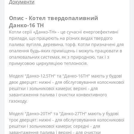
Документи
Опис - Котел твердопаливний
Данко-16 ТН
Котли серії «Данко-ТН» - це сучасні енергоефективні
прилади, що працюють на різних видах твердого
палива: вугілля, деревина, торф. Котли призначені для
опалення будь-яких приміщень і можуть працювати в
опалювальних системах, як з природною, так і з
примусовою циркуляцією теплоносія.
Моделі "Данко-12,5ТН" та "Данко-16ТН" мають у будові
двоє дверцят: нижні - для обслуговування колосникової
решітки і зольникової камери; верхні - для
завантаження палива і очистки конвективного
газоходу.
Моделі "Данко-20ТН" та "Данко-27ТН" мають у будові
троє дверцят: нижні - для обслуговування колосникової
решітки і зольникової камери; середні - для
завантаження палива і верхні - для очистки