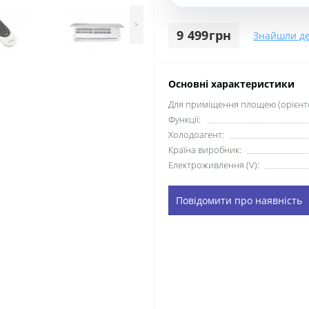
>
9 499грн
Знайшли д
Основні характеристики
Для приміщення площею (орієнто
Функції:
Xолодоагент:
Країна виробник:
Електроживлення (V):
Повідомити про наявність