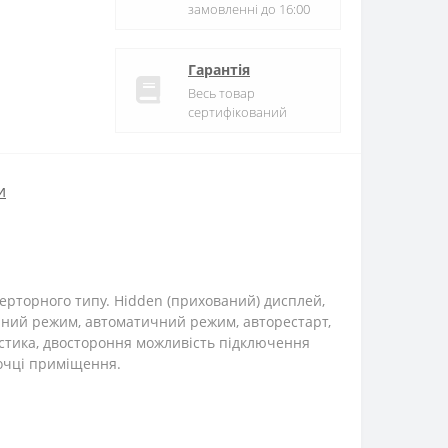
замовленні до 16:00
Гарантія
Весь товар
сертифікований
и
верторного типу. Hidden (прихований) дисплей,
ічний режим, автоматичний режим, авторестарт,
остика, двостороння можливість підключення
точці приміщення.