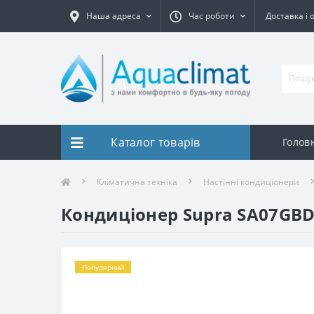
Наша адреса
Час роботи
Доставка і 
Каталог товарів
Голов
Кліматична техніка
Настінні кондиціонери
Кондиціонер Supra SA07GBDC
Популярний