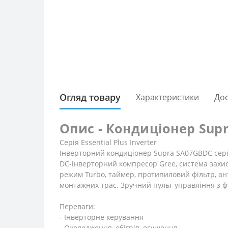
Огляд товару
Характеристики
Дос
Опис - Кондиціонер Supr
Серія Essential Plus Inverter
Інверторний кондиціонер Supra SA07GBDC серії 
DC-інверторний компресор Gree, система захис
режим Turbo, таймер, протипиловий фільтр, ан
монтажних трас. Зручний пульт управління з ф
Переваги:
- Інверторне керування
- Охолодження, обігрів, осушення