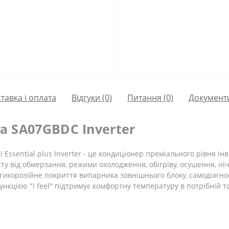
тавка і оплата
Відгуки (0)
Питання
(0)
Документ
a SA07GBDC Inverter
Essential plus Inverter - це кондиціонер преміального рівня ін
ту від обмерзання, режими охолодження, обігріву, осушення, н
тикорозійне покриття випарника зовнішнього блоку, самодіагн
ункцією "I feel" підтримує комфортну температуру в потрібній 