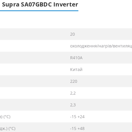
 Supra SA07GBDC Inverter
20
охолодження/нагрів/вентиля
R410A
Китай
220
2,2
2,3
 (°C)
-15 +24
ж.) (°C)
-15 +48