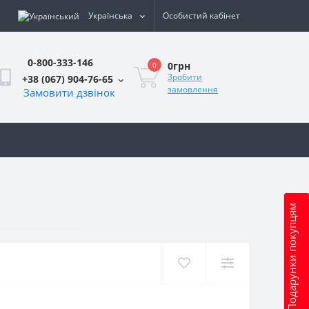
Українська
Особистий кабінет
0-800-333-146
0грн
0
Зробити
+38 (067) 904-76-65
замовлення
Замовити дзвінок
и
Подарунки покупцям