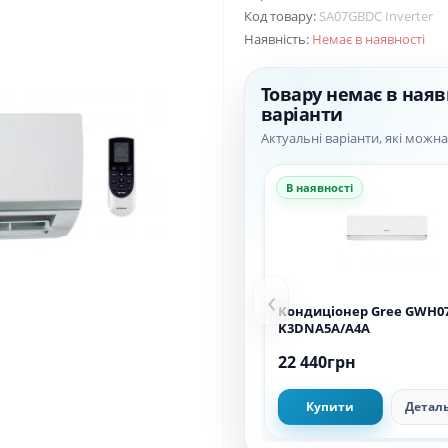
Код товару:
SA07GBDC Inverter
Наявність:
Немає в наявності
Товару немає в наяв
варіанти
Актуальні варіанти, які можн
В наявності
‹
Кондиціонер Gree GWH0
K3DNA5A/A4A
22 440грн
Купити
Детал