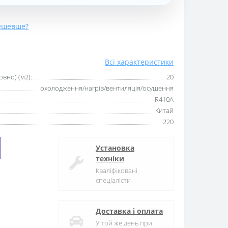
ешевше?
Всі характеристики
вно) (м2):
20
охолодження/нагрів/вентиляція/осушення
R410A
Китай
220
Установка
техніки
Кваліфіковані
спеціалісти
Доставка і оплата
У той же день при