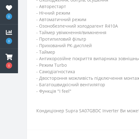
- Авторестарт
- Нічний режим
0
- Автоматичний режим
- Озонобезпечний холодоагент R410A
- Таймер увімкнення/вимкнення
- Протипиловий фільтр
0
- Прихований РК-дисплей
- Таймер
- Антикорозійне покриття випарника зовнішнь
- Режим Тurbo
0
- Самодіагностика
- Двостороння можливість підключення монта
- Багатошвидкісний вентилятор
- Функція "I feel"
Кондиціонер Supra SA07GBDC Inverter Ви может