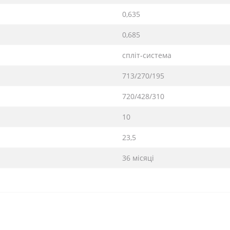
0,635
0,685
спліт-система
713/270/195
720/428/310
10
23,5
36 місяці