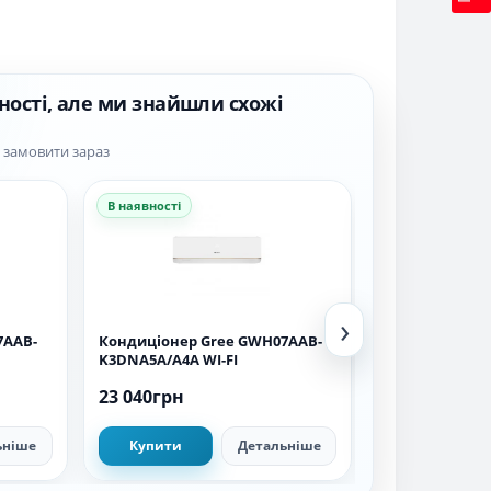
ності, але ми знайшли схожі
а замовити зараз
В наявності
В наявності
›
7AAB-
Кондиціонер Gree GWH07AAB-
Кондиціонер T
K3DNA5A/A4A WI-FI
Inverter R32 G
23 040грн
20 099грн
ьніше
Купити
Детальніше
Купити