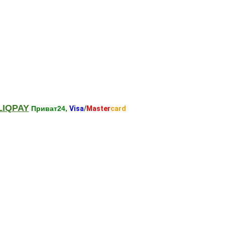
LIQPAY
Приват24,
Visa
/
Master
card