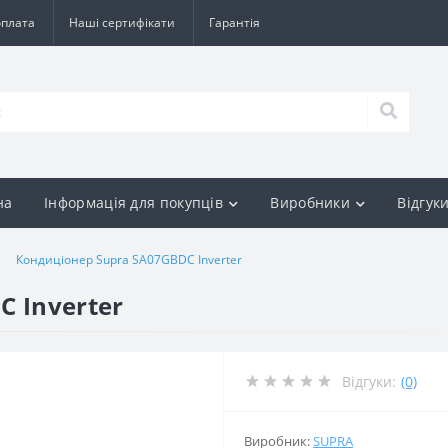
оплата
Наші сертифікати
Гарантія
на
Інформація для покупців
Виробники
Відгук
Кондиціонер Supra SA07GBDC Inverter
 Inverter
Відгуки:
(0)
Виробник:
SUPRA