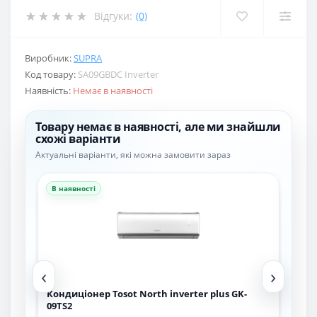
Відгуки:
(0)
Виробник:
SUPRA
Код товару:
SA09GBDC Inverter
Наявність:
Немає в наявності
Товару немає в наявності, але ми знайшли
схожі варіанти
Актуальні варіанти, які можна замовити зараз
В наявності
В н
‹
›
R32
Кондиціонер Tosot North inverter plus GK-
Кон
09TS2