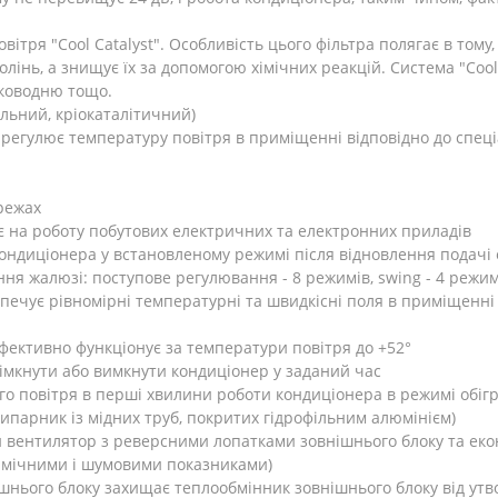
тря "Cool Catalyst". Особливість цього фільтра полягає в тому,
лінь, а знищує їх за допомогою хімічних реакцій. Система "Coo
ірководню тощо.
ільний, кріокаталітичний)
егулює температуру повітря в приміщенні відповідно до спеціа
ережах
ає на роботу побутових електричних та електронних приладів
ондиціонера у встановленому режимі після відновлення подачі 
ня жалюзі: поступове регулювання - 8 режимів, swing - 4 режи
печує рівномірні температурні та швидкісні поля в приміщенні
ефективно функціонує за температури повітря до +52°
імкнути або вимкнути кондиціонер у заданий час
о повітря в перші хвилини роботи кондиціонера в режимі обігр
ипарник із мідних труб, покритих гідрофільним алюмінієм)
 вентилятор з реверсними лопатками зовнішнього блоку та еко
амічними і шумовими показниками)
шнього блоку захищає теплообмінник зовнішнього блоку від утв