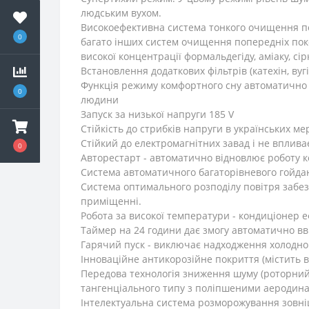
людським вухом.
Високоефективна система тонкого очищення пові
0
багато інших систем очищення попередніх поко
високої концентрації формальдегіду, аміаку, с
Встановлення додаткових фільтрів (катехін, вуг
Функція режиму комфортного сну автоматично р
0
людини
Запуск за низької напруги 185 V
Стійкість до стрибків напруги в українських м
Стійкий до електромагнітних завад і не вплив
0
Авторестарт - автоматично відновлює роботу к
Система автоматичного багаторівневого гойдан
Система оптимального розподілу повітря забез
приміщенні.
Робота за високої температури - кондиціонер 
Таймер на 24 години дає змогу автоматично вв
Гарячий пуск - виключає надходження холодног
Інноваційне антикорозійне покриття (містить в
Передова технологія зниження шуму (роторний
тангенціального типу з поліпшеними аеродин
Інтелектуальна система розморожування зовні