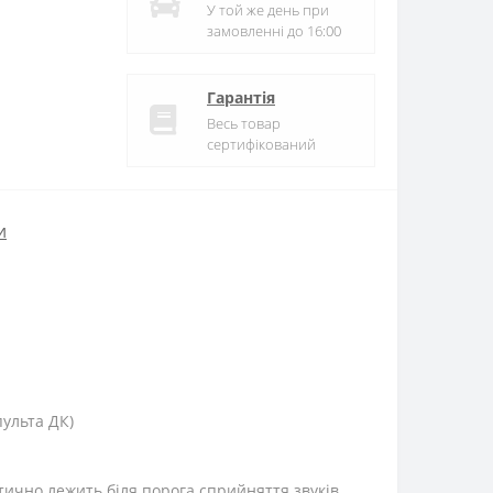
У той же день при
замовленні до 16:00
Гарантія
Весь товар
сертифікований
и
ульта ДК)
тично лежить біля порога сприйняття звуків