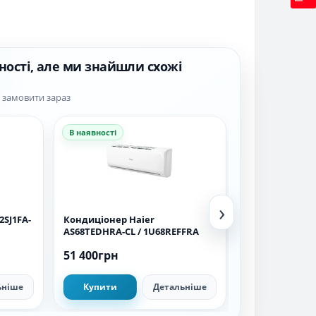
ності, але ми знайшли схожі
а замовити зараз
В наявності
В наявності
›
2SJ1FA-
Кондиціонер Haier
Кондиціонер H
AS68TEDHRA-CL / 1U68REFFRA
BH1/1U71S2SR
51 400грн
72 840грн
ьніше
Купити
Детальніше
Купити