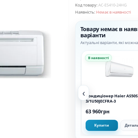
Код товару:
AC-ES410-24HG
Наявність:
Немає в наявності
Товару немає в наяв
варіанти
Актуальні варіанти, які можн
В наявності
В наявності
‹
Кондиціонер Haier AS71S2SF1FA-
Кондиціонер Haier AS50S
WH1/1U71S2SR2FA
3/1U50JECFRA-3
70 320грн
63 960грн
Купити
Детальніше
Купити
Детал