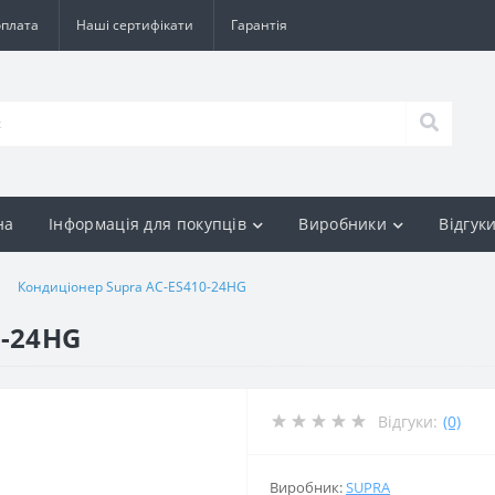
оплата
Наші сертифікати
Гарантія
на
Інформація для покупців
Виробники
Відгук
Кондиціонер Supra AC-ES410-24HG
0-24HG
Відгуки:
(0)
Виробник:
SUPRA