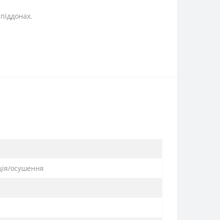
 піддонах.
ція/осушення