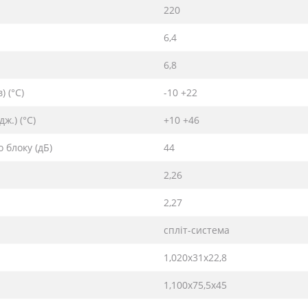
220
6,4
6,8
 (°C)
-10 +22
ж.) (°C)
+10 +46
 блоку (дБ)
44
2,26
2,27
спліт-система
1,020х31х22,8
1,100х75,5х45