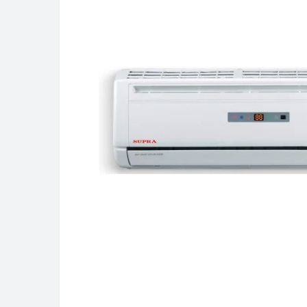
В наявності
Кондиціонер OLMO OSH-24LDH3
32 299грн
Купити
Детальніше