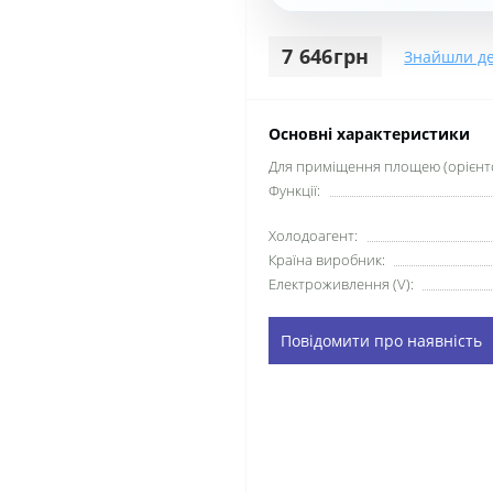
7 646грн
Знайшли д
Основні характеристики
Для приміщення площею (орієнто
Функції:
Xолодоагент:
Країна виробник:
Електроживлення (V):
Повідомити про наявність