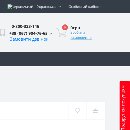
Українська
Особистий кабінет
0-800-333-146
0грн
0
Зробити
+38 (067) 904-76-65
замовлення
Замовити дзвінок
и
Подарунки покупцям