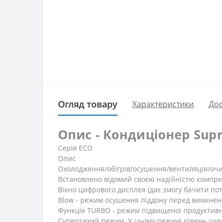
Огляд товару
Характеристики
Дос
Опис - Кондиціонер Supr
Серія ECO
Опис
Охолодження/обігрів/осушення/вентиляція/о
Встановлено відомий своєю надійністю компре
Вікно цифрового дисплея (дає змогу бачити п
Blow - режим осушення піддону перед вимкне
Функція TURBO - режим підвищеної продуктивн
Супертихий режим. У цьому режимі рівень шуму