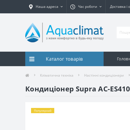
Наша адреса
Час роботи
Доставка і 
Каталог товарів
Голов
Кліматична техніка
Настінні кондиціонери
Кондиціонер Supra AC-ES41
Популярний