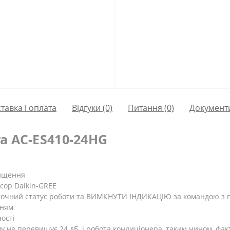
тавка і оплата
Відгуки (0)
Питання
(0)
Документ
a AC-ES410-24HG
чищення
сор Daikin-GREE
оточний статус роботи та ВИМКНУТИ ІНДИКАЦІЮ за командою з п
нням
ості
 не перевищує 24 дБ, і робота кондиціонера, таким чином, фак