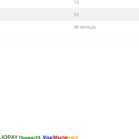
15
59
36 місяців
LIQPAY
Приват24,
Visa
/
Master
card