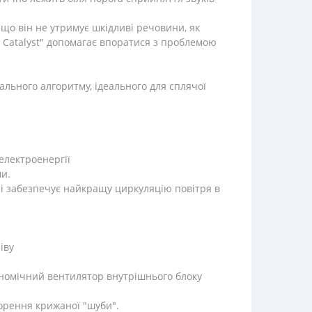
 що він не утримує шкідливі речовини, як
l Catalyst" допомагає впоратися з проблемою
льного алгоритму, ідеального для сплячої
електроенергії
ми.
 і забезпечує найкращу циркуляцію повітря в
іву
номічний вентилятор внутрішнього блоку
орення крижаної "шуби".