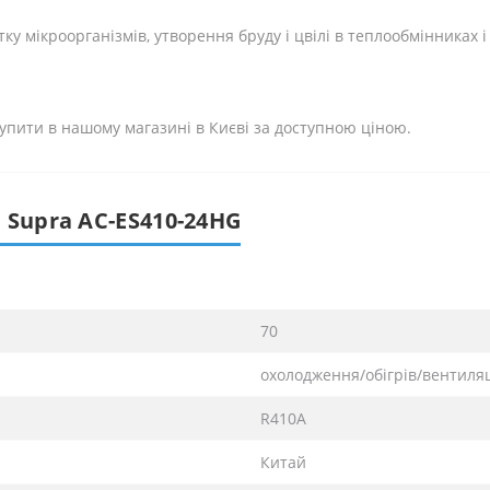
у мікроорганізмів, утворення бруду і цвілі в теплообмінниках і
пити в нашому магазині в Києві за доступною ціною.
 Supra AC-ES410-24HG
70
охолодження/обігрів/вентиля
R410А
Китай