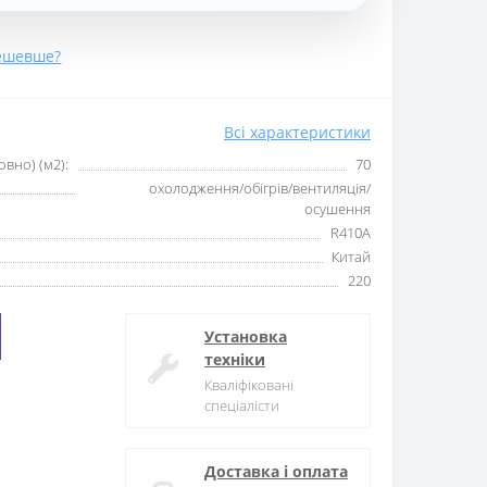
ешевше?
Всі характеристики
вно) (м2):
70
охолодження/обігрів/вентиляція/
осушення
R410А
Китай
220
Установка
техніки
Кваліфіковані
спеціалісти
Доставка і оплата