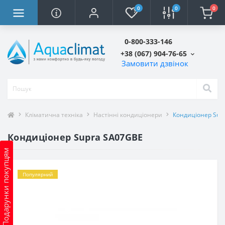
0
0
0
0-800-333-146
+38 (067) 904-76-65
Замовити дзвінок
Кліматична техніка
Настінні кондиціонери
Кондиціонер Sup
Кондиціонер Supra SA07GBE
Подарунки покупцям
Популярний