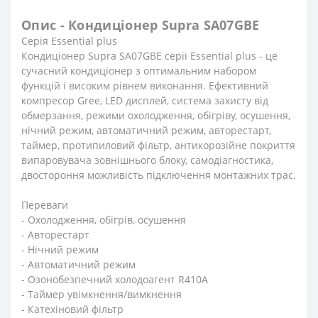
Опис - Кондиціонер Supra SA07GBE
Серія Essential plus
Кондиціонер Supra SA07GBE серії Essential plus - це
сучасний кондиціонер з оптимальним набором
функцій і високим рівнем виконання. Ефективний
компресор Gree, LED дисплей, система захисту від
обмерзання, режими охолодження, обігріву, осушення,
нічний режим, автоматичний режим, авторестарт,
таймер, протипиловий фільтр, антикорозійне покриття
випаровувача зовнішнього блоку, самодіагностика,
двостороння можливість підключення монтажних трас.
Переваги
- Охолодження, обігрів, осушення
- Авторестарт
- Нічний режим
- Автоматичний режим
- Озонобезпечний холодоагент R410A
- Таймер увімкнення/вимкнення
- Катехіновий фільтр