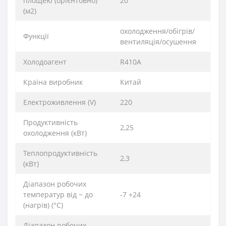
площею (орієнтовно)
20
(м2)
охолодження/обігрів/
Функції
вентиляція/осушення
Xолодоагент
R410А
Країна виробник
Китай
Електроживлення (V)
220
Продуктивність
2,25
охолодження (кВт)
Теплопродуктивність
2,3
(кВт)
Діапазон робочих
температур від ~ до
-7 +24
(нагрів) (°C)
Діапазон робочих