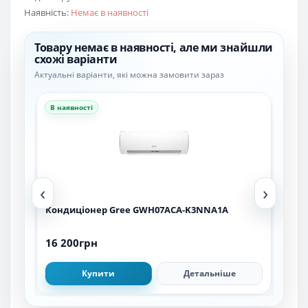
Наявність:
Немає в наявності
Товару немає в наявності, але ми знайшли
схожі варіанти
Актуальні варіанти, які можна замовити зараз
В наявності
В н
‹
›
Кондиціонер Gree GWH07ACA-K3NNA1A
Кон
16 200грн
16 
Купити
Детальніше