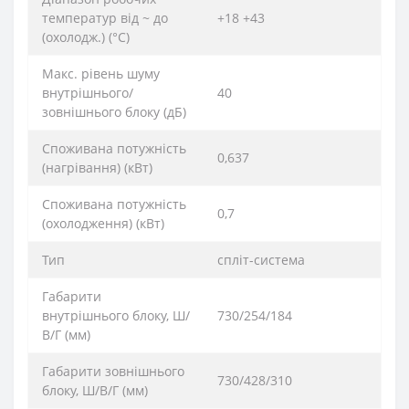
температур від ~ до
+18 +43
(охолодж.) (°C)
Макс. рівень шуму
внутрішнього/
40
зовнішнього блоку (дБ)
Споживана потужність
0,637
(нагрівання) (кВт)
Споживана потужність
0,7
(охолодження) (кВт)
Тип
спліт-система
Габарити
внутрішнього блоку, Ш/
730/254/184
В/Г (мм)
Габарити зовнішнього
730/428/310
блоку, Ш/В/Г (мм)