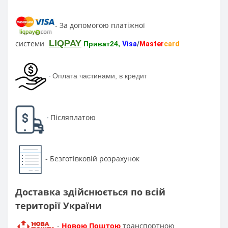
За допомогою платіжної
-
LIQPAY
системи
Приват24,
Visa
/
Master
card
-
Оплата частинами, в кредит
Післяплатою
-
Безготівковій розрахунок
-
Доставка здійснюється по всій
території України
Новою Поштою
транспортною
-