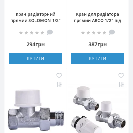
Кран радіаторний
Кран для радіатора
прямий SOLOMON 1/2″
прямий ARCO 1/2″ під
з гумовим
ключ 507265
ущільнювачем 161405
під ключ
294грн
387грн
КУПИТИ
КУПИТИ