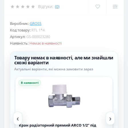
Відгуки:
(0)
Виробник:
GROSS
Код товару:
RTL 1*4
Артикул:
GS-000023280
Наявність:
Немає в наявності
Товару немає в наявності, але ми знайшли
схожі варіанти
Актуальні варіанти, які можна замовити зараз
В наявності
В н
‹
›
Кран радіаторний прямий ARCO 1/2″ під
Наб