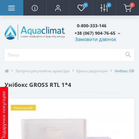
0
0
0
0-800-333-146
+38 (067) 904-76-65
Замовити дзвінок
Запірно-регулююча арматура
Крани радіаторні
Унібокс GROS
Унібокс GROSS RTL 1*4
Подарунки покупцям
Популярний