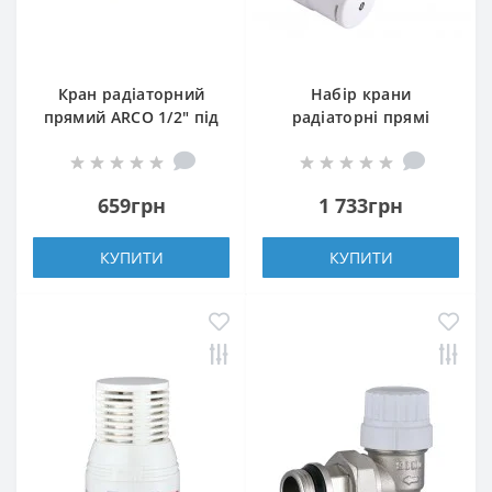
Кран радіаторний
Набір крани
прямий ARCO 1/2″ під
радіаторні прямі
термоголовку 501285
ARCO 1/2″ подача +
TB285 M30
зворотка +
термоголовка KCT02
659грн
1 733грн
М30
КУПИТИ
КУПИТИ