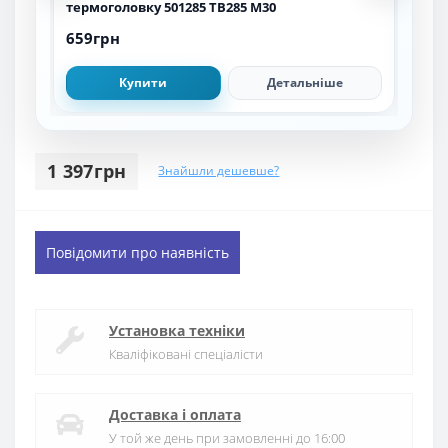
термоголовку 501285 TB285 M30
под
659грн
1 7
Купити
Детальніше
1 397грн
Знайшли дешевше?
Повідомити про наявність
Установка техніки
Кваліфіковані спеціалісти
Доставка і оплата
У той же день при замовленні до 16:00