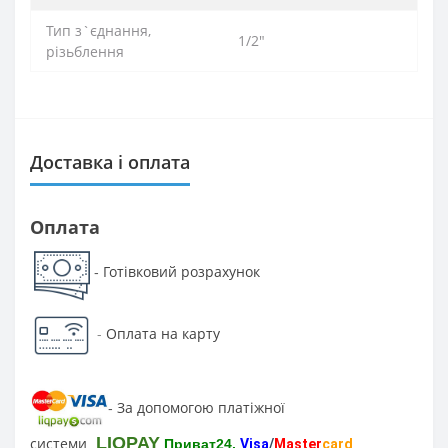
Тип з`єднання,
1/2″
різьблення
Доставка і оплата
Оплата
Готівковий розрахунок
-
-
Оплата на карту
За допомогою платіжної
-
LIQPAY
системи
Приват24,
Visa
/
Master
card