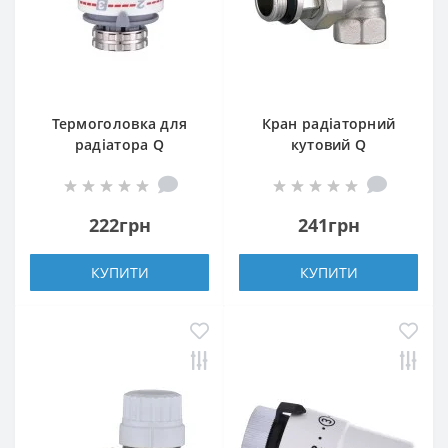
Термоголовка для
Кран радіаторний
радіатора Q
кутовий Q
PROFESSIONAL 1/2″
PROFESSIONAL 1/2″
NV-QP5030 M30х1,5
NV-QP5007 під ключ з
ущільнювачем
222грн
241грн
КУПИТИ
КУПИТИ