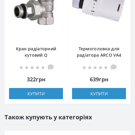
Кран радіаторний
Термоголовка для
кутовий Q
радіатора ARCO VA4
PROFESSIONAL 1/2″
M30 880040
NV-QP5017 під
термоголовку з
322грн
639грн
ущільнювачем
КУПИТИ
КУПИТИ
Також купують у категоріях