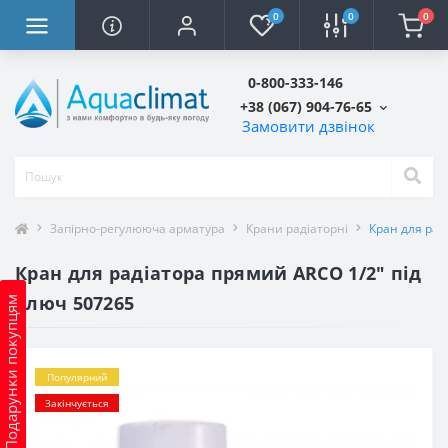
0
0
0
0-800-333-146
+38 (067) 904-76-65
Замовити дзвінок
Запірно-регулююча арматура
Крани радіаторні
Кран для рад
Кран для радіатора прямий ARCO 1/2″ під
ключ 507265
Подарунки покупцям
Популярний
Закінчується