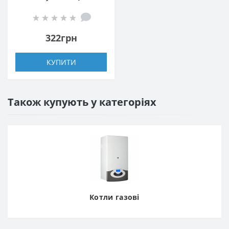
PROFESSIONAL 1/2″
NV-QP5017 під
термоголовку з
322грн
ущільнювачем
КУПИТИ
Також купують у категоріях
Котли газові