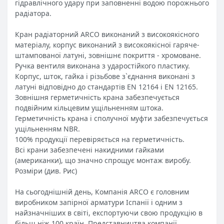
гідравлічного удару при заповненні водою порожнього
радіатора.
Кран радіаторний ARCO виконаний з високоякісного
матеріалу, корпус виконаний з високоякісної гаряче-
штампованої латуні, зовнішнє покриття - хромоване.
Ручка вентиля виконана з ударостійкого пластику.
Корпус, шток, гайка і різьбове з`єднання виконані з
латуні відповідно до стандартів EN 12164 і EN 12165.
Зовнішня герметичність крана забезпечується
подвійним кільцевим ущільненням штока.
Герметичність крана і сполучної муфти забезпечується
ущільненням NBR.
100% продукції перевіряється на герметичність.
Всі крани забезпечені накидними гайками
(американки), що значно спрощує монтаж виробу.
Розміри (див. Рис)
На сьогоднішній день, Компанія ARCO є головним
виробником запірної арматури Іспанії і одним з
найзначніших в світі, експортуючи свою продукцію в
більш ніж 100 країн. Представництва компанії