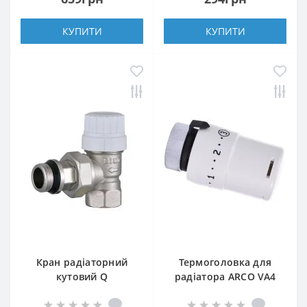
КУПИТИ
КУПИТИ
Кран радіаторний
Термоголовка для
кутовий Q
радіатора ARCO VA4
PROFESSIONAL 1/2″
M30 880040
NV-QP5007 під ключ з