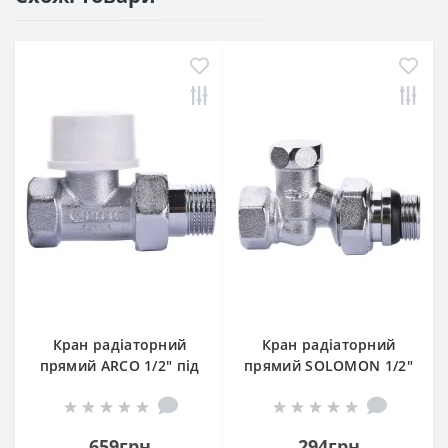
Кран радіаторний
Кран радіаторний
прямий ARCO 1/2″ під
прямий SOLOMON 1/2″
термоголовку 501285
з гумовим
TB285 M30
ущільнювачем 161405
під ключ
659грн
294грн