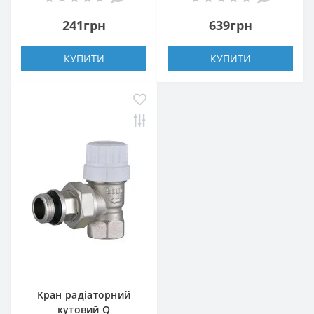
ущільнювачем
241грн
639грн
КУПИТИ
КУПИТИ
Кран радіаторний
кутовий Q