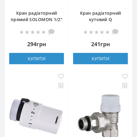
Кран радіаторний
Кран радіаторний
прямий SOLOMON 1/2″
кутовий Q
з гумовим
PROFESSIONAL 1/2″
ущільнювачем 161405
NV-QP5007 під ключ з
під ключ
ущільнювачем
294грн
241грн
КУПИТИ
КУПИТИ