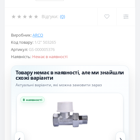
Відгуки:
(0)
Виробник:
ARCO
Код товару:
1/2″ 503265
Артикул:
GS-000005376
Наявність:
Немає в наявності
Товару немає в наявності, але ми знайшли
схожі варіанти
Актуальні варіанти, які можна замовити зараз
В наявності
В н
‹
›