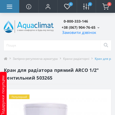
0
0
0
0-800-333-146
+38 (067) 904-76-65
Замовити дзвінок
Запірно-регулююча арматура
Крани радіаторні
Кран для рад
Кран для радіатора прямий ARCO 1/2″
вентильний 503265
Подарунки покупцям
Популярний