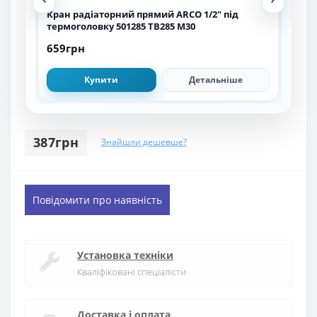
Кран радіаторний прямий ARCO 1/2″ під
Наб
термоголовку 501285 TB285 M30
под
659грн
1 7
Купити
Детальніше
387грн
Знайшли дешевше?
Повідомити про наявність
Установка техніки
Кваліфіковані спеціалісти
Доставка і оплата