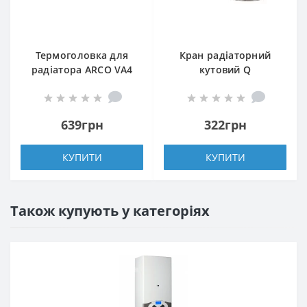
Термоголовка для
Кран радіаторний
радіатора ARCO VA4
кутовий Q
M30 880040
PROFESSIONAL 1/2″
NV-QP5017 під
термоголовку з
639грн
322грн
ущільнювачем
КУПИТИ
КУПИТИ
Також купують у категоріях