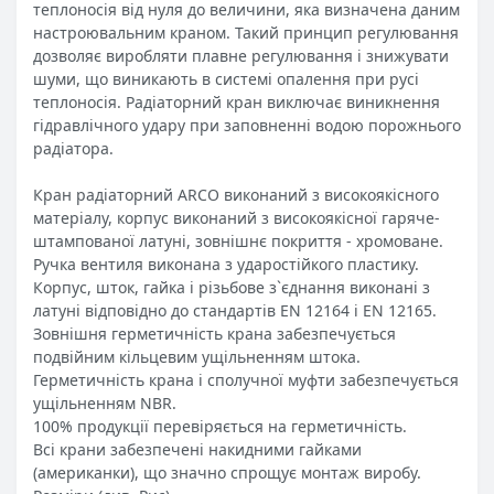
теплоносія від нуля до величини, яка визначена даним
настроювальним краном. Такий принцип регулювання
дозволяє виробляти плавне регулювання і знижувати
шуми, що виникають в системі опалення при русі
теплоносія. Радіаторний кран виключає виникнення
гідравлічного удару при заповненні водою порожнього
радіатора.
Кран радіаторний ARCO виконаний з високоякісного
матеріалу, корпус виконаний з високоякісної гаряче-
штампованої латуні, зовнішнє покриття - хромоване.
Ручка вентиля виконана з ударостійкого пластику.
Корпус, шток, гайка і різьбове з`єднання виконані з
латуні відповідно до стандартів EN 12164 і EN 12165.
Зовнішня герметичність крана забезпечується
подвійним кільцевим ущільненням штока.
Герметичність крана і сполучної муфти забезпечується
ущільненням NBR.
100% продукції перевіряється на герметичність.
Всі крани забезпечені накидними гайками
(американки), що значно спрощує монтаж виробу.