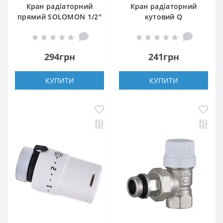
Кран радіаторний
Кран радіаторний
прямий SOLOMON 1/2″
кутовий Q
з гумовим
PROFESSIONAL 1/2″
ущільнювачем 161405
NV-QP5007 під ключ з
під ключ
ущільнювачем
294грн
241грн
КУПИТИ
КУПИТИ