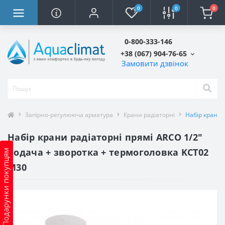
0
0
0
0-800-333-146
+38 (067) 904-76-65
Замовити дзвінок
Запірно-регулююча арматура
Крани радіаторні
Набір крани 
Набір крани радіаторні прямі ARCO 1/2″
подача + зворотка + термоголовка KCT02
Подарунки покупцям
М30