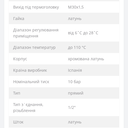
Вихід під термоголовку
М30x1,5
Гайка
латунь
Діапазон регулювання
від 6˚C до 28˚C
приміщення
Діапазон температур
до 110 °C
Корпус
хромована латунь
Країна виробник
Іспанія
Номінальний тиск
10 бар
Тип
прямий
Тип з`єднання,
1/2″
різьблення
Шток
латунь