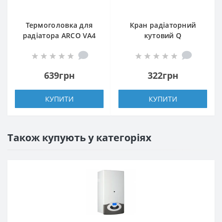
Термоголовка для
Кран радіаторний
радіатора ARCO VA4
кутовий Q
M30 880040
PROFESSIONAL 1/2″
NV-QP5017 під
термоголовку з
639грн
322грн
ущільнювачем
КУПИТИ
КУПИТИ
Також купують у категоріях