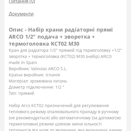
Питання
(0)
Документи
Опис - Набір крани радіаторні прямі
ARCO 1/2″ подача + зворотка +
термоголовка KCT02 М30
Кран для радіатора 1/2″ прямий під термоголовку +1/2″
зворотка + термоголовка (KCT02) М30 (набір) ARCO
made in Spain
Виробник: Valvulas ARCO S.L.
Країна виробник: Іспанія
Матеріал: хромована латунь
Діаметр підключення: 1/2 ″
Тип: прямий
Набір Arco КСТ02 призначений для регулювання
теплового режиму опалювального приладу в ручному
(не рекомендується) або автоматичному (за допомогою
термоголовки) режимі шляхом зміни кількості
теплоносія від нуля до величини, яка визначена даним