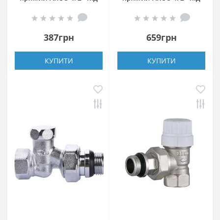
ключ 507265
термоголовку 501285
TB285 M30
387грн
659грн
КУПИТИ
КУПИТИ