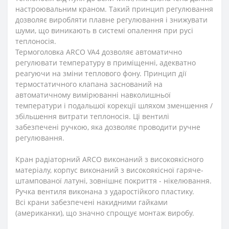
настроювальним краном. Такий принцип регулювання
дозволяє виробляти плавне регулювання і знижувати
шуми, що виникають в системі опалення при русі
теплоносія.
Термоголовка ARCO VA4 дозволяє автоматично
регулювати температуру в приміщенні, адекватно
реагуючи на зміни теплового фону. Принцип дії
термостатичного клапана заснований на
автоматичному вимірюванні навколишньої
температури і подальшої корекції шляхом зменшення /
збільшення витрати теплоносія. Ці вентилі
забезпечені ручкою, яка дозволяє проводити ручне
регулювання.
Кран радіаторний ARCO виконаний з високоякісного
матеріалу, корпус виконаний з високоякісної гаряче-
штампованої латуні, зовнішнє покриття - нікелювання.
Ручка вентиля виконана з ударостійкого пластику.
Всі крани забезпечені накидними гайками
(американки), що значно спрощує монтаж виробу.