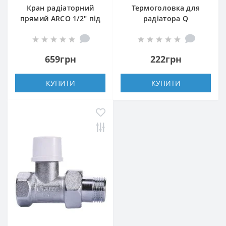
Кран радіаторний
Термоголовка для
прямий ARCO 1/2″ під
радіатора Q
термоголовку 501285
PROFESSIONAL 1/2″
TB285 M30
NV-QP5030 M30х1,5
659грн
222грн
КУПИТИ
КУПИТИ