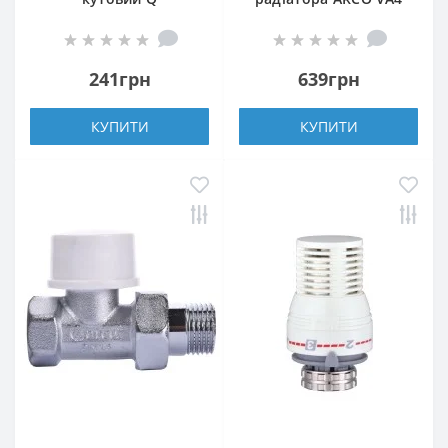
PROFESSIONAL 1/2″
M30 880040
NV-QP5007 під ключ з
ущільнювачем
241грн
639грн
КУПИТИ
КУПИТИ