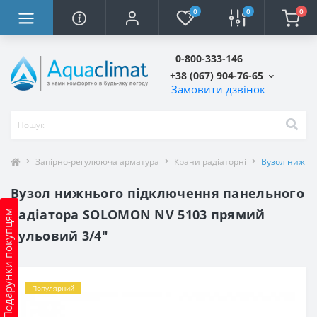
0
0
0
0-800-333-146
+38 (067) 904-76-65
Замовити дзвінок
Запірно-регулююча арматура
Крани радіаторні
Вузол нижнь
Вузол нижнього підключення панельного
радіатора SOLOMON NV 5103 прямий
Подарунки покупцям
кульовий 3/4″
Популярний