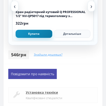
‹
›
Кран радіаторний кутовий Q PROFESSIONAL
Тер
1/2″ NV-QP5017 під термоголовку з
8800
ущільнювачем
322грн
639
Купити
Детальніше
546грн
Знайшли дешевше?
Повідомити про наявність
Установка техніки
Кваліфіковані спеціалісти