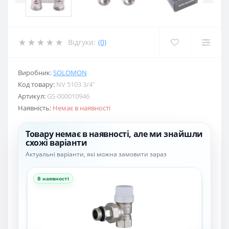
Відгуки:
(0)
Виробник:
SOLOMON
Код товару:
NV 5103 3/4″
Артикул:
GS-000010946
Наявність:
Немає в наявності
Товару немає в наявності, але ми знайшли
схожі варіанти
Актуальні варіанти, які можна замовити зараз
В наявності
В н