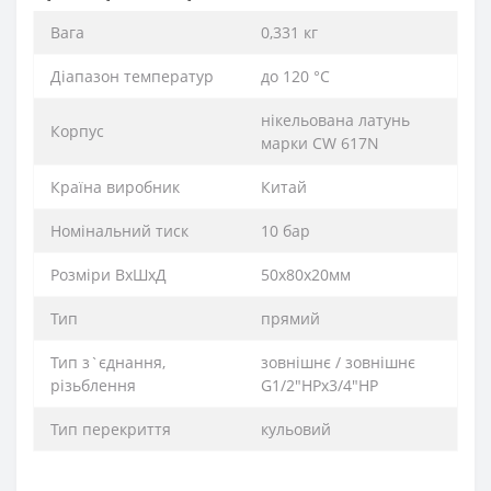
Вага
0,331 кг
Діапазон температур
до 120 °C
нікельована латунь
Корпус
марки CW 617N
Країна виробник
Китай
Номінальний тиск
10 бар
Розміри ВхШхД
50х80х20мм
Тип
прямий
Тип з`єднання,
зовнішнє / зовнішнє
різьблення
G1/2″НРх3/4″НР
Тип перекриття
кульовий