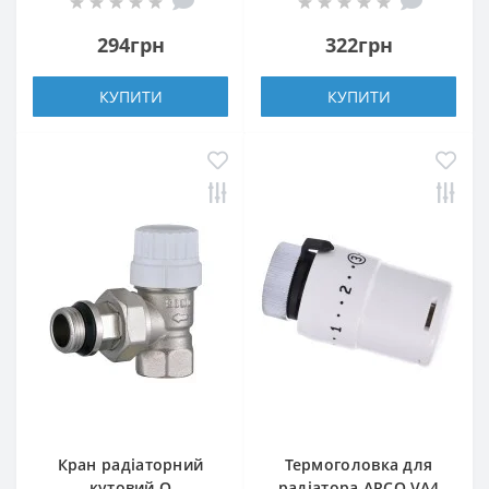
ущільнювачем 161405
NV-QP5017 під
під ключ
термоголовку з
294грн
322грн
ущільнювачем
КУПИТИ
КУПИТИ
Кран радіаторний
Термоголовка для
кутовий Q
радіатора ARCO VA4