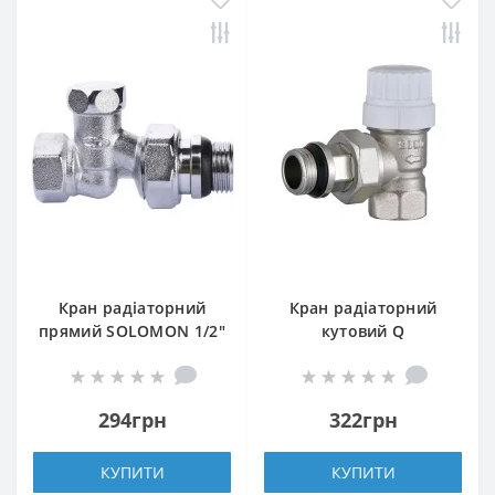
Кран радіаторний
Кран радіаторний
прямий SOLOMON 1/2″
кутовий Q
з гумовим
PROFESSIONAL 1/2″
ущільнювачем 161405
NV-QP5017 під
під ключ
термоголовку з
294грн
322грн
ущільнювачем
КУПИТИ
КУПИТИ