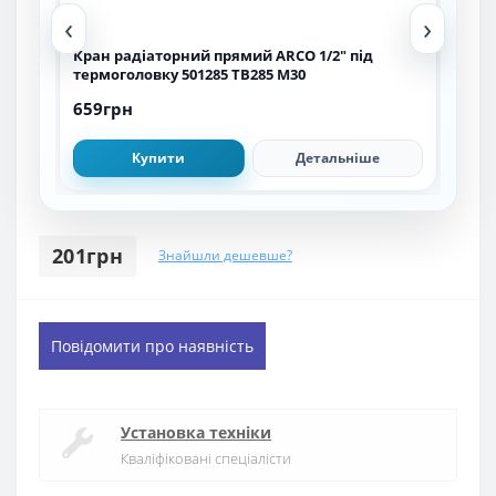
‹
›
L
Кран радіаторний прямий ARCO 1/2″ під
Кра
термоголовку 501285 TB285 M30
гум
659грн
294
Купити
Детальніше
201грн
Знайшли дешевше?
Повідомити про наявність
Установка техніки
Кваліфіковані спеціалісти