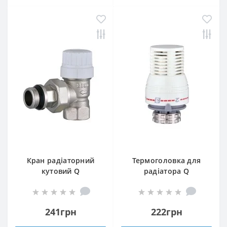
Кран радіаторний
Термоголовка для
кутовий Q
радіатора Q
PROFESSIONAL 1/2″
PROFESSIONAL 1/2″
NV-QP5007 під ключ з
NV-QP5030 M30х1,5
ущільнювачем
241грн
222грн