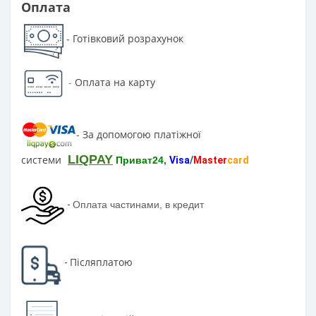
Оплата
Готівковий розрахунок
-
-
Оплата на карту
За допомогою платіжної
-
LIQPAY
системи
Приват24,
Visa
/
Master
card
-
Оплата частинами, в кредит
Післяплатою
-