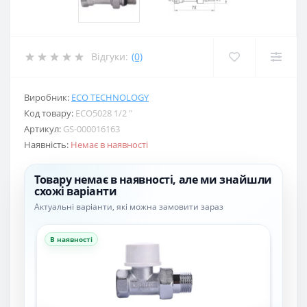
Відгуки:
(0)
Виробник:
ECO TECHNOLOGY
Код товару:
ECO5028 1/2 ″
Артикул:
GS-000016163
Наявність:
Немає в наявності
Товару немає в наявності, але ми знайшли
схожі варіанти
Актуальні варіанти, які можна замовити зараз
В наявності
В н