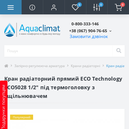
0
0
0
0-800-333-146
+38 (067) 904-76-65
Замовити дзвінок
Запірно-регулююча арматура
Крани радіаторні
Кран радіато
Кран радіаторний прямий ECO Technology
ECO5028 1/2″ під термоголовку з
Подарунки покупцям
ущільнювачем
Популярний