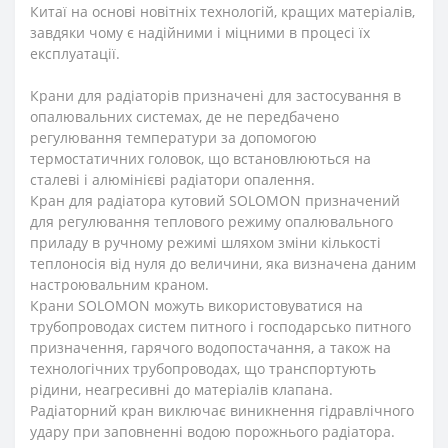
Китаї на основі новітніх технологій, кращих матеріалів,
завдяки чому є надійними і міцними в процесі їх
експлуатації.
Крани для радіаторів призначені для застосування в
опалювальних системах, де не передбачено
регулювання температури за допомогою
термостатичних головок, що встановлюються на
сталеві і алюмінієві радіатори опалення.
Кран для радіатора кутовий SOLOMON призначений
для регулювання теплового режиму опалювального
приладу в ручному режимі шляхом зміни кількості
теплоносія від нуля до величини, яка визначена даним
настроювальним краном.
Крани SOLOMON можуть використовуватися на
трубопроводах систем питного і господарсько питного
призначення, гарячого водопостачання, а також на
технологічних трубопроводах, що транспортують
рідини, неагресивні до матеріалів клапана.
Радіаторний кран виключає виникнення гідравлічного
удару при заповненні водою порожнього радіатора.