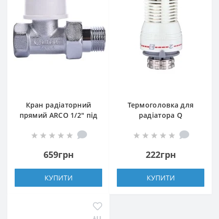
Кран радіаторний
Термоголовка для
прямий ARCO 1/2″ під
радіатора Q
термоголовку 501285
PROFESSIONAL 1/2″
TB285 M30
NV-QP5030 M30х1,5
659грн
222грн
КУПИТИ
КУПИТИ