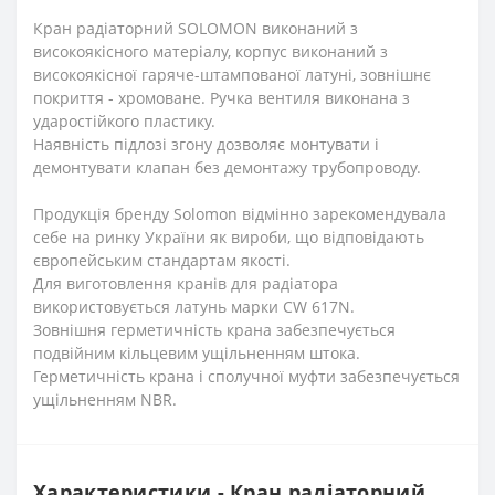
Кран радіаторний SOLOMON виконаний з
високоякісного матеріалу, корпус виконаний з
високоякісної гаряче-штампованої латуні, зовнішнє
покриття - хромоване. Ручка вентиля виконана з
ударостійкого пластику.
Наявність підлозі згону дозволяє монтувати і
демонтувати клапан без демонтажу трубопроводу.
Продукція бренду Solomon відмінно зарекомендувала
себе на ринку України як вироби, що відповідають
європейським стандартам якості.
Для виготовлення кранів для радіатора
використовується латунь марки CW 617N.
Зовнішня герметичність крана забезпечується
подвійним кільцевим ущільненням штока.
Герметичність крана і сполучної муфти забезпечується
ущільненням NBR.
Характеристики - Кран радіаторний