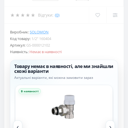
Відгуки:
(0)
Виробник:
SOLOMON
Код товару:
1/2″ 160404
Артикул:
GS-000012102
Наявність:
Немає в наявності
Товару немає в наявності, але ми знайшли
схожі варіанти
Актуальні варіанти, які можна замовити зараз
В наявності
В н
‹
›