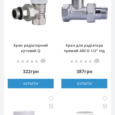
Кран радіаторний
Кран для радіатора
кутовий Q
прямий ARCO 1/2″ під
PROFESSIONAL 1/2″
ключ 507265
NV-QP5017 під
термоголовку з
322грн
387грн
ущільнювачем
КУПИТИ
КУПИТИ