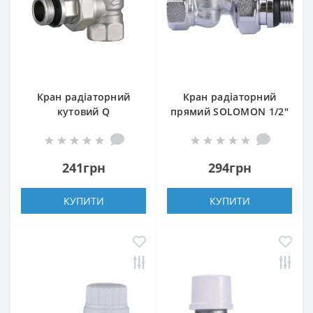
Кран радіаторний
Кран радіаторний
кутовий Q
прямий SOLOMON 1/2″
PROFESSIONAL 1/2″
з гумовим
NV-QP5007 під ключ з
ущільнювачем 161405
ущільнювачем
під ключ
241грн
294грн
КУПИТИ
КУПИТИ