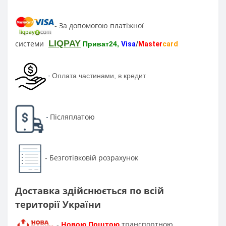
За допомогою платіжної
-
LIQPAY
системи
Приват24,
Visa
/
Master
card
-
Оплата частинами, в кредит
Післяплатою
-
Безготівковій розрахунок
-
Доставка здійснюється по всій
території України
Новою Поштою
транспортною
-