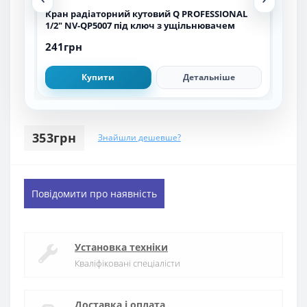
Кран радіаторний кутовий Q PROFESSIONAL
Кра
1/2″ NV-QP5007 під ключ з ущільнювачем
1/2″
ущі
241грн
322
Купити
Детальніше
353грн
Знайшли дешевше?
Повідомити про наявність
Установка техніки
Кваліфіковані спеціалісти
Доставка і оплата