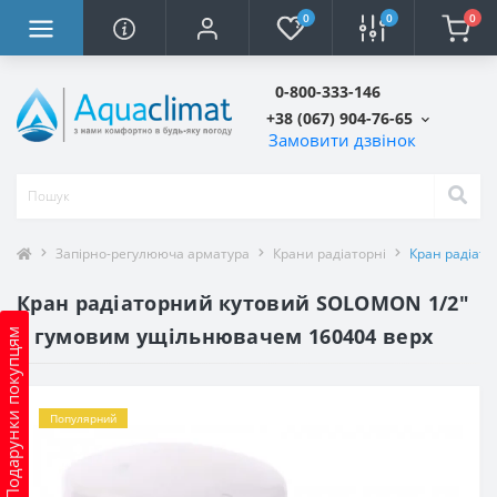
0
0
0
0-800-333-146
+38 (067) 904-76-65
Замовити дзвінок
Запірно-регулююча арматура
Крани радіаторні
Кран радіат
Кран радіаторний кутовий SOLOMON 1/2″
з гумовим ущільнювачем 160404 верх
Подарунки покупцям
Популярний