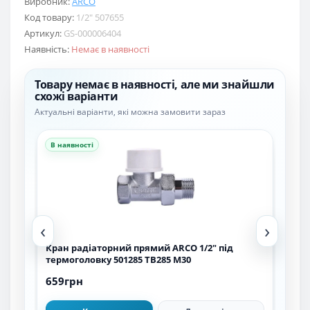
Виробник:
ARCO
Код товару:
1/2″ 507655
Артикул:
GS-000006404
Наявність:
Немає в наявності
Товару немає в наявності, але ми знайшли
схожі варіанти
Актуальні варіанти, які можна замовити зараз
В наявності
В н
‹
›
Кран радіаторний прямий ARCO 1/2″ під
Наб
термоголовку 501285 TB285 M30
под
659грн
1 7