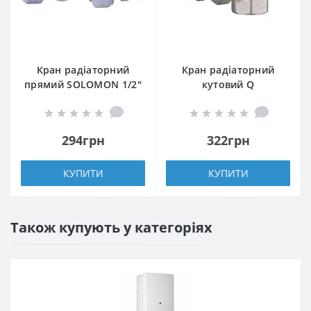
Кран радіаторний
Кран радіаторний
прямий SOLOMON 1/2″
кутовий Q
з гумовим
PROFESSIONAL 1/2″
ущільнювачем 161405
NV-QP5017 під
під ключ
термоголовку з
294грн
322грн
ущільнювачем
КУПИТИ
КУПИТИ
Також купують у категоріях