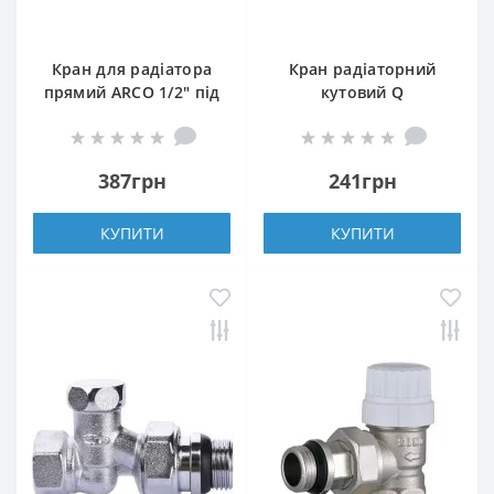
Кран для радіатора
Кран радіаторний
прямий ARCO 1/2″ під
кутовий Q
ключ 507265
PROFESSIONAL 1/2″
NV-QP5007 під ключ з
ущільнювачем
387грн
241грн
КУПИТИ
КУПИТИ