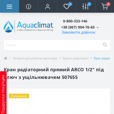
0
0
0
0-800-333-146
+38 (067) 904-76-65
Замовити дзвінок
Запірно-регулююча арматура
Крани радіаторні
Кран радіато
Кран радіаторний прямий ARCO 1/2″ під
ключ з ущільнювачем 507655
Подарунки покупцям
Популярний