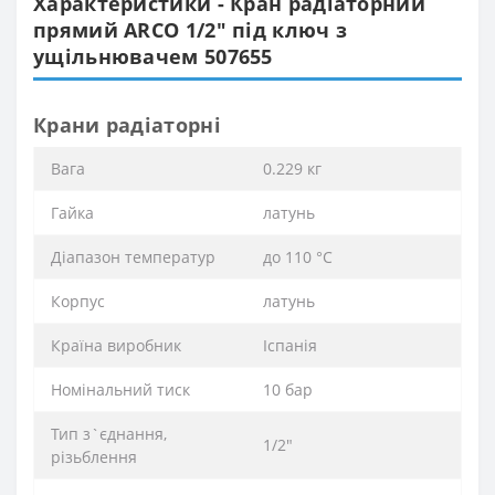
Характеристики - Кран радіаторний
прямий ARCO 1/2″ під ключ з
ущільнювачем 507655
Крани радіаторні
Вага
0.229 кг
Гайка
латунь
Діапазон температур
до 110 °C
Корпус
латунь
Країна виробник
Іспанія
Номінальний тиск
10 бар
Тип з`єднання,
1/2″
різьблення