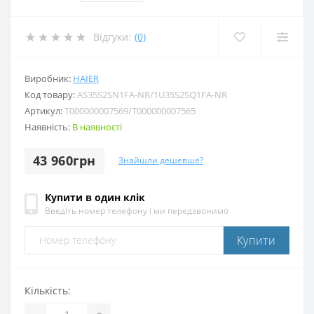
Відгуки:
(0)
Виробник:
HAIER
Код товару:
AS35S2SN1FA-NR/1U35S2SQ1FA-NR
Артикул:
T000000007569/T000000007565
Наявність:
В наявності
43 960грн
Знайшли дешевше?
Купити в один клік
Введіть номер телефону і ми передзвонимо
Купити
Кількість:
-
+