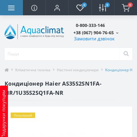
0
0
0
0-800-333-146
+38 (067) 904-76-65
Замовити дзвінок
Кліматична техніка
Настінні кондиціонери
Кондиціонер Hai
Кондиціонер Haier AS35S2SN1FA-
NR/1U35S2SQ1FA-NR
Подарунки покупцям
Популярний