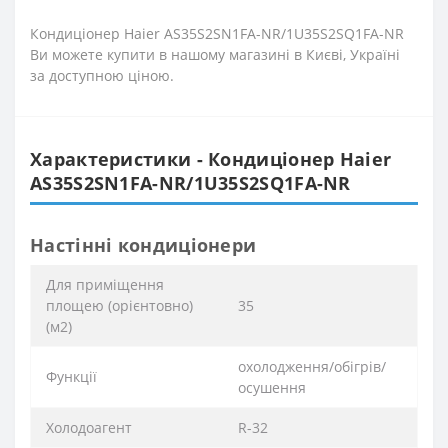
Кондиціонер Haier AS35S2SN1FA-NR/1U35S2SQ1FA-NR
Ви можете купити в нашому магазині в Києві, Україні
за доступною ціною.
Характеристики - Кондиціонер Haier
AS35S2SN1FA-NR/1U35S2SQ1FA-NR
Настінні кондиціонери
Для приміщення
площею (орієнтовно)
35
(м2)
охолодження/обігрів/
Функції
осушення
Xолодоагент
R-32