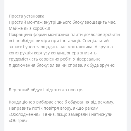
Проста установка
Простий монтаж внутрішнього блоку заощадить час.
Майже як з коробки!
Покращена форми монтажної плити дозволяє зробити
всі необхідні виміри при інсталяції. Спеціальний
затиск і упор заощадять час монтажника. А зручна
конструкція корпусу кондиціонера знизить
трудомісткість сервісних робіт. Універсальне
підключення блоку: зліва чи справа, як буде зручно!
Бережний обдув і підготовка повітря
Кондиціонер вибирає спосіб обдування від режиму.
Направить потік повітря вгору, якщо режим
«Охолодження». І вниз, якщо замерзли і натиснули
«Обігрів».