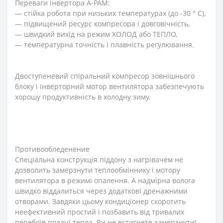
Переваги інвертора A-PAM:
— стійка робота при низьких температурах (до -30 ° С),
— підвищений ресурс компресора і довговічність,
— швидкий вихід на режим ХОЛОД або ТЕПЛО,
— температурна точність і плавність регулювання.
Двоступеневий спіральний компресор зовнішнього
блоку і інверторний мотор вентилятора забезпечують
хорошу продуктивність в холодну зиму.
Противообледенение
Спеціальна конструкція піддону з нагрівачем не
дозволить замерзнути теплообміннику і мотору
вентилятора в режимі опалення. А надмірна волога
швидко віддалиться через додаткові дренажними
отворами. Завдяки цьому кондиціонер скоротить
неефективний простий і позбавить від тривалих
перебоїв подачі тепла. Ви не встигнете замерзнути!