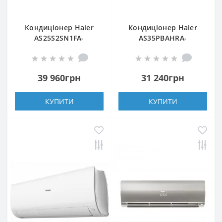
Кондиціонер Haier
Кондиціонер Haier
AS25S2SN1FA-
AS35PBAHRA-
NR/1U25S2SQ1FA-NR
H/1U35YEGFRA-H
39 960грн
31 240грн
КУПИТИ
КУПИТИ