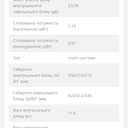
внутрішнього/
23/39
зовнішнього блоку (дБ)
Споживана потужність
1,18
(нагрівання) (кВт)
Споживана потужність
0,97
(охолодження) (кВт)
Тип
спліт-система
Габарити
внутрішнього блоку, Ш/
900/310/210
В/Г (мм)
Габарити зовнішнього
820/614/338
блоку, Ш/В/Г (мм)
Вага внутрішнього
11,5
блоку (кг)
Вага зовнішнього