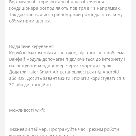
Вертикальні і горизонтальні жалюзі кочення
кондиціонера розподіляють повітря в 11 напрямках.
Так досягається його рівномірний розподіл по всьому
об'єму приміщення.
Віддалене керування
Керуй кліматом звідки завгодно, відстань не проблема!
Вайфай модуль допомагає підключиться до інтернету і
налаштувати кондиціонер через хмарний сервіс.
Додаток Haier Smart Air встановлюється під Android
або iOS. Досить завантажити і почати користуватися в
3G або дистанційно.
Можливості wi-fi:
Тижневий таймер. Програмуйте час і режим роботи
кондиціонера, як вам хочеться.