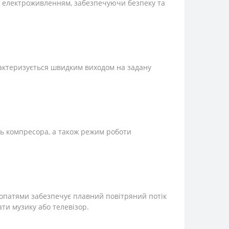
з електроживленням, забезпечуючи безпеку та
актеризується швидким виходом на задану
ь компресора, а також режим роботи
лопатями забезпечує плавний повітряний потік
ати музику або телевізор.