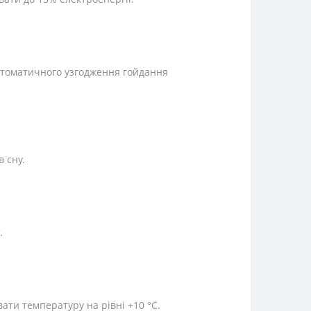
втоматичного узгодження гойдання
 сну.
.
ти температуру на рівні +10 °С.