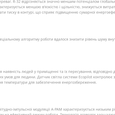
переваг. R-32 відрізняється значно меншим потенціалом глобаль
ктеризується меншою в'язкістю і щільністю, знижується витра
ати тиску в контурі, що сприяє підвищенню сумарної енергоефе
ціальному алгоритму роботи вдалося знизити рівень шуму внутр
 наявність людей у ​​приміщенні та їх пересування, відповідно
х умов для людини. Датчик світла системи Ecopilot контролює 
ння температури для забезпечення енергозбереження.
літудно-імпульсної модуляції A-PAM характеризується низьким 
м на ефективний режим роботи. Технологія дозволяє заощаджув