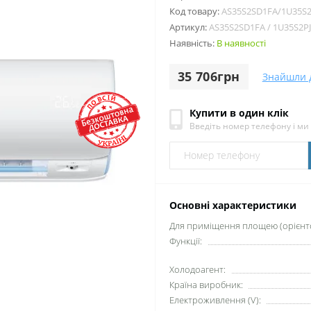
Код товару:
AS35S2SD1FA/1U35S2
Артикул:
AS35S2SD1FA / 1U35S2P
Наявність:
В наявності
35 706грн
Знайшли 
Купити в один клік
Введіть номер телефону і м
Основні характеристики
Для приміщення площею (орієнто
Функції:
Xолодоагент:
Країна виробник:
Електроживлення (V):