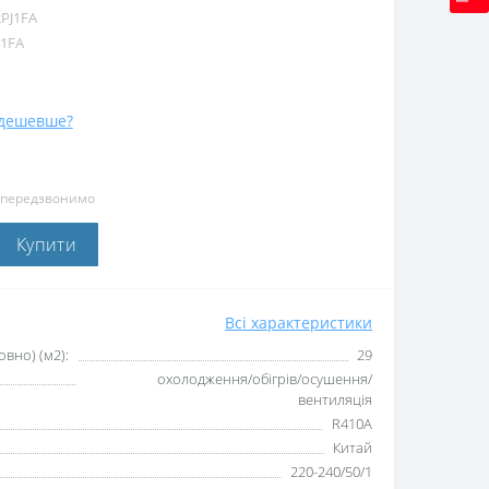
PJ1FA
J1FA
дешевше?
и передзвонимо
Купити
Всі характеристики
вно) (м2):
29
охолодження/обігрів/осушення/
вентиляція
R410А
Китай
220-240/50/1