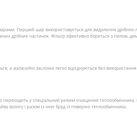
шарами. Перший шар використовується для видалення дрібних л
ених дрібних частинок. Фільтр ефективно бореться з пилом, ди
ся, а жалюзійні заслінки легко від'єднуються без використання
р переходить у спеціальний режим очищення теплообмінника. 
йву вологу і разом із нею бруд із поверхні теплообмінника.