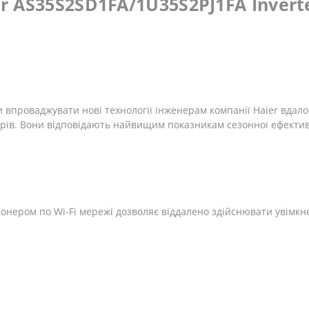
r AS35S2SD1FA/1U35S2PJ1FA Invert
впроваджувати нові технології інженерам компанії Haier вдало
рів. Вони відповідають найвищим показникам сезонної ефектив
онером по Wi-Fi мережі дозволяє віддалено здійснювати увімкн