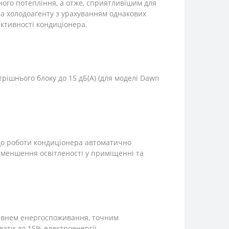
ного потепління, а отже, сприятливішим для
та холодоагенту з урахуванням однакових
ктивності кондиціонера.
ішнього блоку до 15 дБ(А) (для моделі Dawn
 до роботи кондиціонера автоматично
зменшення освітленості у приміщенні та
рівнем енергоспоживання, точним
ати до 15% електроенергії.