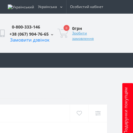
Українська
Особистий кабінет
0-800-333-146
0грн
0
Зробити
+38 (067) 904-76-65
замовлення
Замовити дзвінок
и
Подарунки покупцям