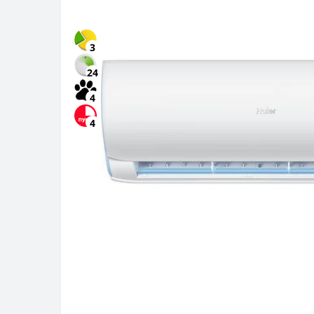
3
24
4
4