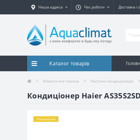
Наша адреса
Час роботи
Доставка і 
Каталог товарів
Голов
Кліматична техніка
Настінні кондиціонери
Кондиціонер Haier AS35S2SD
Популярний