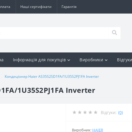
оплата
Наші сертифікати
Гарантія
на
Інформація для покупців
Виробники
Відгук
Кондиціонер Haier AS35S2SD1FA/1U35S2PJ1FA Inverter
1FA/1U35S2PJ1FA Inverter
Відгуки:
(0)
Виробник:
HAIER