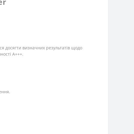
er
ся досягти визначних результатів щодо
ності A+++.
ення.