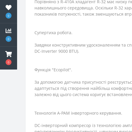
Порівняно з R-410A хладагент R-32 має низку 
навколишнього середовища. Оскільки R-32 хара
показників потужності, також зменшуються втр
0
Супертиха робота.
0
Завдяки конструктивним удосконаленням та спе
DC-Inverter 9000 BTU).
0
Функція "Ecopilot".
За допомогою датчика присутності реєструється
адаптується під створення найбільш комфортни
залежно від цього система коригує встановле
Технологія A-PAM інверторного керування.
DC-інверторний компресор із технологією амп
регулюванням продуктивності, швидким виходо