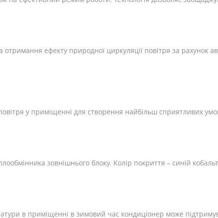
а отримання ефекту природної циркуляції повітря за рахунок а
овітря у приміщенні для створення найбільш сприятливих умов
лообмінника зовнішнього блоку. Колір покриття – синій кобальт
тури в приміщенні в зимовий час кондиціонер може підтримува