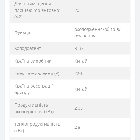
Для приміщення
площею (орієнтовно)
20
(м2)
охолодження/обігрів/
Функції
осушення
Xолодоагент
R-32
Країна виробник
Китай
Електроживлення (V)
220
Країна реєстрації
Китай
бренду
Продуктивність
2,05
охолодження (кВт)
Теплопродуктивність
2,8
(кВт)