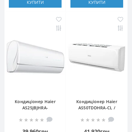
КУПИТИ
КУПИТИ
Кондиціонер Haier
Кондиціонер Haier
AS25JBJHRA-
AS50TDDHRA-CL /
W/1U25JEJFRA
1U50MEEFRA
39 960грн
41 920грн