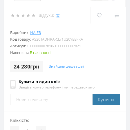
Відгуки:
(0)
Виробник:
HAIER
Код товару:
AS20TADHRA-CL/1U20YEEFRA
Артикул:
T000000007816/T000000007821
Наявність:
В наявності
24 280грн
Знайшли дешевше?
Купити в один клік
Введіть номер телефону і ми передзвонимо
Купити
Кількість:
-
+