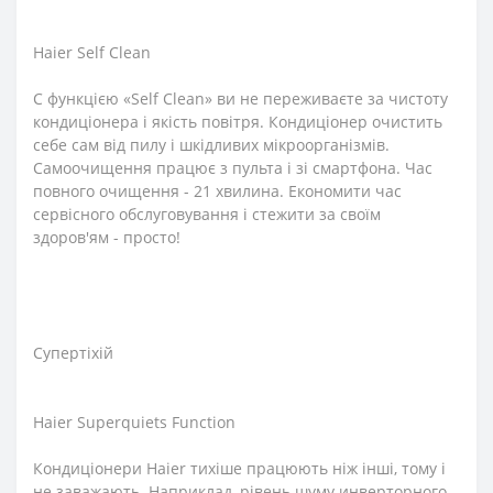
Haier Self Clean
C функцією «Self Clean» ви не переживаєте за чистоту
кондиціонера і якість повітря. Кондиціонер очистить
себе сам від пилу і шкідливих мікроорганізмів.
Самоочищення працює з пульта і зі смартфона. Час
повного очищення - 21 хвилина. Економити час
сервісного обслуговування і стежити за своїм
здоров'ям - просто!
Супертіхій
Haier Superquiets Function
Кондиціонери Haier тихіше працюють ніж інші, тому і
не заважають. Наприклад, рівень шуму инверторного