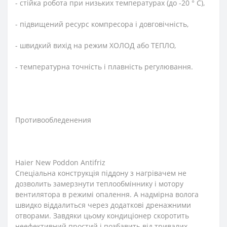
- стійка робота при низьких температурах (до -20 ° С),
- підвищений ресурс компресора і довговічність,
- швидкий вихід на режим ХОЛОД або ТЕПЛО,
- температурна точність і плавність регулювання.
Противообледенения
Haier New Poddon Antifriz
Спеціальна конструкція піддону з нагрівачем не
дозволить замерзнути теплообміннику і мотору
вентилятора в режимі опалення. А надмірна волога
швидко віддалиться через додаткові дренажними
отворами. Завдяки цьому кондиціонер скоротить
неефективний простий і позбавить від тривалих