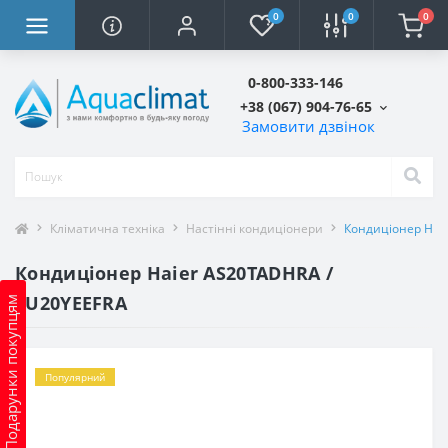
0
0
0
0-800-333-146
+38 (067) 904-76-65
Замовити дзвінок
Кліматична техніка
Настінні кондиціонери
Кондиціонер Hai
Кондиціонер Haier AS20TADHRA /
1U20YEEFRA
Подарунки покупцям
Популярний