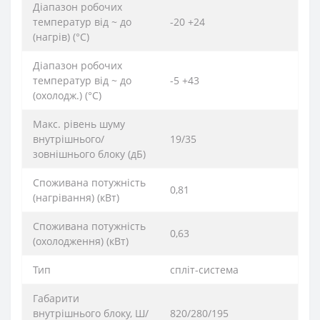
Діапазон робочих
температур від ~ до
-20 +24
(нагрів) (°C)
Діапазон робочих
температур від ~ до
-5 +43
(охолодж.) (°C)
Макс. рівень шуму
внутрішнього/
19/35
зовнішнього блоку (дБ)
Споживана потужність
0,81
(нагрівання) (кВт)
Споживана потужність
0,63
(охолодження) (кВт)
Тип
спліт-система
Габарити
внутрішнього блоку, Ш/
820/280/195