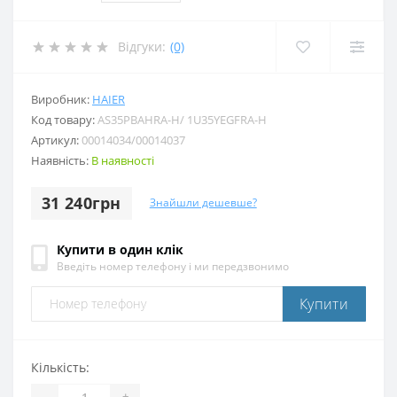
Відгуки:
(0)
Виробник:
HAIER
Код товару:
AS35PBAHRA-H/ 1U35YEGFRA-H
Артикул:
00014034/00014037
Наявність:
В наявності
31 240грн
Знайшли дешевше?
Купити в один клік
Введіть номер телефону і ми передзвонимо
Купити
Кількість:
-
+