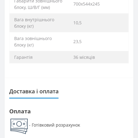
Габарити зовнішнього
700x544x245
блоку, Ш/В/Г (мм)
Вага внутрішнього
10,5
блоку (кг)
Вага зовнішнього
23,5
блоку (кг)
Гарантія
36 місяців
Доставка і оплата
Оплата
Готівковий розрахунок
-