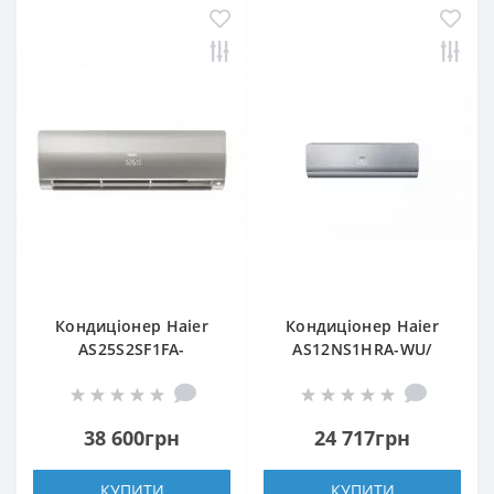
Кондиціонер Haier
Кондиціонер Haier
AS25S2SF1FA-
AS12NS1HRA-WU/
S/1U25S2SM1FA
1U12BS3ERA
38 600грн
24 717грн
КУПИТИ
КУПИТИ