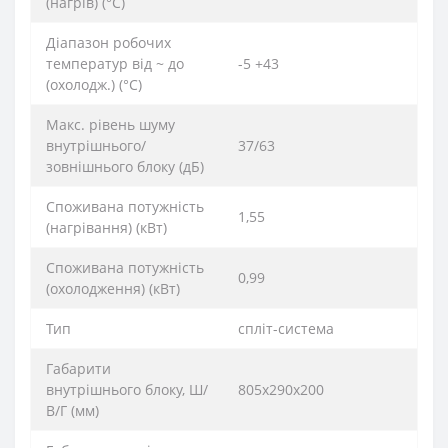
(нагрів) (°C)
Діапазон робочих
температур від ~ до
-5 +43
(охолодж.) (°C)
Макс. рівень шуму
внутрішнього/
37/63
зовнішнього блоку (дБ)
Споживана потужність
1,55
(нагрівання) (кВт)
Споживана потужність
0,99
(охолодження) (кВт)
Тип
спліт-система
Габарити
внутрішнього блоку, Ш/
805x290x200
В/Г (мм)