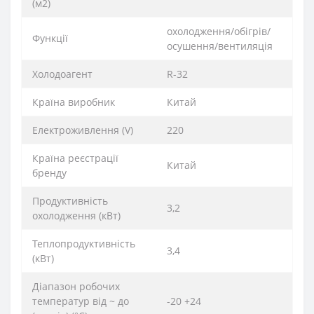
(м2)
охолодження/обігрів/
Функції
осушення/вентиляція
Xолодоагент
R-32
Країна виробник
Китай
Електроживлення (V)
220
Країна реєстрації
Китай
бренду
Продуктивність
3,2
охолодження (кВт)
Теплопродуктивність
3,4
(кВт)
Діапазон робочих
температур від ~ до
-20 +24