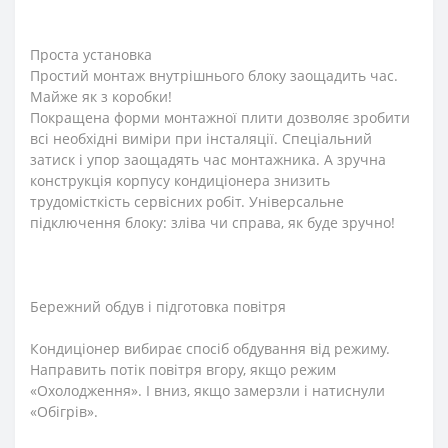
Проста установка
Простий монтаж внутрішнього блоку заощадить час.
Майже як з коробки!
Покращена форми монтажної плити дозволяє зробити
всі необхідні виміри при інсталяції. Спеціальний
затиск і упор заощадять час монтажника. А зручна
конструкція корпусу кондиціонера знизить
трудомісткість сервісних робіт. Універсальне
підключення блоку: зліва чи справа, як буде зручно!
Бережний обдув і підготовка повітря
Кондиціонер вибирає спосіб обдування від режиму.
Направить потік повітря вгору, якщо режим
«Охолодження». І вниз, якщо замерзли і натиснули
«Обігрів».