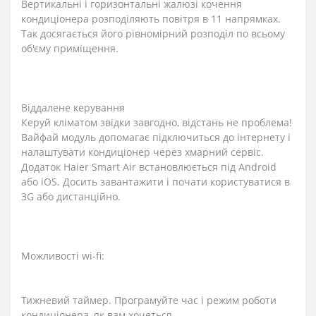
Вертикальні і горизонтальні жалюзі кочення
кондиціонера розподіляють повітря в 11 напрямках.
Так досягається його рівномірний розподіл по всьому
об'єму приміщення.
Віддалене керування
Керуй кліматом звідки завгодно, відстань не проблема!
Вайфай модуль допомагає підключиться до інтернету і
налаштувати кондиціонер через хмарний сервіс.
Додаток Haier Smart Air встановлюється під Android
або iOS. Досить завантажити і почати користуватися в
3G або дистанційно.
Можливості wi-fi:
Тижневий таймер. Програмуйте час і режим роботи
кондиціонера, як вам хочеться.