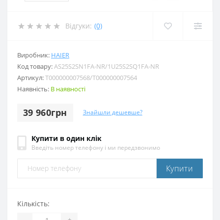
Відгуки:
(0)
Виробник:
HAIER
Код товару:
AS25S2SN1FA-NR/1U25S2SQ1FA-NR
Артикул:
T000000007568/T000000007564
Наявність:
В наявності
39 960грн
Знайшли дешевше?
Купити в один клік
Введіть номер телефону і ми передзвонимо
Купити
Кількість:
-
+