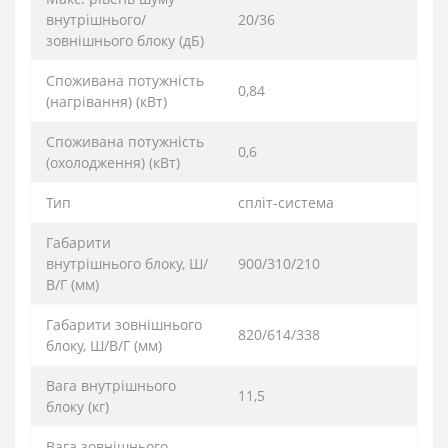
внутрішнього/
20/36
зовнішнього блоку (дБ)
Споживана потужність
0,84
(нагрівання) (кВт)
Споживана потужність
0,6
(охолодження) (кВт)
Тип
спліт-система
Габарити
внутрішнього блоку, Ш/
900/310/210
В/Г (мм)
Габарити зовнішнього
820/614/338
блоку, Ш/В/Г (мм)
Вага внутрішнього
11,5
блоку (кг)
Вага зовнішнього