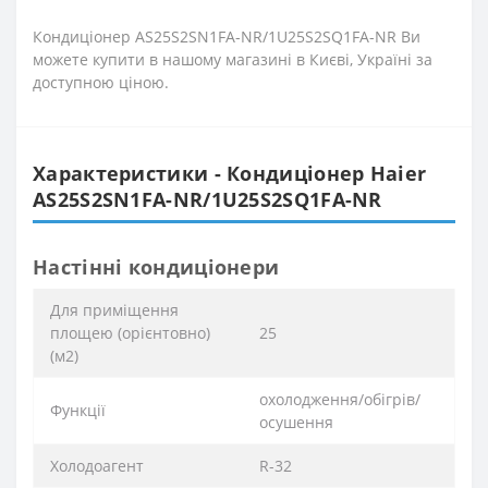
Кондиціонер AS25S2SN1FA-NR/1U25S2SQ1FA-NR Ви
можете купити в нашому магазині в Києві, Україні за
доступною ціною.
Характеристики - Кондиціонер Haier
AS25S2SN1FA-NR/1U25S2SQ1FA-NR
Настінні кондиціонери
Для приміщення
площею (орієнтовно)
25
(м2)
охолодження/обігрів/
Функції
осушення
Xолодоагент
R-32