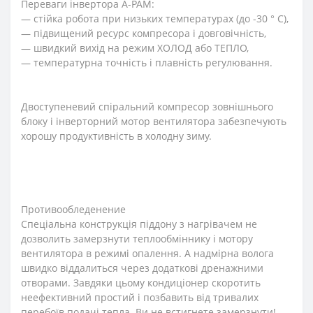
Переваги інвертора A-PAM:
— стійка робота при низьких температурах (до -30 ° С),
— підвищений ресурс компресора і довговічність,
— швидкий вихід на режим ХОЛОД або ТЕПЛО,
— температурна точність і плавність регулювання.
Двоступеневий спіральний компресор зовнішнього
блоку і інверторний мотор вентилятора забезпечують
хорошу продуктивність в холодну зиму.
Противообледенение
Спеціальна конструкція піддону з нагрівачем не
дозволить замерзнути теплообміннику і мотору
вентилятора в режимі опалення. А надмірна волога
швидко віддалиться через додаткові дренажними
отворами. Завдяки цьому кондиціонер скоротить
неефективний простий і позбавить від тривалих
перебоїв подачі тепла. Ви не встигнете замерзнути!