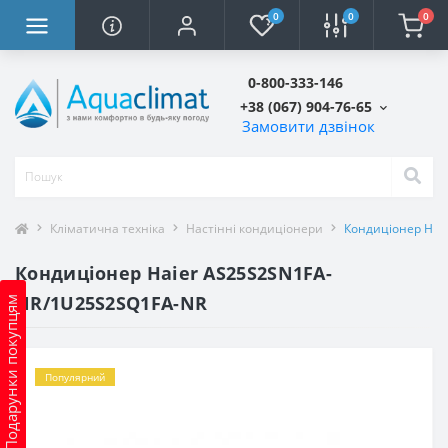
0
0
0
0-800-333-146
+38 (067) 904-76-65
Замовити дзвінок
Кліматична техніка
Настінні кондиціонери
Кондиціонер Hai
Кондиціонер Haier AS25S2SN1FA-
NR/1U25S2SQ1FA-NR
Подарунки покупцям
Популярний