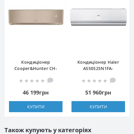
Кондиціонер
Кондиціонер Haier
Cooper&Hunter CH-
AS50S2SN1FA-
S09FTXAM2S-GD
NR/1U50S2SQ1FA-NR
46 199грн
51 960грн
КУПИТИ
КУПИТИ
Також купують у категоріях