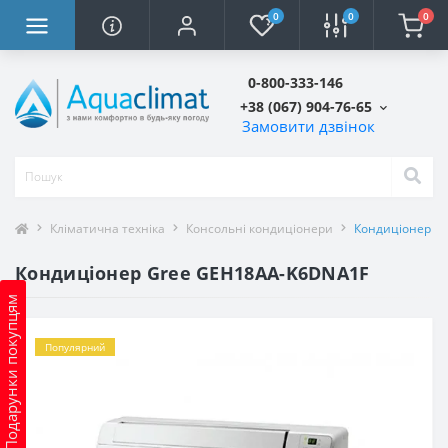
0
0
0
0-800-333-146
+38 (067) 904-76-65
Замовити дзвінок
Кліматична техніка
Консольні кондиціонери
Кондиціонер G
Кондиціонер Gree GEH18AA-K6DNA1F
Подарунки покупцям
Популярний