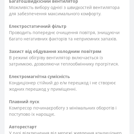
Багатошвидкісний вентилятор
Можливість вибору однієї з швидкостей вентилятора
для забезпечення максимального комфорту.
Електростатичний фільтр
Проводить попереднє очищення повітря, знищуючи
багато негативних факторів та неприємних запахів.
Захист від обдування холодним повітрям
В режимі обігріву вентилятор включається із
затримкою, дозволяючи теплообміннику прогрітися.
Електромагнітна сумісність
Кондиціонер стійкий до е/м перешкод і не створює
жодних перешкод у приміщенні.
Плавний пуск
Компресор починаєроботу з мінімальних оборотів і
поступово їх нарощує.
Авторестарт
У разі відключення від мережі живлення кондиціонер