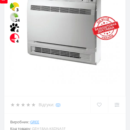
3
24
4
4
Відгуки:
(0)
Виробник:
GREE
Код товару:
GEH18AA-K6DNA1F