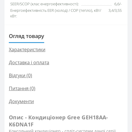
SEER/SCOP (клас енергоефективності):
6,6/-
Енергоефективність EER (холод) / COP (тепло), кВт/
3,4/3,55
кВт:
Огляд товару
Характеристики
Доставка і оплата
Відгуки (0)
Питання
(0)
Документи
Опис - Кондиціонер Gree GEH18AA-
K6DNA1F
Консольний кондиціонер - спліт-системи даної серії