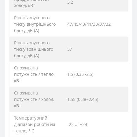
5,2
холод, кВт
Рівень звукового
тиску внутрішнього
47/45/43/41/38/37/32
блоку, дБ (А)
Рівень звукового
тиску зовнішнього
57
блоку, дБ (А)
Споживана
потужність / тепло,
1,5 (0,35~2,5)
кВт
Споживана
потужність / холод,
1,55 (0,38~2,45)
кВт
Температурний
діапазон роботи на
-22 ... +24
тепло, ° C