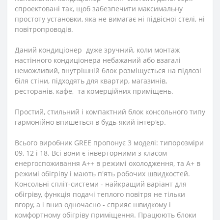
спроектовані так, щоб забезпечити максимальну
простоту установки, яка не вимагає ні підвісної стелі, ні
повітропроводів.
Даний кондиціонер дуже зручний, коли монтаж
настінного кондиціонера небажаний або взагалі
неможливий, внутрішній блок розміщується на підлозі
біля стіни, підходять для квартир, магазинів,
ресторанів, кафе, та комерційних приміщень.
Простий, стильний і компактний блок консольного типу
гармонійно впишеться в будь-який інтер'єр.
Всього виробник GREE пропонує 3 моделі: типорозміри
09, 12 і 18. Всі вони є інверторними з класом
енергоспоживання А++ в режимі охолодження, та А+ в
режимі обігріву і мають п'ять робочих швидкостей.
Консольні спліт-системи - найкращий варіант для
обігріву, функція подачі теплого повітря не тільки
вгору, а і вниз одночасно - сприяє швидкому і
комфортному обігріву приміщення. Працюють блоки