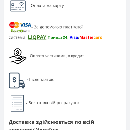
-
Оплата на карту
За допомогою платіжної
-
LIQPAY
системи
Приват24,
Visa
/
Master
card
-
Оплата частинами, в кредит
Післяплатою
-
Безготівковій розрахунок
-
Доставка здійснюється по всій
території України