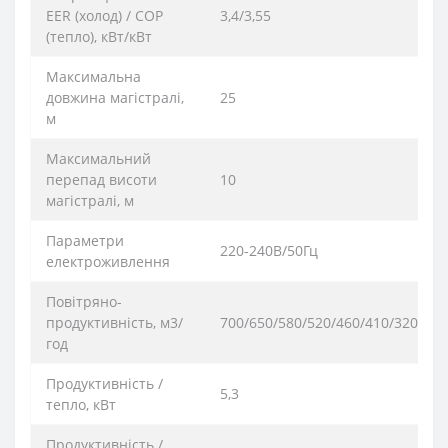
EER (холод) / COP
3,4/3,55
(тепло), кВт/кВт
Максимальна
довжина магістралі,
25
м
Максимальний
перепад висоти
10
магістралі, м
Параметри
220-240В/50Гц
електроживлення
Повітряно-
продуктивність, м3/
700/650/580/520/460/410/320
год
Продуктивність /
5,3
тепло, кВт
Продуктивність /