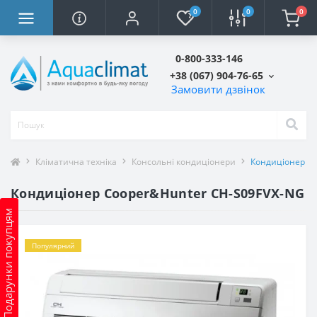
0
0
0
0-800-333-146
+38 (067) 904-76-65
Замовити дзвінок
Кліматична техніка
Консольні кондиціонери
Кондиціонер C
Кондиціонер Cooper&Hunter CH-S09FVX-NG
Подарунки покупцям
Популярний