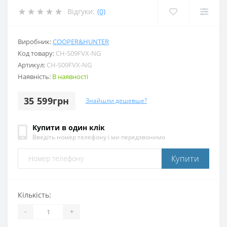
Відгуки:
(0)
Виробник:
COOPER&HUNTER
Код товару:
CH-S09FVX-NG
Артикул:
CH-S09FVX-NG
Наявність:
В наявності
35 599грн
Знайшли дешевше?
Купити в один клік
Введіть номер телефону і ми передзвонимо
Купити
Кількість:
-
+