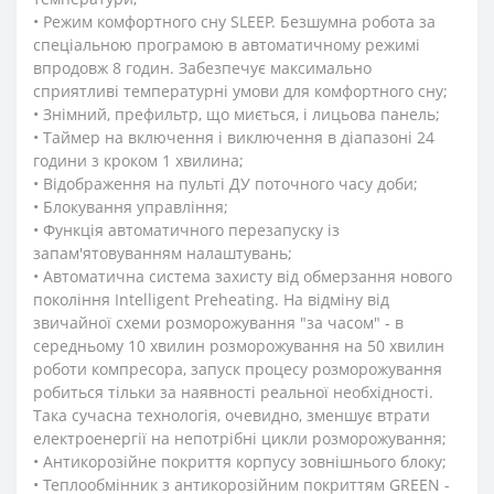
• Режим комфортного сну SLЕЕР. Безшумна робота за
спеціальною програмою в автоматичному режимі
впродовж 8 годин. Забезпечує максимально
сприятливі температурні умови для комфортного сну;
• Знімний, префильтр, що миється, і лицьова панель;
• Таймер на включення і виключення в діапазоні 24
години з кроком 1 хвилина;
• Відображення на пульті ДУ поточного часу доби;
• Блокування управління;
• Функція автоматичного перезапуску із
запам'ятовуванням налаштувань;
• Автоматична система захисту від обмерзання нового
покоління Intelligent Preheating. На відміну від
звичайної схеми розморожування "за часом" - в
середньому 10 хвилин розморожування на 50 хвилин
роботи компресора, запуск процесу розморожування
робиться тільки за наявності реальної необхідності.
Така сучасна технологія, очевидно, зменшує втрати
електроенергії на непотрібні цикли розморожування;
• Антикорозійне покриття корпусу зовнішнього блоку;
• Теплообмінник з антикорозійним покриттям GREEN -