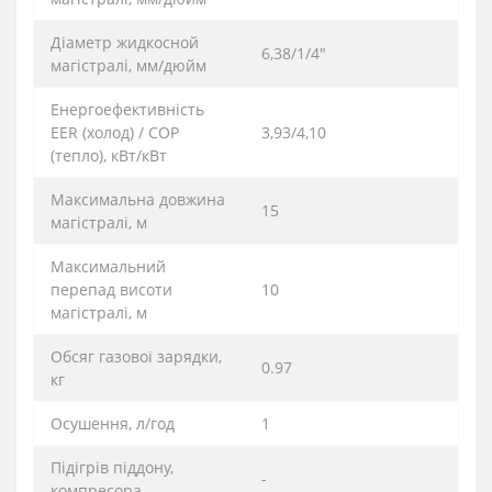
Діаметр жидкосной
6,38/1/4"
магістралі, мм/дюйм
Енергоефективність
EER (холод) / COP
3,93/4,10
(тепло), кВт/кВт
Максимальна довжина
15
магістралі, м
Максимальний
перепад висоти
10
магістралі, м
Обсяг газової зарядки,
0.97
кг
Осушення, л/год
1
Підігрів піддону,
-
компресора