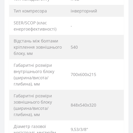
Тип компресора
інверторний
SEER/SCOP (клас
-
енергоефективності)
Відстань між болтами
кріплення зовнішнього
540
блоку, мм
Габаритні розміри
внутрішнього блоку
700х600х215
(ширина/висота/
глибина), мм
Габаритні розміри
зовнішнього блоку
848х540х320
(ширина/висота/
глибина), мм
Діаметр газової
9,53/3/8"
магістралі, мм/дюйм