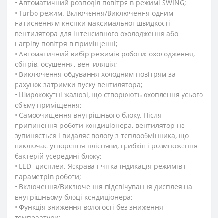
• Автоматичний розподіл повітря в режимі SWING;
• Turbo режим. Включення/Виключення одним
натисненням кнопки максимальної швидкості
вентилятора для інтенсивного охолодження або
нагріву повітря в приміщенні;
• Автоматичний вибір режимів роботи: охолодження,
обігрів, осушення, вентиляція;
• Виключення обдування холодним повітрям за
рахунок затримки пуску вентилятора;
• Ширококутні жалюзі, що створюють охоплення усього
об'єму приміщення;
• Самоочищення внутрішнього блоку. Після
припинення роботи кондиціонера, вентилятор не
зупиняється і видаляє вологу з теплообмінника, що
виключає утворення плісняви, грибків і розмноження
бактерій усередині блоку;
• LED- дисплей. Яскрава і чітка індикація режимів і
параметрів роботи;
• Включення/Виключення підсвічування дисплея на
внутрішньому блоці кондиціонера;
• Функція зниження вологості без зниження
температури;