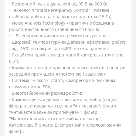
• Безпечний пуск в діапазоні від 95 В до 260 В;
• Технологія "Stable Frequency Control" - плавна і
стабільна робота на наднизьких частотах (15 Гц);
• Noise Analysis Technology - практично безшумна
робота внутрішнього і зовнішнього блоків;
• 1 Вт енергоспоживання в режимі очікування;
• Широкий температурний діапазон ефективної роботи
: від -15ºС на обігрів і до +48ºС на охолодження;
• Якнайточніший температурний контроль з точністю
0,5°C;
• Індикація температури зовнішнього повітря і повітря
усередині приміщення (поточною і заданою);
• Система "м'якого" старту компресора з пусковим
струмом нижче 50А;
• Енергозбережний режим роботи;
• Комплектується двома фільтрами на вибір (опція):
фільтр з активованого вугілля "Анти-запах"; фільтр
"Антибактеріальний пригнічувач"; фільтр
"Нанотитановий антихімічний каталізатор";
Катехиновый фільтр; Електретний пиловловлюючий
фільтр;