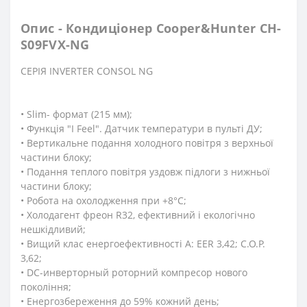
Опис - Кондиціонер Cooper&Hunter CH-
S09FVX-NG
СЕРІЯ INVERTER CONSOL NG
• Slim- формат (215 мм);
• Функція "I Feel". Датчик температури в пульті ДУ;
• Вертикальне подання холодного повітря з верхньої
частини блоку;
• Подання теплого повітря уздовж підлоги з нижньої
частини блоку;
• Робота на охолодження при +8°C;
• Холодагент фреон R32, ефективний і екологічно
нешкідливий;
• Вищий клас енергоефективності А: EER 3,42; C.O.P.
3,62;
• DC-инверторный роторний компресор нового
покоління;
• Енергозбереження до 59% кожний день;