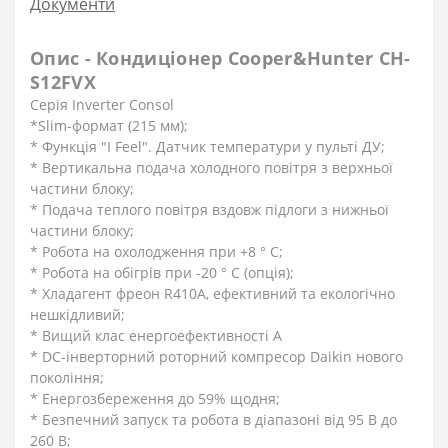
Документи
Опис - Кондиціонер Cooper&Hunter CH-
S12FVX
Серія Inverter Consol
*Slim-формат (215 мм);
* Функція "I Feel". Датчик температури у пульті ДУ;
* Вертикальна подача холодного повітря з верхньої
частини блоку;
* Подача теплого повітря вздовж підлоги з нижньої
частини блоку;
* Робота на охолодження при +8 ° C;
* Робота на обігрів при -20 ° C (опція);
* Хладагент фреон R410A, ефективний та екологічно
нешкідливий;
* Вищий клас енергоефективності А
* DC-інверторний роторний компресор Daikin нового
покоління;
* Енергозбереження до 59% щодня;
* Безпечний запуск та робота в діапазоні від 95 В до
260 В;