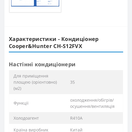
Характеристики - Кондиціонер
Cooper&Hunter CH-S12FVX
Настінні кондиціонери
Для приміщення
площею (орієнтовно)
35
(м2)
охолодження/обігрів/
Функції
осушення/вентиляція
Xолодоагент
R410А
Країна виробник
Китай