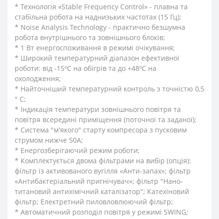
* Технологія «Stable Frequency Control» - плавна та
стабільна робота на наднизьких частотах (15 Гц);
* Noise Analysis Technology - практично безшумна
робота внутрішнього та зовнішнього блоків;
* 1 Вт енергоспоживання в режимі очікування;
* Широкий температурний діапазон ефективної
роботи: від -15ºС на обігрів та до +48ºС на
охолодження;
* Найточніший температурний контроль з точністю 0,5
° C;
* Індикація температури зовнішнього повітря та
повітря всередині приміщення (поточної та заданої);
* Система "м'якого" старту компресора з пусковим
струмом нижче 50А;
* Енергозберігаючий режим роботи;
* Комплектується двома фільтрами на вибір (опція):
фільтр із активованого вугілля «Анти-запах»; фільтр
«Антибактеріальний пригнічувач»; фільтр "Нано-
титановий антихімічний каталізатор"; Катехіновий
фільтр; Електретний пиловловлюючий фільтр;
* Автоматичний розподіл повітря у режимі SWING;