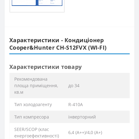
Характеристики - Кондиціонер
Cooper&Hunter CH-S12FVX (WI-FI)
Характеристики товару
Рекомендована
площа приміщення,
до 34
кв.м
Тип холодоагенту
R-410A
Тип компресора
інверторний
SEER/SCOP (клас
6,4 (А++)/4,0 (А+)
енергоефективності)