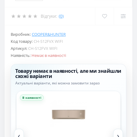
Відгуки:
(0)
Виробник:
COOPER&HUNTER
Код товару:
CH-S12FVX WIFI
Артикул:
CH-S12FVX WIFI
Наявність:
Немає в наявності
Товару немає в наявності, але ми знайшли
схожі варіанти
Актуальні варіанти, які можна замовити зараз
В наявності
В н
‹
›