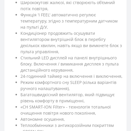
Ширококутові жалюзі, які створюють об'ємний
потік повітря,
Функція 'I FEEL' автоматично регулює
температуру, згідно з температурним датчиком
на пульті Д/У,
Кондиціонер продовжить осушувати
вентилятором внутрішній блок в перебігу
декількох хвилин, навіть якщо ви вимкнете блок з
пульта управління,
Стильний LED дисплей на панелі внутрішнього
блоку. Включення / вимикання дисплея з пульта
дистанційного керування,
24-годинний таймер на включення і виключення,
Режим комфортного сну SLЕЕР (кілька варіантів
ручного налаштування),
Багатошвидкісний вентилятор, який підвищує
рівень комфорту в приміщенні,
«CH SMART-ION Filter» - технологія тотальної
очищення повітря нового покоління,
Автономне осушення,
Теплообмінники з антикорозійним покриттям