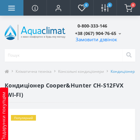
0
0
0
0-800-333-146
+38 (067) 904-76-65
Замовити дзвінок
Кліматична техніка
Консольні кондиціонери
Кондиціонер Co
Кондиціонер Cooper&Hunter CH-S12FVX
(WI-FI)
Подарунки покупцям
Популярний