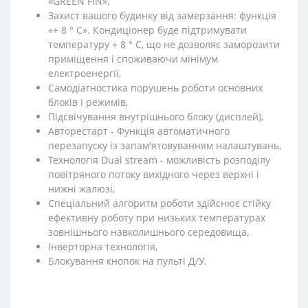
«GREEN FIN»,
Захист вашого будинку від замерзання: функція
«+ 8 ° C». Кондиціонер буде підтримувати
температуру + 8 ° C, що не дозволяє заморозити
приміщення і споживаючи мінімум
електроенергії,
Самодіагностика порушень роботи основних
блоків і режимів,
Підсвічування внутрішнього блоку (дисплей),
Авторестарт - Функція автоматичного
перезапуску із запам'ятовуванням налаштувань,
Технологія Dual stream - можливість розподілу
повітряного потоку вихідного через верхні і
нижні жалюзі,
Спеціальний алгоритм роботи здійснює стійку
ефективну роботу при низьких температурах
зовнішнього навколишнього середовища,
Інверторна технологія,
Блокування кнопок на пульті Д/У.