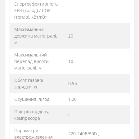
Енергоефективність
EER (холод) / COP
–
(тепло), кВт/кВт
Максимальна
довжина магістралі,
20
м
Максимальний
перепад висоти
10
магістралі, м
Обсяг газової
0.95
зарядки, кг
Осушення, л/год
1,20
Підігрів піддону,
є
компресора
Параметри
220-240В/50Гц
електроживлення