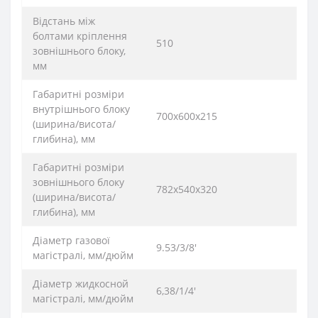
Відстань між
болтами кріплення
510
зовнішнього блоку,
мм
Габаритні розміри
внутрішнього блоку
700х600х215
(ширина/висота/
глибина), мм
Габаритні розміри
зовнішнього блоку
782х540х320
(ширина/висота/
глибина), мм
Діаметр газової
9.53/3/8'
магістралі, мм/дюйм
Діаметр жидкосной
6,38/1/4'
магістралі, мм/дюйм