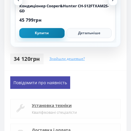
BL
Кондиціонер Cooper&Hunter CH-S12FTXAM2S-
Кон
GD
WP
45 799грн
47 
Купити
Детальніше
34 120грн
Знайшли дешевше?
Повідомити про наявність
Установка техніки
Кваліфіковані спеціалісти
Доставка і оплата