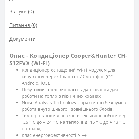
Відгуки (0)
Питання
(0)
Документи
Опис - Кондиціонер Cooper&Hunter CH-
S12FVX (WI-FI)
Кондиціонер оснащений Wi-Fi модулем для
керування через Планшет / Смартфон (ОС:
Android, iOS),
Побутовий тепловий насос адаптований для
роботи на тепло в північних країнах,
Noise Analysis Technology - практично безшумна
робота внутрішнього і зовнішнього блоків,
Температурний діапазон ефективної роботи від
-25 ° C до + 24 ° C на тепло, від -15 ° C до + 43 ° C
на холод,
Клас енергоефективності А ++,