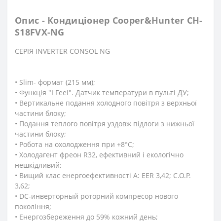
Опис - Кондиціонер Cooper&Hunter CH-
S18FVX-NG
СЕРІЯ INVERTER CONSOL NG
• Slim- формат (215 мм);
• Функція "I Feel". Датчик температури в пульті ДУ;
• Вертикальне подання холодного повітря з верхньої
частини блоку;
• Подання теплого повітря уздовж підлоги з нижньої
частини блоку;
• Робота на охолодження при +8°C;
• Холодагент фреон R32, ефективний і екологічно
нешкідливий;
• Вищий клас енергоефективності А: EER 3,42; C.O.P.
3,62;
• DC-инверторный роторний компресор нового
покоління;
• Енергозбереження до 59% кожний день;