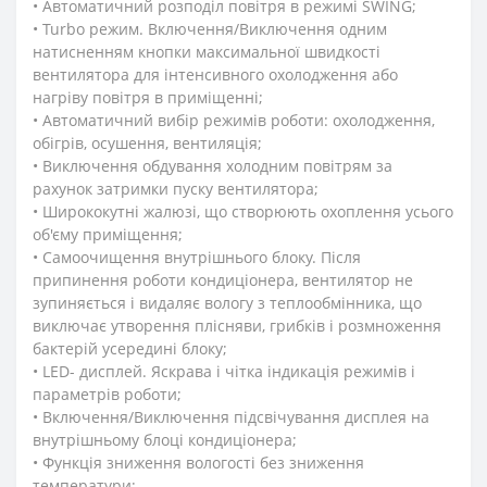
• Автоматичний розподіл повітря в режимі SWING;
• Turbo режим. Включення/Виключення одним
натисненням кнопки максимальної швидкості
вентилятора для інтенсивного охолодження або
нагріву повітря в приміщенні;
• Автоматичний вибір режимів роботи: охолодження,
обігрів, осушення, вентиляція;
• Виключення обдування холодним повітрям за
рахунок затримки пуску вентилятора;
• Ширококутні жалюзі, що створюють охоплення усього
об'єму приміщення;
• Самоочищення внутрішнього блоку. Після
припинення роботи кондиціонера, вентилятор не
зупиняється і видаляє вологу з теплообмінника, що
виключає утворення плісняви, грибків і розмноження
бактерій усередині блоку;
• LED- дисплей. Яскрава і чітка індикація режимів і
параметрів роботи;
• Включення/Виключення підсвічування дисплея на
внутрішньому блоці кондиціонера;
• Функція зниження вологості без зниження
температури;