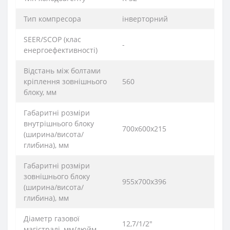
Тип компресора
інверторний
SEER/SCOP (клас
-
енергоефективності)
Відстань між болтами
кріплення зовнішнього
560
блоку, мм
Габаритні розміри
внутрішнього блоку
700х600х215
(ширина/висота/
глибина), мм
Габаритні розміри
зовнішнього блоку
955х700х396
(ширина/висота/
глибина), мм
Діаметр газової
12,7/1/2"
магістралі, мм/дюйм