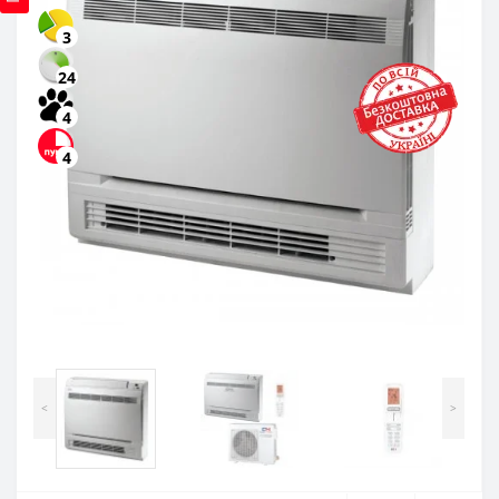
3
24
4
4
<
>