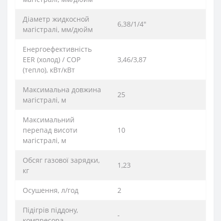
Діаметр жидкосной
6,38/1/4"
магістралі, мм/дюйм
Енергоефективність
EER (холод) / COP
3,46/3,87
(тепло), кВт/кВт
Максимальна довжина
25
магістралі, м
Максимальний
перепад висоти
10
магістралі, м
Обсяг газової зарядки,
1,23
кг
Осушення, л/год
2
Підігрів піддону,
-
компресора