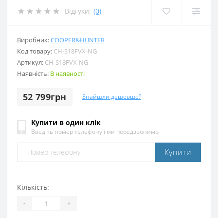
Відгуки:
(0)
Виробник:
COOPER&HUNTER
Код товару:
CH-S18FVX-NG
Артикул:
CH-S18FVX-NG
Наявність:
В наявності
52 799грн
Знайшли дешевше?
Купити в один клік
Введіть номер телефону і ми передзвонимо
Купити
Кількість:
-
+