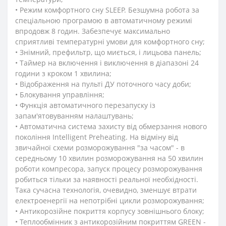
• Режим комфортного сну SLЕЕР. Безшумна робота за
спеціальною програмою в автоматичному режимі
впродовж 8 годин. Забезпечує максимально
сприятливі температурні умови для комфортного сну;
• Знімний, префильтр, що миється, і лицьова панель;
• Таймер на включення і виключення в діапазоні 24
години з кроком 1 хвилина;
• Відображення на пульті ДУ поточного часу доби;
• Блокування управління;
• Функція автоматичного перезапуску із
запам'ятовуванням налаштувань;
• Автоматична система захисту від обмерзання нового
покоління Intelligent Preheating. На відміну від
звичайної схеми розморожування "за часом" - в
середньому 10 хвилин розморожування на 50 хвилин
роботи компресора, запуск процесу розморожування
робиться тільки за наявності реальної необхідності.
Така сучасна технологія, очевидно, зменшує втрати
електроенергії на непотрібні цикли розморожування;
• Антикорозійне покриття корпусу зовнішнього блоку;
• Теплообмінник з антикорозійним покриттям GREEN -