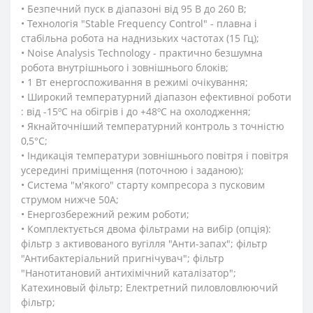
• Безпечний пуск в діапазоні від 95 В до 260 В;
• Технологія "Stable Frequency Control" - плавна і
стабільна робота на наднизьких частотах (15 Гц);
• Noise Analysis Technology - практично безшумна
робота внутрішнього і зовнішнього блоків;
• 1 Вт енергоспоживання в режимі очікування;
• Широкий температурний діапазон ефективної роботи
: від -15ºС на обігрів і до +48ºС на охолодження;
• Якнайточніший температурний контроль з точністю
0,5°C;
• Індикація температури зовнішнього повітря і повітря
усередині приміщення (поточною і заданою);
• Система "м'якого" старту компресора з пусковим
струмом нижче 50А;
• Енергозбережний режим роботи;
• Комплектується двома фільтрами на вибір (опція):
фільтр з активованого вугілля "Анти-запах"; фільтр
"Антибактеріальний пригнічувач"; фільтр
"Нанотитановий антихімічний каталізатор";
Катехиновый фільтр; Електретний пиловловлюючий
фільтр;