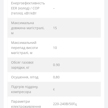
Енергоефективність
EER (холод) / COP
–
(тепло), кВт/кВт
Максимальна
довжина магістралі,
15
м
Максимальний
перепад висоти
10
магістралі, м
Обсяг газової
0.90
зарядки, кг
Осушення, л/год
0,80
Підігрів піддону,
є
компресора
Параметри
220-240В/50Гц
електроживлення