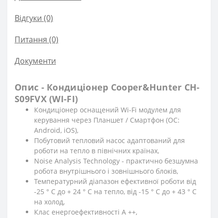
Відгуки (0)
Питання
(0)
Документи
Опис - Кондиціонер Cooper&Hunter CH-
S09FVX (WI-FI)
Кондиціонер оснащений Wi-Fi модулем для
керування через Планшет / Смартфон (ОС:
Android, iOS),
Побутовий тепловий насос адаптований для
роботи на тепло в північних країнах,
Noise Analysis Technology - практично безшумна
робота внутрішнього і зовнішнього блоків,
Температурний діапазон ефективної роботи від
-25 ° C до + 24 ° C на тепло, від -15 ° C до + 43 ° C
на холод,
Клас енергоефективності А ++,