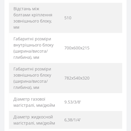
Відстань між
болтами кріплення
510
зовнішнього блоку,
мм
Габаритні розміри
внутрішнього блоку
700х600х215
(ширина/висота/
глибина), мм
Габаритні розміри
зовнішнього блоку
782х540х320
(ширина/висота/
глибина), мм
Діаметр газової
9.53/3/8'
магістралі, мм/дюйм
Діаметр жидкосной
6,38/1/4'
магістралі, мм/дюйм