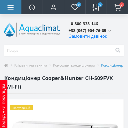
0
0
0
0-800-333-146
+38 (067) 904-76-65
Замовити дзвінок
Кліматична техніка
Консольні кондиціонери
Кондиціонер Co
Кондиціонер Cooper&Hunter CH-S09FVX
(WI-FI)
Подарунки покупцям
Популярний