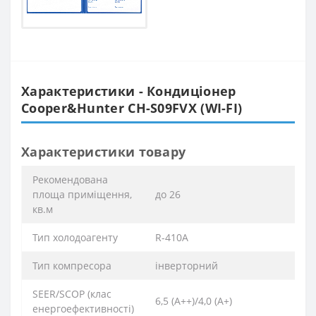
Характеристики - Кондиціонер
Cooper&Hunter CH-S09FVX (WI-FI)
Характеристики товару
Рекомендована
площа приміщення,
до 26
кв.м
Тип холодоагенту
R-410A
Тип компресора
інверторний
SEER/SCOP (клас
6,5 (А++)/4,0 (А+)
енергоефективності)