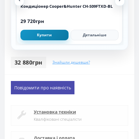
G
Кондиціонер Cooper&Hunter CH-S09FTXD-BL
Кон
29 720грн
43 
Купити
Детальніше
32 880грн
Знайшли дешевше?
Повідомити про наявність
Установка техніки
Кваліфіковані спеціалісти
Доставка і оплата