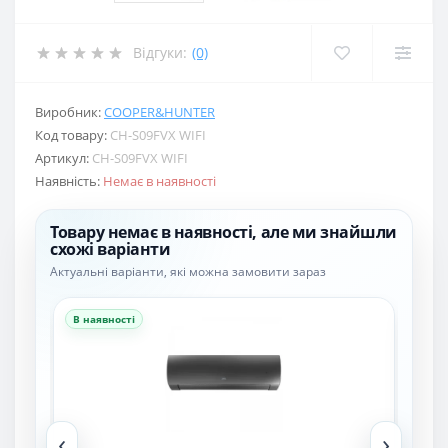
Відгуки:
(0)
Виробник:
COOPER&HUNTER
Код товару:
CH-S09FVX WIFI
Артикул:
CH-S09FVX WIFI
Наявність:
Немає в наявності
Товару немає в наявності, але ми знайшли
схожі варіанти
Актуальні варіанти, які можна замовити зараз
В наявності
В н
‹
›