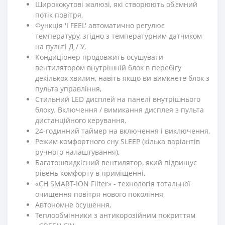
Ширококутові жалюзі, які створюють об'ємний
потік повітря,
Функція 'I FEEL' автоматично регулює
температуру, згідно з температурним датчиком
на пульті Д / У,
Кондиціонер продовжить осушувати
вентилятором внутрішній блок в перебігу
декількох хвилин, навіть якщо ви вимкнете блок з
пульта управління,
Стильний LED дисплей на панелі внутрішнього
блоку. Включення / вимикання дисплея з пульта
дистанційного керування,
24-годинний таймер на включення і виключення,
Режим комфортного сну SLЕЕР (кілька варіантів
ручного налаштування),
Багатошвидкісний вентилятор, який підвищує
рівень комфорту в приміщенні,
«CH SMART-ION Filter» - технологія тотальної
очищення повітря нового покоління,
Автономне осушення,
Теплообмінники з антикорозійним покриттям