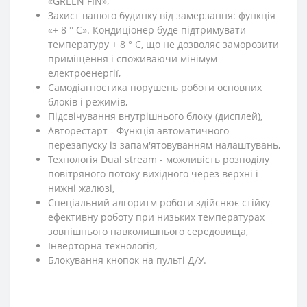
«GREEN FIN»,
Захист вашого будинку від замерзання: функція
«+ 8 ° C». Кондиціонер буде підтримувати
температуру + 8 ° C, що не дозволяє заморозити
приміщення і споживаючи мінімум
електроенергії,
Самодіагностика порушень роботи основних
блоків і режимів,
Підсвічування внутрішнього блоку (дисплей),
Авторестарт - Функція автоматичного
перезапуску із запам'ятовуванням налаштувань,
Технологія Dual stream - можливість розподілу
повітряного потоку вихідного через верхні і
нижні жалюзі,
Спеціальний алгоритм роботи здійснює стійку
ефективну роботу при низьких температурах
зовнішнього навколишнього середовища,
Інверторна технологія,
Блокування кнопок на пульті Д/У.