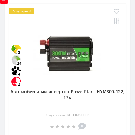
Популярный
3
24
4
4
Автомобильный инвертор PowerPlant HYM300-122,
12V
Код товара: KD00MS0001
0