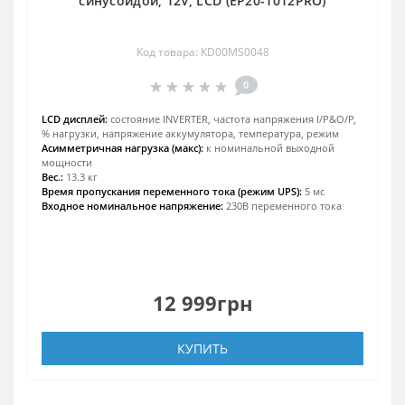
синусоидой, 12V, LCD (EP20-1012PRO)
Код товара: KD00MS0048
0
LCD дисплей:
состояние INVERTER, частота напряжения I/P&O/P,
% нагрузки, напряжение аккумулятора, температура, режим
Асимметричная нагрузка (макс):
к номинальной выходной
мощности
Вес.:
13.3 кг
Время пропускания переменного тока (режим UPS):
5 мс
Входное номинальное напряжение:
230В переменного тока
12 999грн
КУПИТЬ