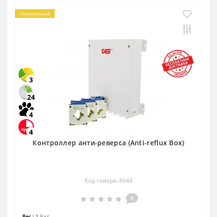
Популярный
3
24
4
4
Контроллер анти-реверса (Anti-reflux Box)
Код товара: 8648
0
Вес.:
3.9 кг