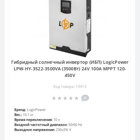
Гибридный солнечный инвертор (ИБП) LogicPower
LPW-HY-3522-3500VA (3500Вт) 24V 100A MPPT 120-
450V
Код товара: 19413
0
Бренд:
LogicPower
Вес.:
10.1 кг
Время переключения:
10 v
Входной частотный диапазон:
50/60 Hz
Выходное напряжение:
230±5% V