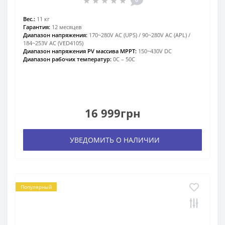
Вес.:
11 кг
Гарантия:
12 месяцев
Диапазон напряжения:
170~280V AC (UPS) / 90~280V AC (APL) /
184~253V AC (VED4105)
Диапазон напряжения PV массива MPPT:
150~430V DC
Диапазон рабочих температур:
0С – 50С
16 999грн
УВЕДОМИТЬ О НАЛИЧИИ
Популярный