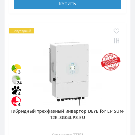
КУПИТЬ
Популярный
3
24
4
4
Гибридный трехфазный инвертор DEYE for LP SUN-
12K-SG04LP3-EU
Код товара: 22793