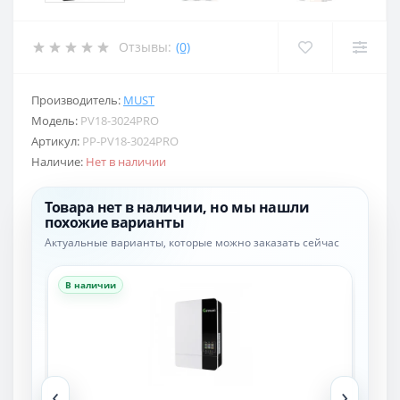
Отзывы:
(0)
Производитель:
MUST
Модель:
PV18-3024PRO
Артикул:
PP-PV18-3024PRO
Наличие:
Нет в наличии
Товара нет в наличии, но мы нашли
похожие варианты
Актуальные варианты, которые можно заказать сейчас
В наличии
В н
‹
›