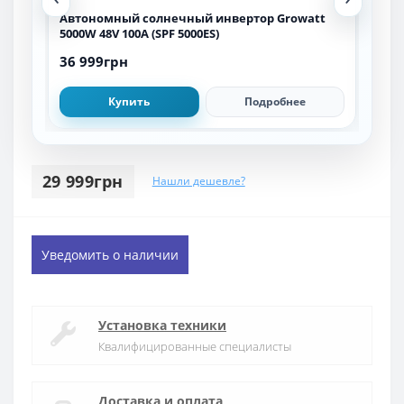
 с
Автономный солнечный инвертор Growatt
Авт
)
5000W 48V 100A (SPF 5000ES)
HYM3
36 999грн
1 6
Купить
Подробнее
29 999грн
Нашли дешевле?
Уведомить о наличии
Установка техники
Квалифицированные специалисты
Доставка и оплата