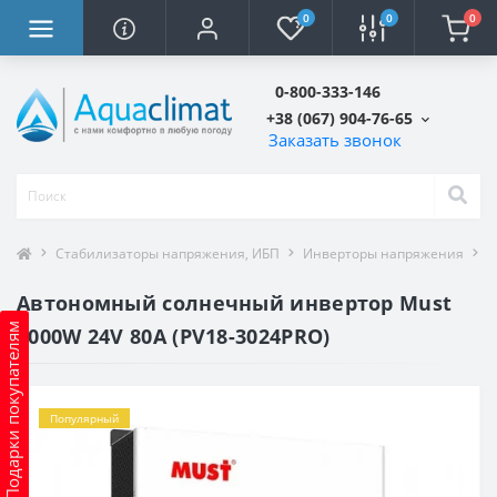
0
0
0
0-800-333-146
+38 (067) 904-76-65
Заказать звонок
Стабилизаторы напряжения, ИБП
Инверторы напряжения
А
Автономный солнечный инвертор Must
Подарки покупателям
3000W 24V 80A (PV18-3024PRO)
Популярный