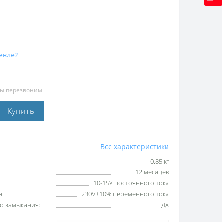
евле?
мы перезвоним
Купить
Все характеристики
0.85 кг
12 месяцев
10-15V постоянного тока
я:
230V±10% переменного тока
го замыкания:
ДА