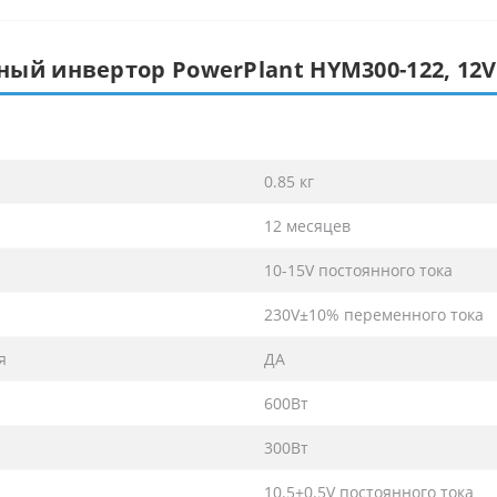
ый инвертор PowerPlant HYM300-122, 12V
0.85 кг
12 месяцев
10-15V постоянного тока
230V±10% переменного тока
я
ДА
600Вт
300Вт
10.5±0.5V постоянного тока