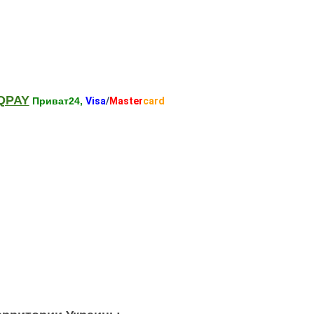
QPAY
Приват24,
Visa
/
Master
card