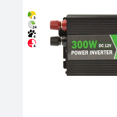
3
24
4
4