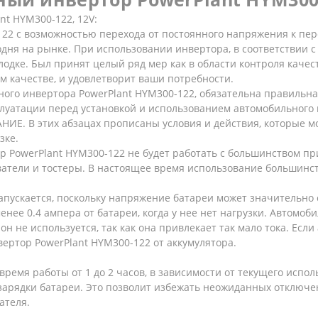
t HYM300-122, 12V:
22 с возможностью перехода от постоянного напряжения к пер
одня на рынке. При использовании инвертора, в соответствии с
одке. Был принят целый ряд мер как в области контроля качест
ом качестве, и удовлетворит ваши потребности.
ого инвертора PowerPlant HYM300-122, обязательна правильна
плуатации перед установкой и использованием автомобильного
ИЕ. В этих абзацах прописаны условия и действия, которые м
зке.
PowerPlant HYM300-122 не будет работать с большинством пр
реватели и тостеры. В настоящее время использование большинс
запускается, поскольку напряжение батареи может значительно
енее 0.4 ампера от батареи, когда у нее нет нагрузки. Автомо
н не используется, так как она привлекает так мало тока. Есл
ертор PowerPlant HYM300-122 от аккумулятора.
время работы от 1 до 2 часов, в зависимости от текущего испо
езарядки батареи. Это позволит избежать неожиданных отключ
ателя.