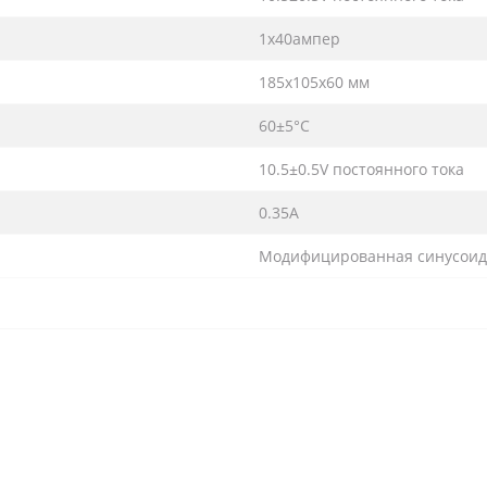
1x40ампер
185x105x60 мм
60±5°C
10.5±0.5V постоянного тока
0.35A
Модифицированная синусоид