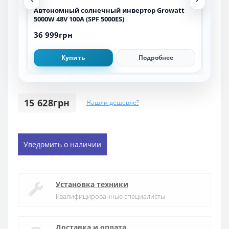
Автономный солнечный инвертор Growatt
Авт
5000W 48V 100A (SPF 5000ES)
HYM3
36 999грн
1 6
Купить
Подробнее
15 628грн
Нашли дешевле?
Уведомить о наличии
Установка техники
Квалифицированные специалисты
Доставка и оплата