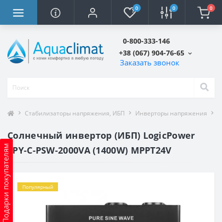
0
0
0
0-800-333-146
+38 (067) 904-76-65
Заказать звонок
Стабилизаторы напряжения, ИБП
Инверторы напряжения
С
Солнечный инвертор (ИБП) LogicPower
Подарки покупателям
LPY-C-PSW-2000VA (1400W) MPPT24V
Популярный