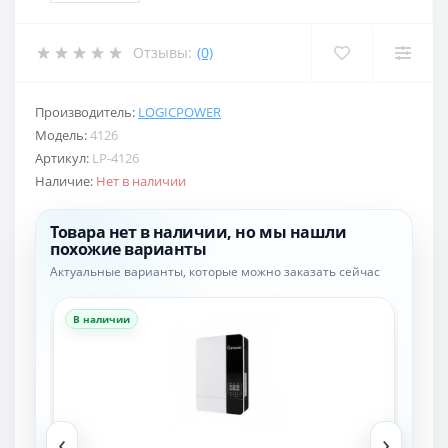
Отзывы:
(0)
Производитель:
LOGICPOWER
Модель:
4126
Артикул:
LP-4126
Наличие:
Нет в наличии
Товара нет в наличии, но мы нашли
похожие варианты
Актуальные варианты, которые можно заказать сейчас
В наличии
В н
‹
›