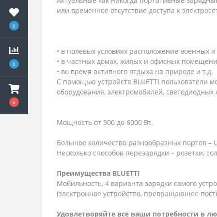
Актуальные как никогда портативные зарядны
или временное отсутствие доступа к электросе
0
• в полевых условиях расположение военных и
• в частных домах, жилых и офисных помещени
0
• во время активного отдыха на природе и т.д.
С помощью устройств BLUETTI пользователи мог
оборудования, электромобилей, светодиодных л
0
Мощность от 300 до 6000 Вт.
Большое количество разнообразных портов – U
Несколько способов перезарядки – розетки, со
Преимущества BLUETTI
Мобильность, 4 варианта зарядки самого устр
(электронное устройство, превращающее посто
Удовлетворяйте все ваши потребности в лю