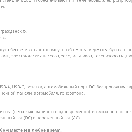
е станции BLUETTI обеспечивают питание любых электроприбо
ти:
 гражданских;
ях;
ут обеспечивать автономную работу и зарядку ноутбуков, план
амп, электрических насосов, холодильников, телевизоров и дру
SB-A, USB-C, розетка, автомобильный порт DC, беспроводная за
лнечной панели, автомобиля, генератора.
ойства (несколько вариантов одновременно), возможность испо
янный ток (DC) в переменный ток (AC).
бом месте и в любое время.