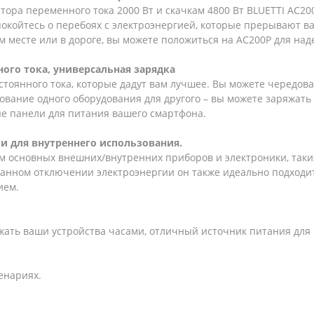
тора переменного тока 2000 Вт и скачкам 4800 Вт BLUETTI AC2
койтесь о перебоях с электроэнергией, которые прерывают ваш
ем месте или в дороге, вы можете положиться на AC200P для на
ого тока, универсальная зарядка
тоянного тока, которые дадут вам лучшее. Вы можете чередова
вание одного оборудования для другого – вы можете заряжать 
ые панели для питания вашего смартфона.
 и для внутреннего использования.
м основных внешних/внутренних приборов и электроники, таких
анном отключении электроэнергии он также идеально подходит
ием.
жать ваши устройства часами, отличный источник питания для к
енариях.