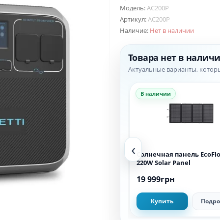
Модель:
AC200P
Артикул:
AC200P
Наличие:
Нет в наличии
Товара нет в налич
Актуальные варианты, котор
В наличии
В наличии
‹
Солнечная батарея EcoFlow
Солнечная панель EcoFl
160W Solar Panel
220W Solar Panel
11 999грн
19 999грн
Купить
Подробнее
Купить
Подро