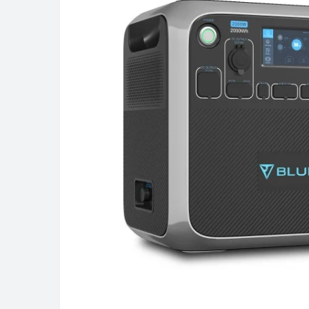
В наличии
Зарядная станция EcoFlow
RIVER 2 Max (512 Вт·час)
29 999грн
Купить
Подробнее