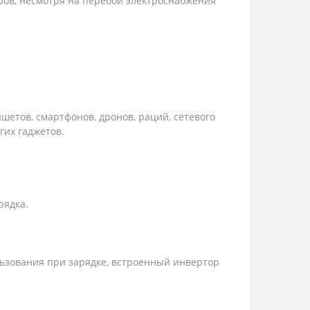
ров, несмотря на перебои электроснабжения
шетов, смартфонов, дронов, раций, сетевого
гих гаджетов.
рядка.
льзования при зарядке, встроенный инвертор