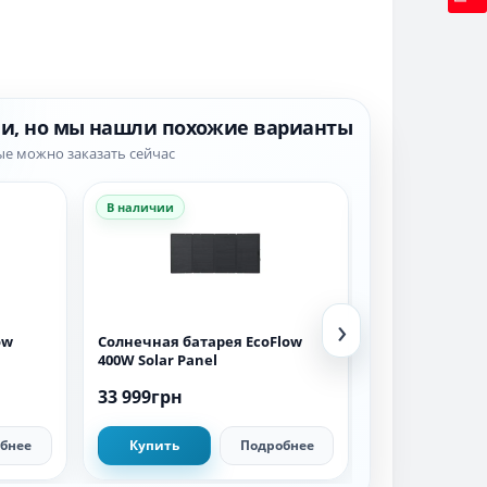
ии, но мы нашли похожие варианты
ые можно заказать сейчас
В наличии
В наличии
›
ow
Солнечная батарея EcoFlow
Аккумуляторн
400W Solar Panel
EcoFLow Power
33 999грн
90 999грн
бнее
Купить
Подробнее
Купить