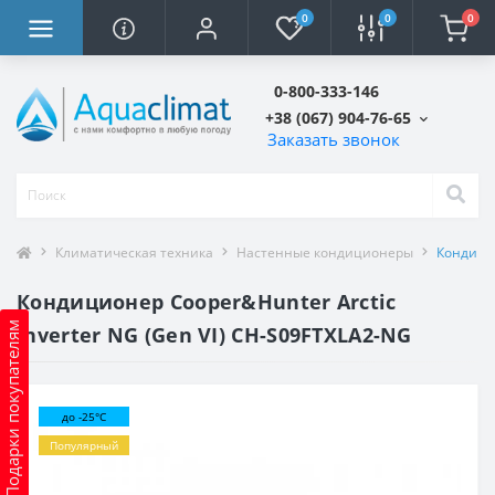
0
0
0
0-800-333-146
+38 (067) 904-76-65
Заказать звонок
Климатическая техника
Настенные кондиционеры
Кондицио
Кондиционер Cooper&Hunter Arctic
Подарки покупателям
Inverter NG (Gen VI) CH-S09FTXLA2-NG
до -25°C
Популярный