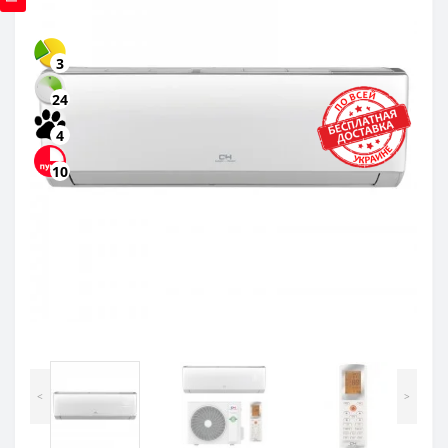
3
24
4
10
<
>