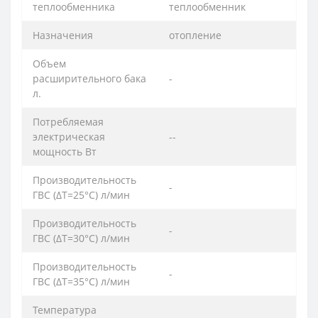
теплообменника
теплообменник
Назначения
отопление
Объем
расширительного бака
-
л.
Потребляемая
электрическая
--
мощность Вт
Производительность
-
ГВС (ΔT=25°C) л/мин
Производительность
-
ГВС (ΔT=30°C) л/мин
Производительность
-
ГВС (ΔT=35°C) л/мин
Температура
--