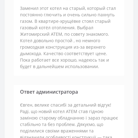
Заменил этот котел на старый, который стал
постоянно глючить и очень сильно пахнуть
газом. В квартире-хрущёвке стоял старый
газовый котёл отопления. Выбрал
Житомирский АТЕМ, по совету знакомого.
Котел довольно простой , но немного
громоздкая конструкция из-за верхнего
дымохода. Качество соответствует цене.
Пока работает все хорошо, надеюсь так и
будет в дальнейшем использовании.
Ответ администратора
Євген, велике спасибі за детальний відгук!
Раді, що новий котел АТЕМ став гідною
заміною старому обладнанню і зараз працює
стабільно та без проблем. Дякуємо, що
поділилися своїми враженнями та
відзначили особливості конструкції — така