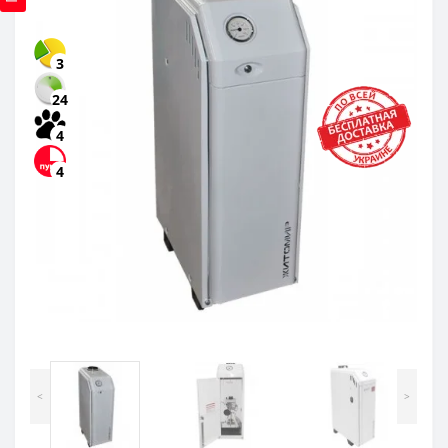
3
24
4
4
<
>