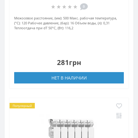
0
Межосевое расстояние, (мм):
500
Макс. рабочая температура,
(°С):
120
Рабочее давление, (бар):
16
Объем воды, (л):
0,31
Теплоотдача при dT 50°С, (Вт):
116,2
281грн
НЕТ В НАЛИЧИИ
Популярный