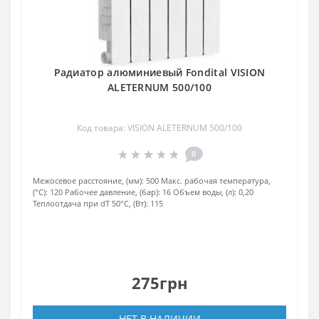
Радиатор алюминиевый Fondital VISION
ALETERNUM 500/100
Код товара: VISION ALETERNUM 500/100
0
Межосевое расстояние, (мм):
500
Макс. рабочая температура,
(°С):
120
Рабочее давление, (бар):
16
Объем воды, (л):
0,20
Теплоотдача при dT 50°С, (Вт):
115
275грн
НЕТ В НАЛИЧИИ