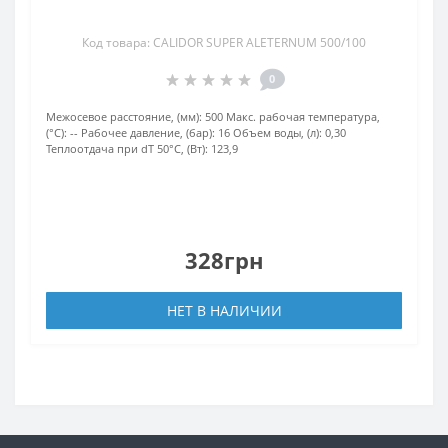
Код товара: CALIDOR SUPER ALETERNUM 500/100
0
Межосевое расстояние, (мм):
500
Макс. рабочая температура,
(°С):
--
Рабочее давление, (бар):
16
Объем воды, (л):
0,30
Теплоотдача при dT 50°С, (Вт):
123,9
328грн
НЕТ В НАЛИЧИИ