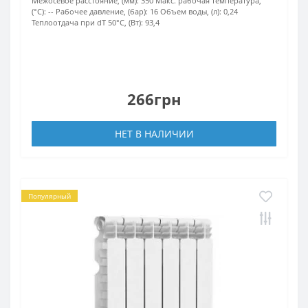
Межосевое расстояние, (мм):
350
Макс. рабочая температура,
(°С):
--
Рабочее давление, (бар):
16
Объем воды, (л):
0,24
Теплоотдача при dT 50°С, (Вт):
93,4
266грн
НЕТ В НАЛИЧИИ
Популярный