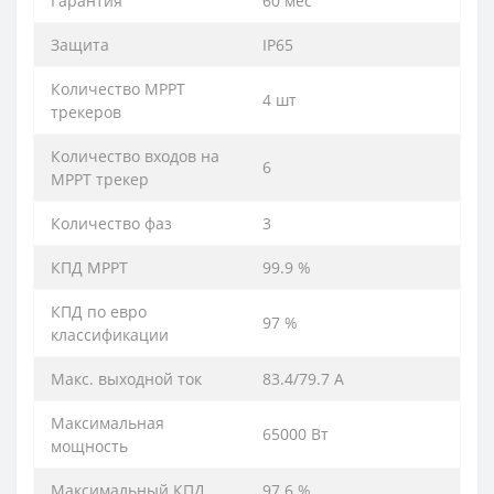
Гарантия
60 мес
Защита
IP65
Количество MPPT
4 шт
трекеров
Количество входов на
6
MPPT трекер
Количество фаз
3
КПД MPPT
99.9 %
КПД по евро
97 %
классификации
Макс. выходной ток
83.4/79.7 А
Максимальная
65000 Вт
мощность
Максимальный КПД
97.6 %