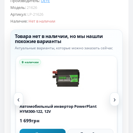
Производитель:
DEYE
Модель:
21626
Артикул:
LP-21626
Наличие:
Нет в наличии
Товара нет в наличии, но мы нашли
похожие варианты
Актуальные варианты, которые можно заказать сейчас
В наличии
В н
‹
›
 LP
Автомобильный инвертор PowerPlant
Авт
HYM300-122, 12V
HYM3
1 699грн
1 6