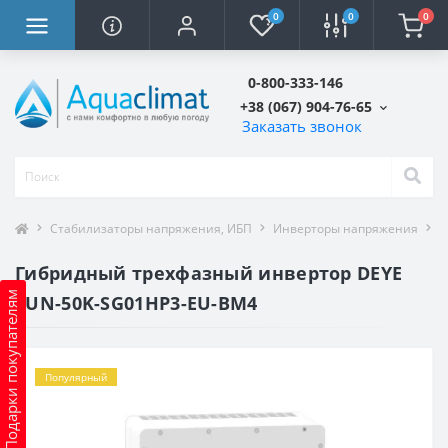
0
0
0
0-800-333-146
+38 (067) 904-76-65
Заказать звонок
Стабилизаторы напряжения, ИБП
Инверторы напряжения
Г
Гибридный трехфазный инвертор DEYE
Подарки покупателям
SUN-50K-SG01HP3-EU-BM4
Популярный