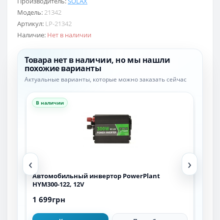
Производитель:
SOLAX
Модель:
21342
Артикул:
LP-21342
Наличие:
Нет в наличии
Товара нет в наличии, но мы нашли
похожие варианты
Актуальные варианты, которые можно заказать сейчас
В наличии
В н
‹
›
 LP
Автомобильный инвертор PowerPlant
Авт
HYM300-122, 12V
HYM3
1 699грн
1 6