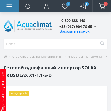
0
0
0
0-800-333-146
+38 (067) 904-76-65
Заказать звонок
Стабилизаторы напряжения, ИБП
Инверторы напряжения
С
Сетевой однофазный инвертор SOLAX
Подарки покупателям
PROSOLAX Х1-1.1-S-D
Популярный