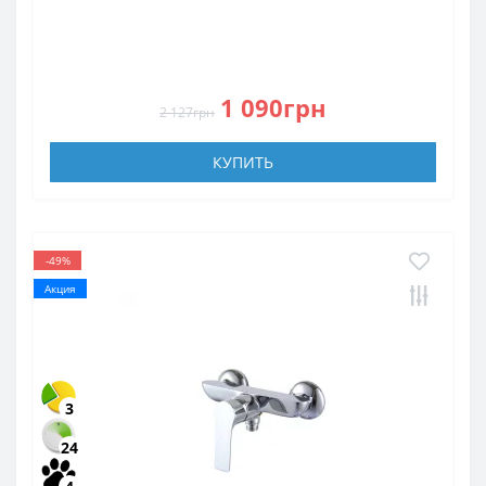
1 090грн
2 127грн
КУПИТЬ
-49%
Акция
3
24