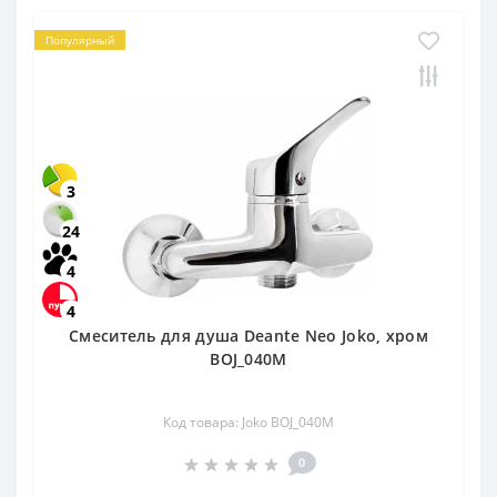
Популярный
3
24
4
4
Смеситель для душа Deante Neo Joko, хром
BOJ_040M
Код товара: Joko BOJ_040M
0