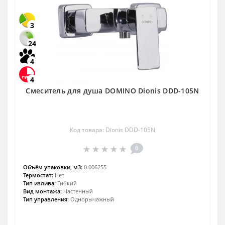
3
24
4
4
Смеситель для душа DOMINO Dionis DDD-105N
Код товара: Dionis DDD-105N
0
Объём упаковки, м3:
0.006255
Термостат:
Нет
Тип излива:
Гибкий
Вид монтажа:
Настенный
Тип управления:
Однорычажный