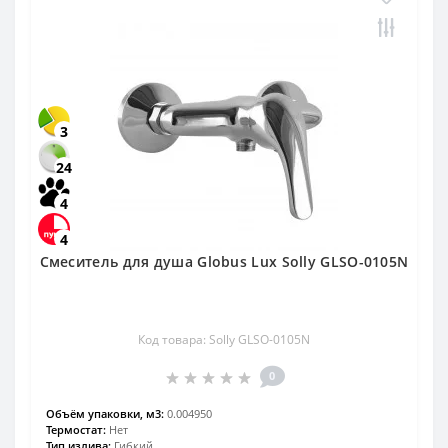
3
24
4
4
Смеситель для душа Globus Lux Solly GLSO-0105N
Код товара: Solly GLSO-0105N
0
Объём упаковки, м3:
0.004950
Термостат:
Нет
Тип излива:
Гибкий