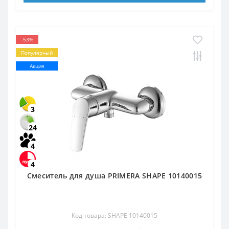
-53%
Популярный
Акция
3
24
4
4
Смеситель для душа PRIMERA SHAPE 10140015
Код товара: SHAPE 10140015