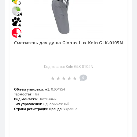
3
24
4
4
Смеситель для душа Globus Lux Koln GLK-0105N
Код товара: Koln GLK-0105N
0
Объём упаковки, м3:
0.004954
Термостат:
Нет
Вид монтажа:
Настенный
Тип управления:
Однорычажный
Страна регистрации бренда:
Украина