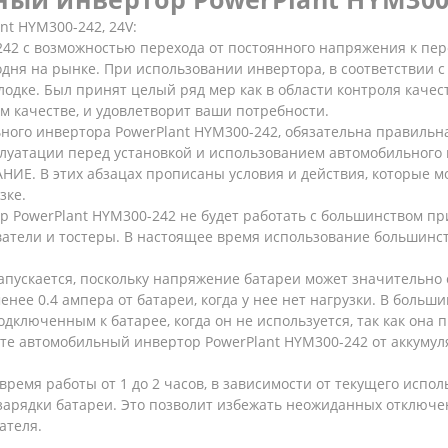
t HYM300-242, 24V:
42 с возможностью перехода от постоянного напряжения к пер
одня на рынке. При использовании инвертора, в соответствии с
одке. Был принят целый ряд мер как в области контроля качест
ом качестве, и удовлетворит ваши потребности.
ного инвертора PowerPlant HYM300-242, обязательна правильна
плуатации перед установкой и использованием автомобильного
ИЕ. В этих абзацах прописаны условия и действия, которые м
зке.
PowerPlant HYM300-242 не будет работать с большинством пр
реватели и тостеры. В настоящее время использование большинс
запускается, поскольку напряжение батареи может значительно
енее 0.4 ампера от батареи, когда у нее нет нагрузки. В боль
дключенным к батарее, когда он не используется, так как она п
ите автомобильный инвертор PowerPlant HYM300-242 от аккумул
время работы от 1 до 2 часов, в зависимости от текущего испо
езарядки батареи. Это позволит избежать неожиданных отключ
ателя.