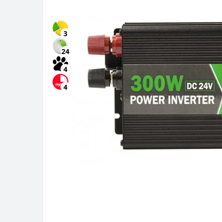
3
24
4
4