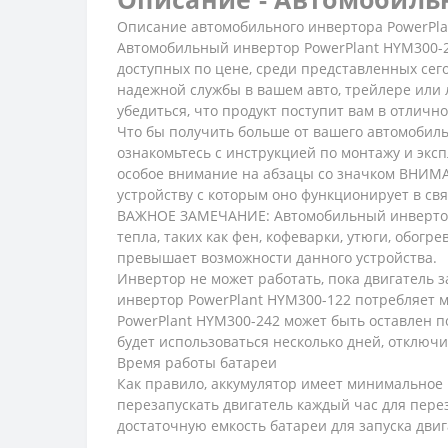
Описание автомобильного инвертора PowerPlan
Автомобильный инвертор PowerPlant HYM300-2
доступных по цене, среди представленных сег
надежной службы в вашем авто, трейлере или л
убедиться, что продукт поступит вам в отличн
Что бы получить больше от вашего автомобиль
ознакомьтесь с инструкцией по монтажу и экс
особое внимание на абзацы со значком ВНИМАН
устройству с которым оно функционирует в свя
ВАЖНОЕ ЗАМЕЧАНИЕ: Автомобильный инвертор 
тепла, таких как фен, кофеварки, утюги, обог
превышает возможности данного устройства.
Инвертор не может работать, пока двигатель 
инвертор PowerPlant HYM300-122 потребляет м
PowerPlant HYM300-242 может быть оставлен по
будет использоваться несколько дней, отключ
Время работы батареи
Как правило, аккумулятор имеет минимальное 
перезапускать двигатель каждый час для пер
достаточную емкость батареи для запуска двиг