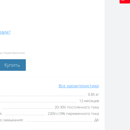
евле?
мы перезвоним
Купить
Все характеристики
0.85 кг
12 месяцев
20-30V постоянного тока
я:
230V±10% переменного тока
го замыкания:
ДА