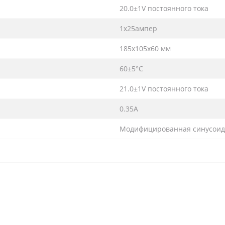
20.0±1V постоянного тока
1x25ампер
185x105x60 мм
60±5°C
21.0±1V постоянного тока
0.35A
Модифицированная синусоид