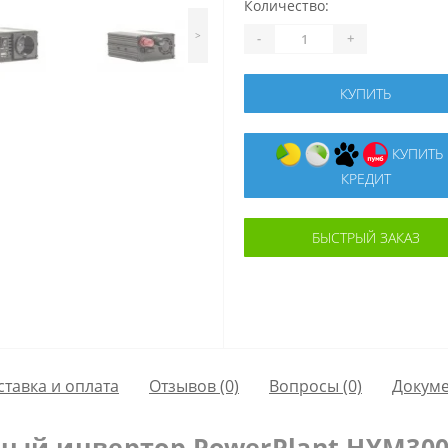
Количество:
>
-
+
КУПИТЬ
КУПИТЬ В
КРЕДИТ
БЫСТРЫЙ ЗАКАЗ
ставка и оплата
Отзывов (0)
Вопросы
(0)
Докум
ый инвертор PowerPlant HYM300-