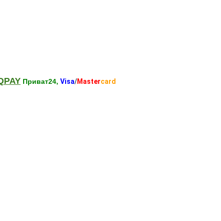
QPAY
Приват24,
Visa
/
Master
card